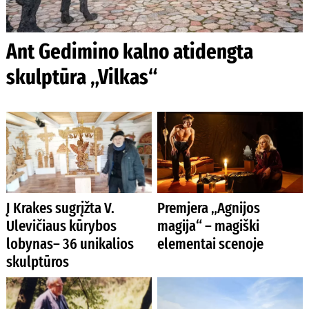
Ant Gedimino kalno atidengta
skulptūra „Vilkas“
Į Krakes sugrįžta V.
Premjera „Agnijos
Ulevičiaus kūrybos
magija“ – magiški
lobynas– 36 unikalios
elementai scenoje
skulptūros