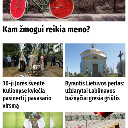
Kam žmogui reikia meno?
30-ji Jorės šventė
Byrantis Lietuvos perlas:
Kulionyse kviečia
uždarytai Labūnavos
pasinerti į pavasario
bažnyčiai gresia griūtis
virsmą