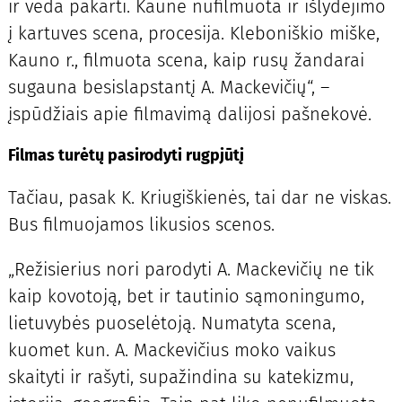
ir veda pakarti. Kaune nufilmuota ir išlydėjimo
į kartuves scena, procesija. Kleboniškio miške,
Kauno r., filmuota scena, kaip rusų žandarai
sugauna besislapstantį A. Mackevičių“, –
įspūdžiais apie filmavimą dalijosi pašnekovė.
Filmas turėtų pasirodyti rugpjūtį
Tačiau, pasak K. Kriugiškienės, tai dar ne viskas.
Bus filmuojamos likusios scenos.
„Režisierius nori parodyti A. Mackevičių ne tik
kaip kovotoją, bet ir tautinio sąmoningumo,
lietuvybės puoselėtoją. Numatyta scena,
kuomet kun. A. Mackevičius moko vaikus
skaityti ir rašyti, supažindina su katekizmu,