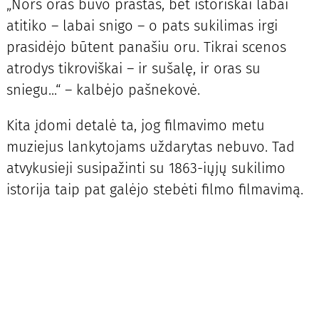
„Nors oras buvo prastas, bet istoriškai labai
atitiko – labai snigo – o pats sukilimas irgi
prasidėjo būtent panašiu oru. Tikrai scenos
atrodys tikroviškai – ir sušalę, ir oras su
sniegu...“ – kalbėjo pašnekovė.
Kita įdomi detalė ta, jog filmavimo metu
muziejus lankytojams uždarytas nebuvo. Tad
atvykusieji susipažinti su 1863-iųjų sukilimo
istorija taip pat galėjo stebėti filmo filmavimą.