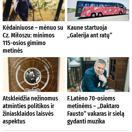
Kėdainiuose – mėnuo su
Kaune startuoja
Cz. Miłoszu: minimos
„Galerija ant ratų“
115-osios gimimo
metinės
Atskleidžia nežinomus
F.Latėno 70-osioms
atminties politikos ir
metinėms – „Daktaro
žiniasklaidos laisvės
Fausto“ vakaras ir sielą
aspektus
gydanti muzika