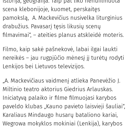
istorija, geografija. Taip pat liko nenufilmuota
scena klebonijoje, kuomet, perskaitęs
pamokslą, A. Mackevičius nusivelka liturginius
drabužius. Pavasarį tęsis likusių scenų
filmavimai“, – ateities planus atskleidė moteris.
Filmo, kaip sakė pašnekovė, labai ilgai laukti
nereikės – jau rugpjūčio mėnesį jį turėtų rodyti
Lenkijos bei Lietuvos televizijos.
„A. Mackevičiaus vaidmenį atlieka Panevėžio J.
Miltinio teatro aktorius Giedrius Arlauskas.
Iniciatyvą palaiko ir filme filmuojasi karybos
paveldo klubas „Kauno pavieto laisvieji šauliai“,
Karaliaus Mindaugo husarų bataliono kariai,
Wegrowa mokyklos mokiniai (Lenkija), karybos