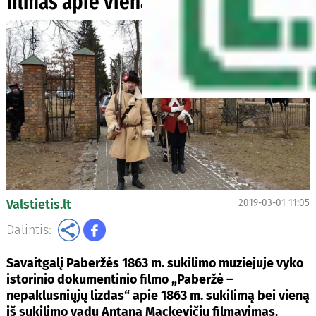
filmas apie vieną iš sukilimo vadų
Valstietis.lt
2019-03-01 11:05
Dalintis:
Savaitgalį Paberžės 1863 m. sukilimo muziejuje vyko
istorinio dokumentinio filmo „Paberžė –
nepaklusniųjų lizdas“ apie 1863 m. sukilimą bei vieną
iš sukilimo vadų Antaną Mackevičių filmavimas.