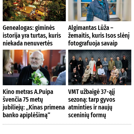
Genealogas: giminės
Algimantas Lūža –
istorija yra turtas, kuris
žemaitis, kuris Isos slėnį
niekada nenuvertės
fotografuoja savaip
Kino metras A.Puipa
VMT užbaigė 37-ąjį
švenčia 75 metų
sezoną: tarp gyvos
jubiliejų: „Kinas primena
atminties ir naujų
banko apiplėšimą“
sceninių formų