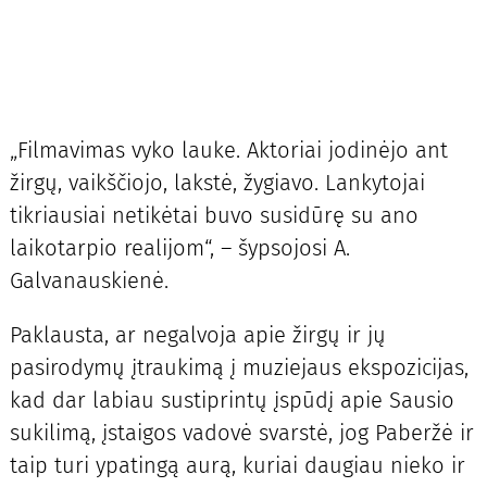
„Filmavimas vyko lauke. Aktoriai jodinėjo ant
žirgų, vaikščiojo, lakstė, žygiavo. Lankytojai
tikriausiai netikėtai buvo susidūrę su ano
laikotarpio realijom“, – šypsojosi A.
Galvanauskienė.
Paklausta, ar negalvoja apie žirgų ir jų
pasirodymų įtraukimą į muziejaus ekspozicijas,
kad dar labiau sustiprintų įspūdį apie Sausio
sukilimą, įstaigos vadovė svarstė, jog Paberžė ir
taip turi ypatingą aurą, kuriai daugiau nieko ir