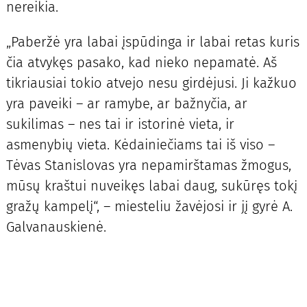
nereikia.
„Paberžė yra labai įspūdinga ir labai retas kuris
čia atvykęs pasako, kad nieko nepamatė. Aš
tikriausiai tokio atvejo nesu girdėjusi. Ji kažkuo
yra paveiki – ar ramybe, ar bažnyčia, ar
sukilimas – nes tai ir istorinė vieta, ir
asmenybių vieta. Kėdainiečiams tai iš viso –
Tėvas Stanislovas yra nepamirštamas žmogus,
mūsų kraštui nuveikęs labai daug, sukūręs tokį
gražų kampelį“, – miesteliu žavėjosi ir jį gyrė A.
Galvanauskienė.