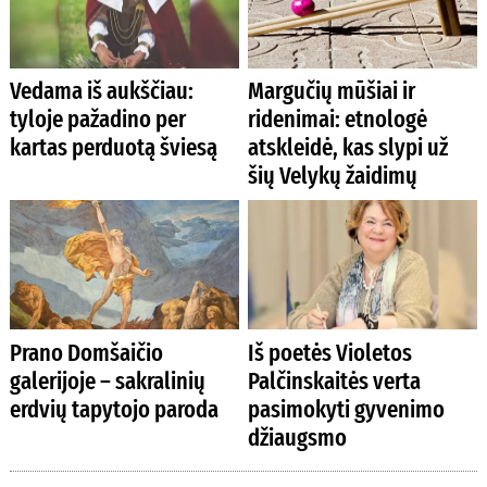
Vedama iš aukščiau:
Margučių mūšiai ir
tyloje pažadino per
ridenimai: etnologė
kartas perduotą šviesą
atskleidė, kas slypi už
šių Velykų žaidimų
Prano Domšaičio
Iš poetės Violetos
galerijoje – sakralinių
Palčinskaitės verta
erdvių tapytojo paroda
pasimokyti gyvenimo
džiaugsmo