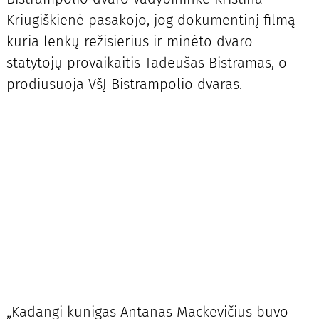
Kriugiškienė pasakojo, jog dokumentinį filmą
kuria lenkų režisierius ir minėto dvaro
statytojų provaikaitis Tadeušas Bistramas, o
prodiusuoja VšĮ Bistrampolio dvaras.
„Kadangi kunigas Antanas Mackevičius buvo