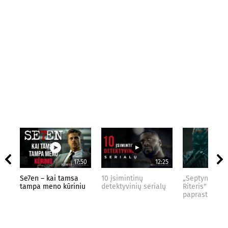
17:50
12:25
Se7en – kai tamsa
10 įsimintinų
„Septynių Kar
tampa meno kūriniu
detektyvinių serialų
Riteris" – kai
paprastumas 