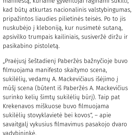
manifestą, kuriame gyventojai raginami sukilti,
kad būtų atkurtas nacionalinis valstybingumas,
pripažintos liaudies pilietinės teisės. Po to jis
nuskubėjo į kleboniją, kur nusimetė sutaną,
apsivilko trumpais kailiniais, susiveržė diržu ir
pasikabino pistoletą.
„Praėjusį šeštadienį Paberžės bažnyčioje buvo
filmuojama manifesto skaitymo scena,
sukilėlių, vedamų A. Mackevičiaus išėjimo į
mūšį scena (būtent iš Paberžės A. Mackevičius
surinko kelių šimtų sukilėlių būrį). Taip pat
Krekenavos miškuose buvo filmuojama
sukilėlių stovyklavietė bei kovos“, – apie
savaitgalį vykusius filmavimus pasakojo dvaro
vadybininkė.