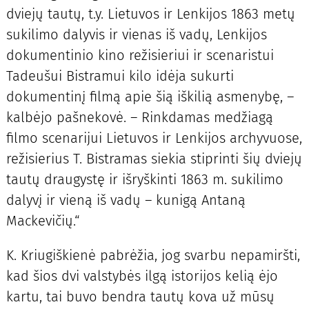
dviejų tautų, t.y. Lietuvos ir Lenkijos 1863 metų
sukilimo dalyvis ir vienas iš vadų, Lenkijos
dokumentinio kino režisieriui ir scenaristui
Tadeušui Bistramui kilo idėja sukurti
dokumentinį filmą apie šią iškilią asmenybę, –
kalbėjo pašnekovė. – Rinkdamas medžiagą
filmo scenarijui Lietuvos ir Lenkijos archyvuose,
režisierius T. Bistramas siekia stiprinti šių dviejų
tautų draugystę ir išryškinti 1863 m. sukilimo
dalyvį ir vieną iš vadų – kunigą Antaną
Mackevičių.“
K. Kriugiškienė pabrėžia, jog svarbu nepamiršti,
kad šios dvi valstybės ilgą istorijos kelią ėjo
kartu, tai buvo bendra tautų kova už mūsų