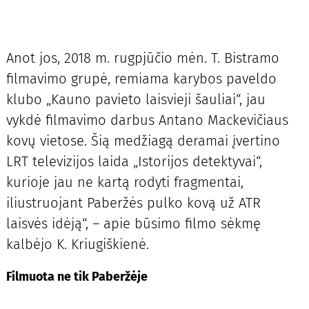
Anot jos, 2018 m. rugpjūčio mėn. T. Bistramo
filmavimo grupė, remiama karybos paveldo
klubo „Kauno pavieto laisvieji šauliai“, jau
vykdė filmavimo darbus Antano Mackevičiaus
kovų vietose. Šią medžiagą deramai įvertino
LRT televizijos laida „Istorijos detektyvai“,
kurioje jau ne kartą rodyti fragmentai,
iliustruojant Paberžės pulko kovą už ATR
laisvės idėją“, – apie būsimo filmo sėkmę
kalbėjo K. Kriugiškienė.
Filmuota ne tik Paberžėje