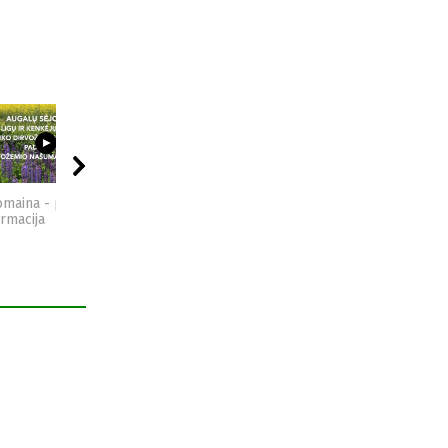
09:44
04:49
15:29
omaina - praktinė
Kompostas - praktinė
Vidzgirio pažintinis
ormacija
informacija
takas - Gabrielius Ser