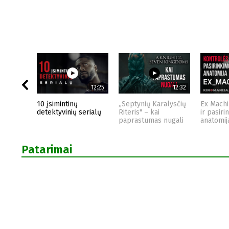
12:25
12:32
10 įsimintinų
„Septynių Karalysčių
Ex Machi
detektyvinių serialų
Riteris" – kai
ir pasiri
paprastumas nugali
anatomij
Patarimai