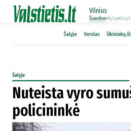
Vilnius
Šiandien
•
Rytoj
•
Poryt
Šalyje
Verslas
Ūkininkų ži
Šalyje
Nuteista vyro sumu
policininkė