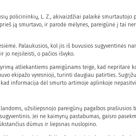
sių policininkių, L. Z., akivaizdžiai palaikė smurtautojo 
prieš ją smurtavo, ir parodė mėlynes, pareigūnė į tai ne
esiėmė. Palaukusios, kol jis iš buvusios sugyventinės n
r jo neįsileisti, o pačios išvyko.
į tyrimą atliekantiems pareigūnams teigė, kad nepritarė k
 buvo ekipažo vyresnioji, turinti daugiau patirties. Sugrįžu
kad informacija dėl smurto artimoje aplinkoje nepasitvi
alandoms, užsiliepsnojo pareigūnų pagalbos prašiusios b
sugyventinis. Jei ne kaimynų pastabumas, gaisro pasekm
 rūkstančius dūmus ir liepsnas nuslopino.