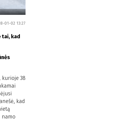
8-01-02 13:27
 tai, kad
gūnės
 kurioje 38
inkamai
dėjusi
ranešė, kad
vietą
a, namo