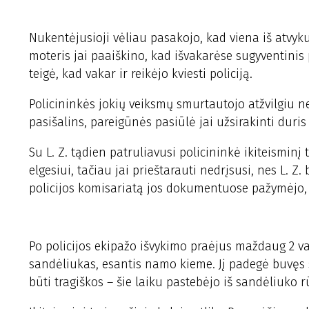
Nukentėjusioji vėliau pasakojo, kad viena iš atvyku
moteris jai paaiškino, kad išvakarėse sugyventinis 
teigė, kad vakar ir reikėjo kviesti policiją.
Policininkės jokių veiksmų smurtautojo atžvilgiu n
pasišalins, pareigūnės pasiūlė jai užsirakinti duris i
Su L. Z. tądien patruliavusi policininkė ikiteismin
elgesiui, tačiau jai prieštarauti nedrįsusi, nes L. Z.
policijos komisariatą jos dokumentuose pažymėjo, 
Po policijos ekipažo išvykimo praėjus maždaug 2 v
sandėliukas, esantis namo kieme. Jį padegė buvęs 
būti tragiškos – šie laiku pastebėjo iš sandėliuko