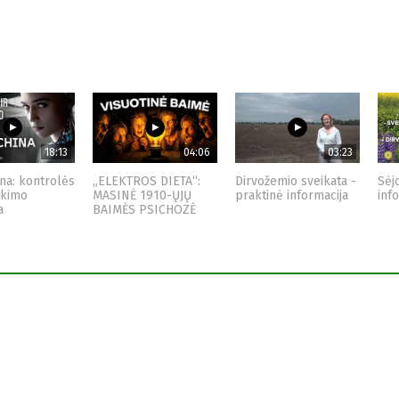
18:13
04:06
03:23
na: kontrolės
„ELEKTROS DIETA“:
Dirvožemio sveikata -
Sėj
nkimo
MASINĖ 1910-ŲJŲ
praktinė informacija
inf
a
BAIMĖS PSICHOZĖ