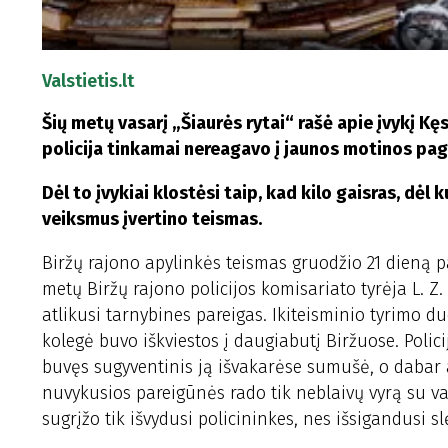
Valstietis.lt
Šių metų vasarį „Šiaurės rytai“ rašė apie įvykį Kęs
policija tinkamai nereagavo į jaunos motinos pa
Dėl to įvykiai klostėsi taip, kad kilo gaisras, d
veiksmus įvertino teismas.
Biržų rajono apylinkės teismas gruodžio 21 dieną 
metų Biržų rajono policijos komisariato tyrėja L.
atlikusi tarnybines pareigas. Ikiteisminio tyrimo d
kolegė buvo iškviestos į daugiabutį Biržuose. Poli
buvęs sugyventinis ją išvakarėse sumušė, o dabar a
nuvykusios pareigūnės rado tik neblaivų vyrą su v
sugrįžo tik išvydusi policininkes, nes išsigandusi 