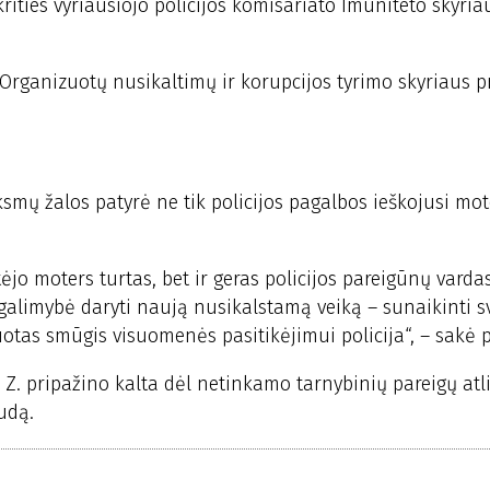
krities vyriausiojo policijos komisariato Imuniteto skyria
rganizuotų nusikaltimų ir korupcijos tyrimo skyriaus p
smų žalos patyrė ne tik policijos pagalbos ieškojusi mot
o moters turtas, bet ir geras policijos pareigūnų vardas
galimybė daryti naują nusikalstamą veiką – sunaikinti s
otas smūgis visuomenės pasitikėjimui policija“, – sakė 
 Z. pripažino kalta dėl netinkamo tarnybinių pareigų atl
udą.