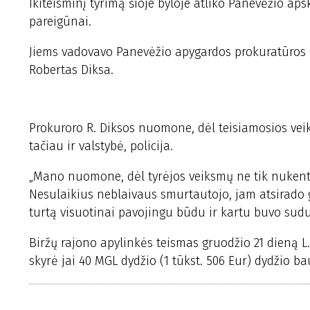
Ikiteisminį tyrimą šioje byloje atliko Panevėžio aps
pareigūnai.
Jiems vadovavo Panevėžio apygardos prokuratūros O
Robertas Diksa.
Prokuroro R. Diksos nuomone, dėl teisiamosios veik
tačiau ir valstybė, policija.
„Mano nuomone, dėl tyrėjos veiksmų ne tik nukentėj
Nesulaikius neblaivaus smurtautojo, jam atsirado 
turtą visuotinai pavojingu būdu ir kartu buvo sudu
Biržų rajono apylinkės teismas gruodžio 21 dieną L.
skyrė jai 40 MGL dydžio (1 tūkst. 506 Eur) dydžio ba