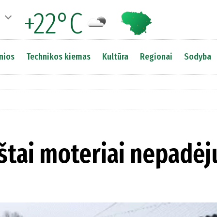
+22°C
nios
Technikos kiemas
Kultūra
Regionai
Sodyba
štai moteriai nepadėj