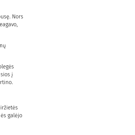
pusę. Nors
reagavo,
amų
olegės
sios į
rtino.
iržietės
ės galėjo