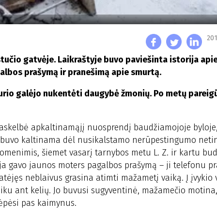
201
tučio gatvėje. Laikraštyje buvo paviešinta istorija apie
galbos prašymą ir pranešimą apie smurtą.
ėl kurio galėjo nukentėti daugybė žmonių. Po metų parei
paskelbė apkaltinamąjį nuosprendį baudžiamojoje byloje,
 Z. buvo kaltinama dėl nusikalstamo nerūpestingumo net
uomenimis, šiemet vasarį tarnybos metu L. Z. ir kartu bu
cija gavo jaunos moters pagalbos prašymą – ji telefonu p
tėjęs neblaivus grasina atimti mažametį vaiką. Į įvykio 
aiku ant kelių. Jo buvusi sugyventinė, mažamečio motin
slėpėsi pas kaimynus.