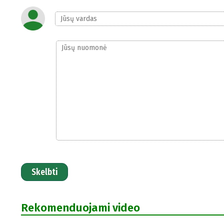
Skelbti
Rekomenduojami video