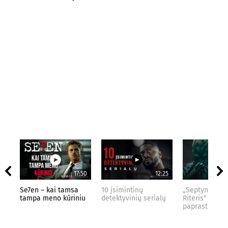
17:50
12:25
Se7en – kai tamsa
10 įsimintinų
„Septynių Kar
tampa meno kūriniu
detektyvinių serialų
Riteris" – kai
paprastumas 