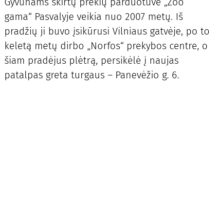
Gyvūnams skirtų prekių parduotuvė „Zoo
gama“ Pasvalyje veikia nuo 2007 metų. Iš
pradžių ji buvo įsikūrusi Vilniaus gatvėje, po to
keletą metų dirbo „Norfos“ prekybos centre, o
šiam pradėjus plėtrą, persikėlė į naujas
patalpas greta turgaus – Panevėžio g. 6.