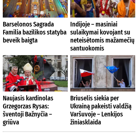
Barselonos Sagrada
Indijoje – masiniai
Familia bazilikos statyba
sulaikymai kovojant su
beveik baigta
neteisėtomis mažamečių
santuokomis
Naujasis kardinolas
Briuselis siekia per
Grzegorzas Rysas:
Ukrainą pakeisti valdžią
šventoji Bažnyčia –
Varšuvoje – Lenkijos
griūva
žiniasklaida