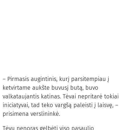
– Pirmasis augintinis, kurį parsitempiau į
ketvirtame aukšte buvusį butą, buvo
valkataujantis katinas. Tėvai nepritarė tokiai
iniciatyvai, tad teko vargšą paleisti į laisvę, –
prisimena verslininkė.
Tėvų nenoras gelbėti viso pasaulio