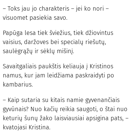
– Toks jau jo charakteris – jei ko nori –
visuomet pasiekia savo.
Papūga lesa tiek šviežius, tiek džiovintus
vaisius, daržoves bei specialų riešutų,
saulėgrąžų ir sėklų mišinį.
Savaitgaliais paukštis keliauja į Kristinos
namus, kur jam leidžiama paskraidyti po
kambarius.
– Kaip sutaria su kitais namie gyvenančiais
gyvūnais? Nuo kačių reikia saugoti, o štai nuo
keturių šunų žako laisviausiai apsigina pats, –
kvatojasi Kristina.