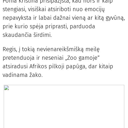
Ponia Kristina prisipažįsta, kad nors ir kaip
stengiasi, visiškai atsiriboti nuo emocijų
nepavyksta ir labai dažnai vieną ar kitą gyvūną,
prie kurio spėja priprasti, parduoda
skaudančia širdimi.
Regis, į tokią nevienareikšmišką meilę
pretenduoja ir neseniai „Zoo gamoje“
atsiradusi Afrikos pilkoji papūga, dar kitaip
vadinama žako.