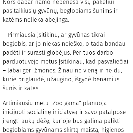
Nors dabar namo nebeneša visų pakeliui
pasitaikiusių gyvūnų, beglobiams šunims ir
katėms nelieka abejinga.
– Pirmiausia įsitikinu, ar gyvūnas tikrai
beglobis, ar jo niekas neieško, o tada bandau
padėti ir surasti globėjus. Per tuos darbo
parduotuvėje metus įsitikinau, kad pasvaliečiai
– labai geri žmonės. Žinau ne vieną ir ne du,
kurie priglaudė, užaugino, išgydė benamius
šunis ir kates.
Artimiausiu metu „Zoo gama“ planuoja
inicijuoti socialinę iniciatyvą ir savo patalpose
įrengti aukų dėžę, kurioje bus galima palikti
beglobiams gyvūnams skirtą maistą, higienos