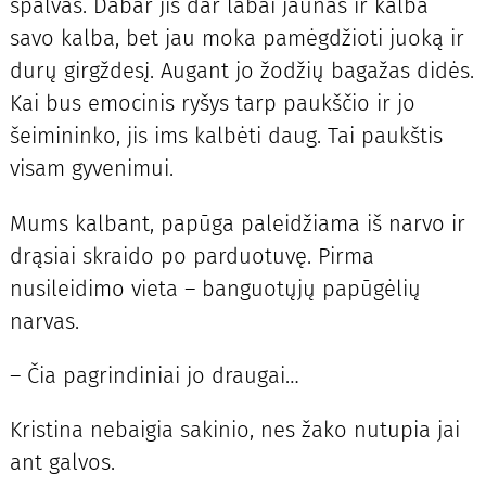
spalvas. Dabar jis dar labai jaunas ir kalba
savo kalba, bet jau moka pamėgdžioti juoką ir
durų girgždesį. Augant jo žodžių bagažas didės.
Kai bus emocinis ryšys tarp paukščio ir jo
šeimininko, jis ims kalbėti daug. Tai paukštis
visam gyvenimui.
Mums kalbant, papūga paleidžiama iš narvo ir
drąsiai skraido po parduotuvę. Pirma
nusileidimo vieta – banguotųjų papūgėlių
narvas.
– Čia pagrindiniai jo draugai…
Kristina nebaigia sakinio, nes žako nutupia jai
ant galvos.