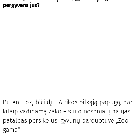
pergyvens jus?
Būtent tokį bičiulį – Afrikos pilkąją papūgą, dar
kitaip vadinamą žako – siūlo neseniai į naujas
patalpas persikėlusi gyvūnų parduotuvė „Zoo
gama“.