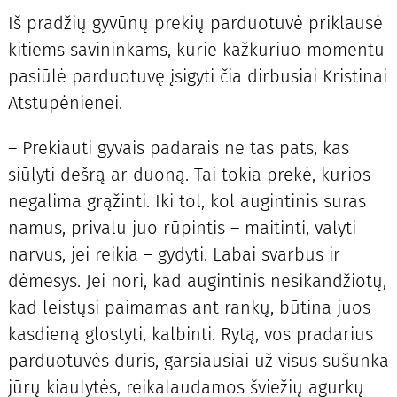
Iš pradžių gyvūnų prekių parduotuvė priklausė
kitiems savininkams, kurie kažkuriuo momentu
pasiūlė parduotuvę įsigyti čia dirbusiai Kristinai
Atstupėnienei.
– Prekiauti gyvais padarais ne tas pats, kas
siūlyti dešrą ar duoną. Tai tokia prekė, kurios
negalima grąžinti. Iki tol, kol augintinis suras
namus, privalu juo rūpintis – maitinti, valyti
narvus, jei reikia – gydyti. Labai svarbus ir
dėmesys. Jei nori, kad augintinis nesikandžiotų,
kad leistųsi paimamas ant rankų, būtina juos
kasdieną glostyti, kalbinti. Rytą, vos pradarius
parduotuvės duris, garsiausiai už visus sušunka
jūrų kiaulytės, reikalaudamos šviežių agurkų