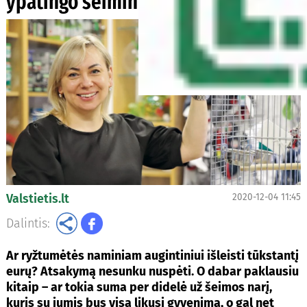
ypatingo šeimininko
Valstietis.lt
2020-12-04 11:45
Dalintis:
Ar ryžtumėtės naminiam augintiniui išleisti tūkstantį
eurų? Atsakymą nesunku nuspėti. O dabar paklausiu
kitaip – ar tokia suma per didelė už šeimos narį,
kuris su jumis bus visą likusį gyvenimą, o gal net