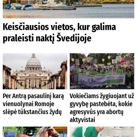
Keisčiausios vietos, kur galima
praleisti naktį Švedijoje
Per Antrą pasaulinį karą
Vokiečiams žygiuojant už
vienuolynai Romoje
gyvybę pastebėta, kokie
slėpė tūkstančius žydų
agresyvūs yra abortų
aktyvistai