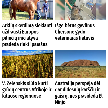
Arklių skerdimą siekianti
Išgelbėtus gyvūnus
uždrausti Europos
Chersone gydo
piliečių iniciatyva
veterinaras lietuvis
pradeda rinkti parašus
V. Zelenskis siūlo kurti
Australija perspėja dėl
grūdų centrus Afrikoje ir
dar didesnių karščių ir
kituose regionuose
gaisrų, nes prasideda El
Ninjo