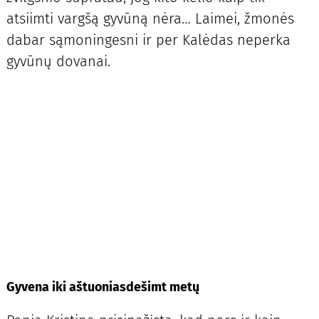
atsiimti vargšą gyvūną nėra… Laimei, žmonės
dabar sąmoningesni ir per Kalėdas neperka
gyvūnų dovanai.
Gyvena iki aštuoniasdešimt metų