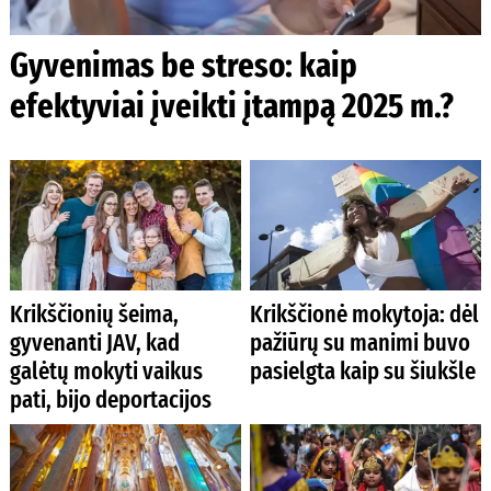
Gyvenimas be streso: kaip
efektyviai įveikti įtampą 2025 m.?
Krikščionių šeima,
Krikščionė mokytoja: dėl
gyvenanti JAV, kad
pažiūrų su manimi buvo
galėtų mokyti vaikus
pasielgta kaip su šiukšle
pati, bijo deportacijos