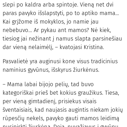
slepi po kaldra arba spintoje. Vieną net dvi
paras pavyko išslapstyti, po to aptiko mama…
Kai grįžome iš mokyklos, jo namie jau
nebebuvo… Ar pykau ant mamos? Nė kiek,
tiesiog jai nežinant į namus slapta parsinešiau
dar vieną nelaimėlį, – kvatojasi Kristina.
Pasvalietė yra auginusi kone visus tradicinius
naminius gyvūnus, išskyrus žiurkėnus.
– Mama labai bijojo pelių, tad buvo
kategoriškai prieš bet kokius graužikus. Tiesa,
per vieną gimtadienį, prisiekus visais
šventaisiais, kad naujasis augintis niekam jokių
rūpesčių nekels, pavyko gauti mamos leidimą
nusipirkti žiurkėną. Deja, nuvažiavus į gyvūnų