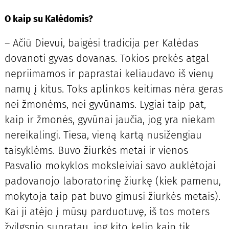
O kaip su Kalėdomis?
– Ačiū Dievui, baigėsi tradicija per Kalėdas
dovanoti gyvas dovanas. Tokios prekės atgal
nepriimamos ir paprastai keliaudavo iš vienų
namų į kitus. Toks aplinkos keitimas nėra geras
nei žmonėms, nei gyvūnams. Lygiai taip pat,
kaip ir žmonės, gyvūnai jaučia, jog yra niekam
nereikalingi. Tiesa, vieną kartą nusižengiau
taisyklėms. Buvo žiurkės metai ir vienos
Pasvalio mokyklos moksleiviai savo auklėtojai
padovanojo laboratorinę žiurkę (kiek pamenu,
mokytoja taip pat buvo gimusi žiurkės metais).
Kai ji atėjo į mūsų parduotuvę, iš tos moters
žvilgsnio supratau, jog kito kelio kaip tik