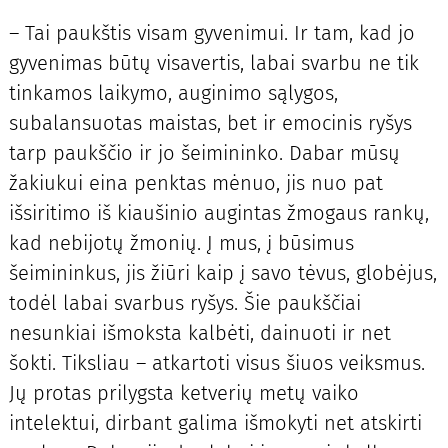
– Tai paukštis visam gyvenimui. Ir tam, kad jo
gyvenimas būtų visavertis, labai svarbu ne tik
tinkamos laikymo, auginimo sąlygos,
subalansuotas maistas, bet ir emocinis ryšys
tarp paukščio ir jo šeimininko. Dabar mūsų
žakiukui eina penktas mėnuo, jis nuo pat
išsiritimo iš kiaušinio augintas žmogaus rankų,
kad nebijotų žmonių. Į mus, į būsimus
šeimininkus, jis žiūri kaip į savo tėvus, globėjus,
todėl labai svarbus ryšys. Šie paukščiai
nesunkiai išmoksta kalbėti, dainuoti ir net
šokti. Tiksliau – atkartoti visus šiuos veiksmus.
Jų protas prilygsta ketverių metų vaiko
intelektui, dirbant galima išmokyti net atskirti