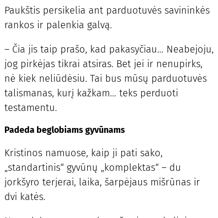
Paukštis persikelia ant parduotuvės savininkės
rankos ir palenkia galvą.
– Čia jis taip prašo, kad pakasyčiau… Neabejoju,
jog pirkėjas tikrai atsiras. Bet jei ir nenupirks,
nė kiek neliūdėsiu. Tai bus mūsų parduotuvės
talismanas, kurį kažkam… teks perduoti
testamentu.
Padeda beglobiams gyvūnams
Kristinos namuose, kaip ji pati sako,
„standartinis“ gyvūnų „komplektas“ – du
jorkšyro terjerai, laika, šarpėjaus mišrūnas ir
dvi katės.