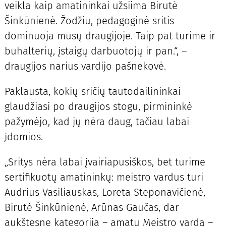
veikla kaip amatininkai užsiima Birutė
Šinkūnienė. Žodžiu, pedagoginė sritis
dominuoja mūsų draugijoje. Taip pat turime ir
buhalterių, įstaigų darbuotojų ir pan.“, –
draugijos narius vardijo pašnekovė.
Paklausta, kokių sričių tautodailininkai
glaudžiasi po draugijos stogu, pirmininkė
pažymėjo, kad jų nėra daug, tačiau labai
įdomios.
„Sritys nėra labai įvairiapusiškos, bet turime
sertifikuotų amatininkų: meistro vardus turi
Audrius Vasiliauskas, Loreta Steponavičienė,
Birutė Šinkūnienė, Arūnas Gaučas, dar
aukštesnę kategoriją – amatų Meistro vardą –