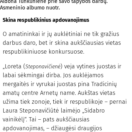
Aldona Tunkūnienė prie savo tapybos darbų.
Asmeninio albumo nuotr.
Skina respublikinius apdovanojimus
O amatininkai ir jų auklėtiniai ne tik gražius
darbus daro, bet ir skina aukščiausias vietas
respublikiniuose konkursuose.
„Loreta (
) veja vytines juostas ir
Steponavičienė
labai sėkmingai dirba. Jos auklėjamos
mergaitės ir vyrukai juostas pina Tradicinių
amatų centre Arnetų name. Aukštas vietas
užima tiek zonoje, tiek ir respublikoje – pernai
Laura Steponavičiūtė laimėjo „Sidabro
vainikėlį“. Tai – pats aukščiausias
apdovanojimas, – džiaugėsi draugijos