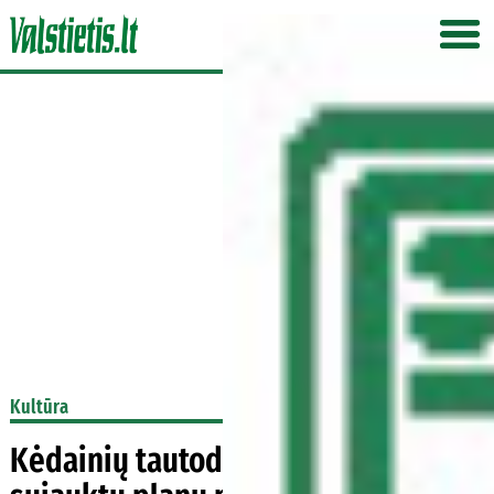
Kultūra
Kėdainių tautodailininkai karantino