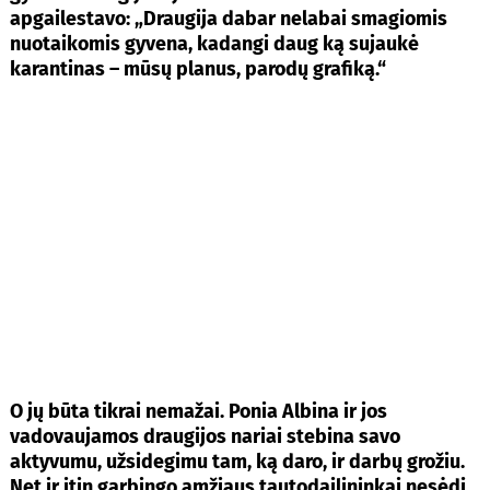
apgailestavo: „Draugija dabar nelabai smagiomis
nuotaikomis gyvena, kadangi daug ką sujaukė
karantinas – mūsų planus, parodų grafiką.“
O jų būta tikrai nemažai. Ponia Albina ir jos
vadovaujamos draugijos nariai stebina savo
aktyvumu, užsidegimu tam, ką daro, ir darbų grožiu.
Net ir itin garbingo amžiaus tautodailininkai nesėdi