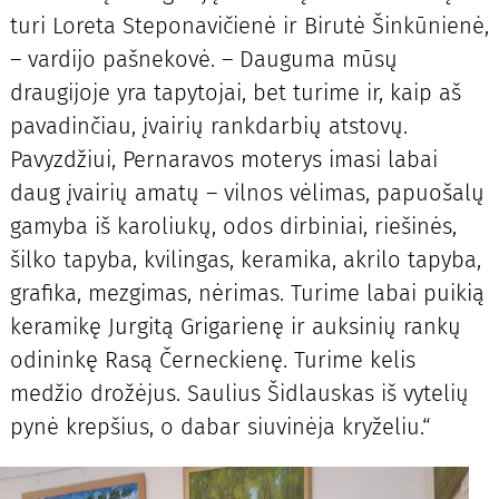
turi Loreta Steponavičienė ir Birutė Šinkūnienė,
– vardijo pašnekovė. – Dauguma mūsų
draugijoje yra tapytojai, bet turime ir, kaip aš
pavadinčiau, įvairių rankdarbių atstovų.
Pavyzdžiui, Pernaravos moterys imasi labai
daug įvairių amatų – vilnos vėlimas, papuošalų
gamyba iš karoliukų, odos dirbiniai, riešinės,
šilko tapyba, kvilingas, keramika, akrilo tapyba,
grafika, mezgimas, nėrimas. Turime labai puikią
keramikę Jurgitą Grigarienę ir auksinių rankų
odininkę Rasą Černeckienę. Turime kelis
medžio drožėjus. Saulius Šidlauskas iš vytelių
pynė krepšius, o dabar siuvinėja kryželiu.“