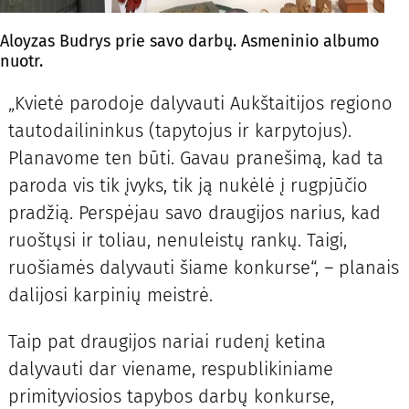
Aloyzas Budrys prie savo darbų. Asmeninio albumo
nuotr.
„Kvietė parodoje dalyvauti Aukštaitijos regiono
tautodailininkus (tapytojus ir karpytojus).
Planavome ten būti. Gavau pranešimą, kad ta
paroda vis tik įvyks, tik ją nukėlė į rugpjūčio
pradžią. Perspėjau savo draugijos narius, kad
ruoštųsi ir toliau, nenuleistų rankų. Taigi,
ruošiamės dalyvauti šiame konkurse“, – planais
dalijosi karpinių meistrė.
Taip pat draugijos nariai rudenį ketina
dalyvauti dar viename, respublikiniame
primityviosios tapybos darbų konkurse,