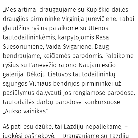
„Mes artimai draugaujame su Kupiškio dailės
draugijos pirmininke Virginija Jurevičiene. Labai
glaudžius ryšius palaikome su Utenos
tautodailininkėmis, karpytojomis Rasa
Sliesoriūniene, Vaida Svigariene. Daug
bendraujame, keičiamės parodomis. Palaikome
ryšius su Panevėžio rajono Naujamiesčio
galerija. Dėkoju Lietuvos tautodailininkų
sąjungos Vilniaus bendrijos pirmininkei už
pasiūlymus dalyvauti jos rengiamose parodose,
tautodailės darbų parodose-konkursuose
„Aukso vainikas“.
Aš pati esu dzūkė, tai Lazdijų nepaliekame, –
juokėsi pašnekovė. – Draugaujame su Lazdijų