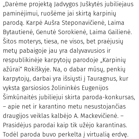
„Darėme projektą Jadvygos Juškytės jubiliejaus
paminėjimui, ruošėme jai skirtą karpinių
parodą. Karpė Aušra Steponavičienė, Laima
Bytautienė, Genutė Sorokienė, Laima Gailienė.
Šitos moterys, tiesa, ne visos, bet praėjusių
metų pabaigoje jau yra dalyvavusios ir
respublikinėje karpytojų parodoje „Karpinių
ažūrai“ Rokiškyje. Na, o dabar mūsų, penkių
karpytojų, darbai yra išsiųsti į Tauragnus, kur
vyksta garsiosios žolininkės Eugenijos
Šimkūnaitės jubiliejui skirta paroda-konkursas,
– apie net ir karantino metu nesustojančias
draugijos veiklas kalbėjo A. Mackevičienė. –
Prasidėjus parodai kaip tik užėjo karantinas.
Todėl paroda buvo perkelta į virtualią erdvę.