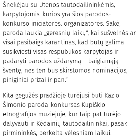
Šnekėjau su Utenos tautodailininkėmis,
karpytojomis, kurios yra šios parodos-
konkurso iniciatorės, organizatorės. Sakė,
paroda laukia „geresnių laikų“, kai sušvelnės ar
visai pasibaigs karantinas, kad būtų galima
susikviesti visas respublikos karpytojas ir
padaryti parodos uždarymą – baigiamąją
šventę, nes ten bus skirstomos nominacijos,
piniginiai prizai ir pan.“
Kita gegužės pradžioje turėjusi būti Kazio
Šimonio paroda-konkursas Kupiškio
etnografijos muziejuje, kur taip pat turėjo
dalyvauti ir Kėdainių tautodailininkai, pasak
pirmininkės, perkelta vėlesniam laikui.