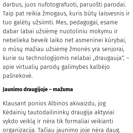
darbus, juos nufotografuoti, paruošti parodai.
Taip pat reikia žmogaus, kuris būtų laisvesnis ir
tuo galėtų užsiimti. Mes, pedagogai, esame
dabar labai užsiėmę nuotoliniu mokymu ir
nebelieka beveik laiko net asmeninei kūrybai,
o mūsų mažiau užsiėmę žmonės yra senjorai,
kurie su technologijomis nelabai „draugauja“, –
apie virtualių parodų galimybes kalbėjo
pašnekovė.
Jaunimo draugijoje – mažuma
Klausant ponios Albinos akivaizdu, jog
Kėdainių tautodailininkų draugija aktyviai
vykdo veiklą ir nėra tik formaliai veikianti
organizacija. Tačiau jaunimo joje nėra daug.