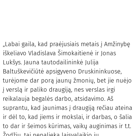
„Labai gaila, kad praėjusiais metais į Amžinybę
iškeliavo Vladislava Šimokaitienė ir Jonas
Lukšys. Jauna tautodailininkė Julija
Baltuškevičiūtė apsigyveno Druskininkuose,
turėjome dar porą jaunų žmonių, bet jie nuėjo
į verslą ir paliko draugiją, nes verslas irgi
reikalauja begalės darbo, atsidavimo. Aš
suprantu, kad jaunimas į draugiją rečiau ateina
ir dėl to, kad jiems ir mokslai, ir darbas, o šalia
to dar ir šeimos kūrimas, vaikų auginimas ir t.t.
Žodžiu, tai nepalieka laisvalaikio jų