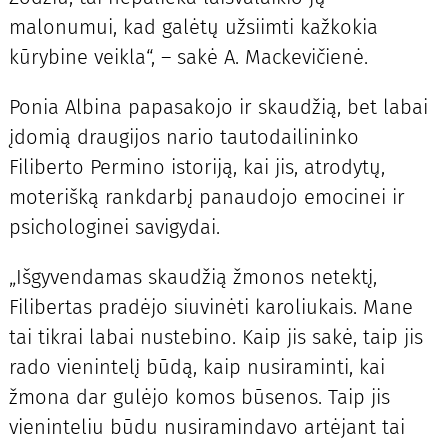
malonumui, kad galėtų užsiimti kažkokia
kūrybine veikla“, – sakė A. Mackevičienė.
Ponia Albina papasakojo ir skaudžią, bet labai
įdomią draugijos nario tautodailininko
Filiberto Permino istoriją, kai jis, atrodytų,
moterišką rankdarbį panaudojo emocinei ir
psichologinei savigydai.
„Išgyvendamas skaudžią žmonos netektį,
Filibertas pradėjo siuvinėti karoliukais. Mane
tai tikrai labai nustebino. Kaip jis sakė, taip jis
rado vienintelį būdą, kaip nusiraminti, kai
žmona dar gulėjo komos būsenos. Taip jis
vieninteliu būdu nusiramindavo artėjant tai