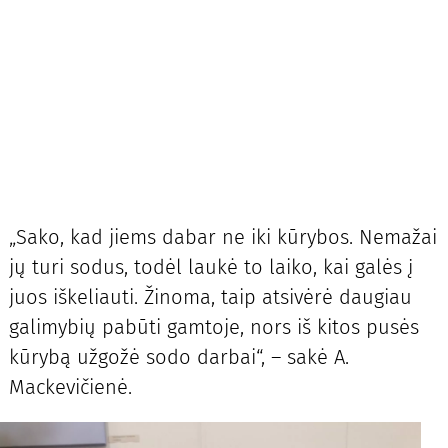
„Sako, kad jiems dabar ne iki kūrybos. Nemažai
jų turi sodus, todėl laukė to laiko, kai galės į
juos iškeliauti. Žinoma, taip atsivėrė daugiau
galimybių pabūti gamtoje, nors iš kitos pusės
kūrybą užgožė sodo darbai“, – sakė A.
Mackevičienė.