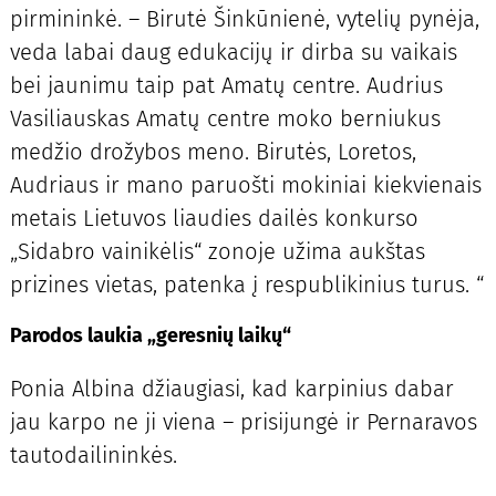
pirmininkė. – Birutė Šinkūnienė, vytelių pynėja,
veda labai daug edukacijų ir dirba su vaikais
bei jaunimu taip pat Amatų centre. Audrius
Vasiliauskas Amatų centre moko berniukus
medžio drožybos meno. Birutės, Loretos,
Audriaus ir mano paruošti mokiniai kiekvienais
metais Lietuvos liaudies dailės konkurso
„Sidabro vainikėlis“ zonoje užima aukštas
prizines vietas, patenka į respublikinius turus. “
Parodos laukia „geresnių laikų“
Ponia Albina džiaugiasi, kad karpinius dabar
jau karpo ne ji viena – prisijungė ir Pernaravos
tautodailininkės.