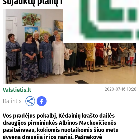
sujauktų planų neatsisako
Valstietis.lt
2020-07-16 10:28
Dalintis:
Vos pradėjus pokalbį, Kėdainių krašto dailės
draugijos pirmininkės Albinos Mackevičienės
pasiteiravau, kokiomis nuotaikomis šiuo metu
gyvena draugija ir jos nariai. Pašnekovė