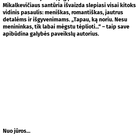
Mikalkevičiaus santūria išvaizda slepiasi visai kitoks
vidinis pasaulis: meniškas, romantiškas, jautrus
detalėms ir išgyvenimams. „Tapau, ką noriu. Nesu
menininkas, tik labai mėgstu tėplioti...“ – taip save
apibūdina galybės paveikslų autorius.
Nuo jūros…