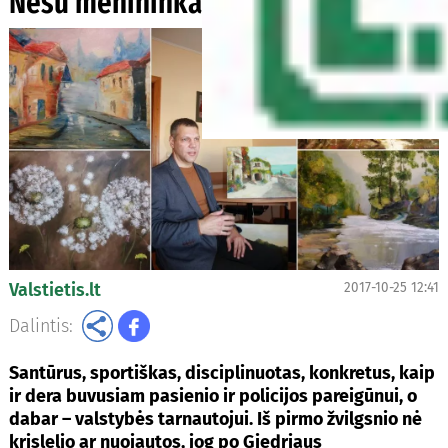
Nesu menininkas
Valstietis.lt
2017-10-25 12:41
Dalintis:
Santūrus, sportiškas, disciplinuotas, konkretus, kaip
ir dera buvusiam pasienio ir policijos pareigūnui, o
dabar – valstybės tarnautojui. Iš pirmo žvilgsnio nė
krislelio ar nuojautos, jog po Giedriaus