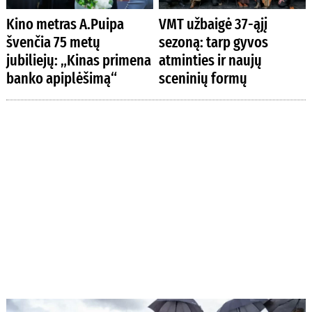
Kino metras A.Puipa
VMT užbaigė 37-ąjį
švenčia 75 metų
sezoną: tarp gyvos
jubiliejų: „Kinas primena
atminties ir naujų
banko apiplėšimą“
sceninių formų