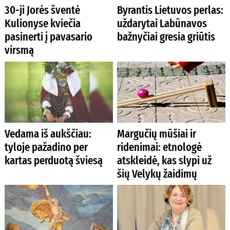
30-ji Jorės šventė
Byrantis Lietuvos perlas:
Kulionyse kviečia
uždarytai Labūnavos
pasinerti į pavasario
bažnyčiai gresia griūtis
virsmą
Vedama iš aukščiau:
Margučių mūšiai ir
tyloje pažadino per
ridenimai: etnologė
kartas perduotą šviesą
atskleidė, kas slypi už
šių Velykų žaidimų