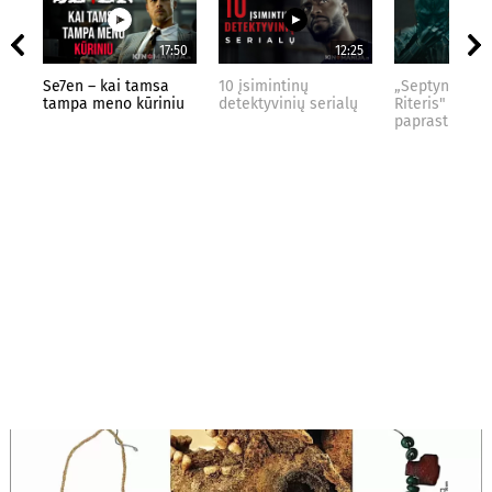
17:50
12:25
Se7en – kai tamsa
10 įsimintinų
„Septynių Kar
tampa meno kūriniu
detektyvinių serialų
Riteris" – kai
paprastumas 