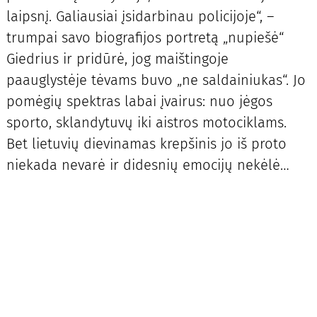
laipsnį. Galiausiai įsidarbinau policijoje“, –
trumpai savo biografijos portretą „nupiešė“
Giedrius ir pridūrė, jog maištingoje
paauglystėje tėvams buvo „ne saldainiukas“. Jo
pomėgių spektras labai įvairus: nuo jėgos
sporto, sklandytuvų iki aistros motociklams.
Bet lietuvių dievinamas krepšinis jo iš proto
niekada nevarė ir didesnių emocijų nekėlė…