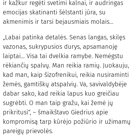
ir kažkur regėti svetimi kalnai, ir audringas
emocijas skatinanti šėlstanti jūra, su
akmenimis ir tarsi bejausmiais molais…
„Labai patinka detalės. Senas langas, skilęs
vazonas, sukrypusios durys, apsamanoję
laiptai… Visa tai dvelkia ramybe. Nemėgstu
rėkiančių spalvų. Man reikia ramių. Juokauju,
kad man, kaip šizofrenikui, reikia nusiraminti
žemės, gamtiškų atspalvių. Va, savivaldybėje
dabar sako, kad reikia lapus kuo greičiau
sugrėbti. O man taip gražu, kai žemė jų
prikritusi“, – šmaikštavo Giedrius apie
kompromisą tarp kūrėjo požiūrio ir užimamų
pareigų prievolės.