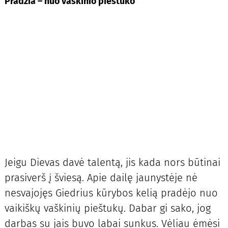
Pradžia – nuo vaškinio pieštuko
Jeigu Dievas davė talentą, jis kada nors būtinai
prasiverš į šviesą. Apie dailę jaunystėje nė
nesvajojęs Giedrius kūrybos kelią pradėjo nuo
vaikiškų vaškinių pieštukų. Dabar gi sako, jog
darbas su jais buvo labai sunkus. Vėliau ėmėsi