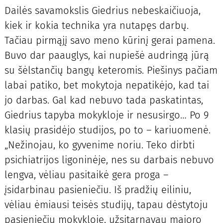
Dailės savamokslis Giedrius nebeskaičiuoja,
kiek ir kokia technika yra nutapęs darbų.
Tačiau pirmąjį savo meno kūrinį gerai pamena.
Buvo dar paauglys, kai nupiešė audringą jūrą
su šėlstančių bangų keteromis. Piešinys pačiam
labai patiko, bet mokytoja nepatikėjo, kad tai
jo darbas. Gal kad nebuvo tada paskatintas,
Giedrius tapyba mokykloje ir nesusirgo… Po 9
klasių prasidėjo studijos, po to – kariuomenė.
„Nežinojau, ko gyvenime noriu. Teko dirbti
psichiatrijos ligoninėje, nes su darbais nebuvo
lengva, vėliau pasitaikė gera proga –
įsidarbinau pasieniečiu. Iš pradžių eiliniu,
vėliau ėmiausi teisės studijų, tapau dėstytoju
pasieniečių mokykloje, užsitarnavau majoro