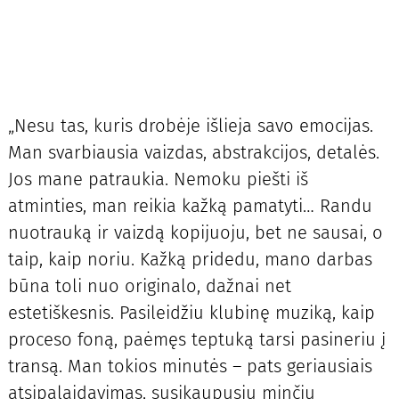
„Nesu tas, kuris drobėje išlieja savo emocijas.
Man svarbiausia vaizdas, abstrakcijos, detalės.
Jos mane patraukia. Nemoku piešti iš
atminties, man reikia kažką pamatyti… Randu
nuotrauką ir vaizdą kopijuoju, bet ne sausai, o
taip, kaip noriu. Kažką pridedu, mano darbas
būna toli nuo originalo, dažnai net
estetiškesnis. Pasileidžiu klubinę muziką, kaip
proceso foną, paėmęs teptuką tarsi pasineriu į
transą. Man tokios minutės – pats geriausiais
atsipalaidavimas, susikaupusių minčių