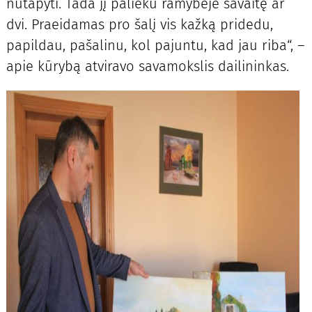
nutapyti. Tada jį palieku ramybėje savaitę ar
dvi. Praeidamas pro šalį vis kažką pridedu,
papildau, pašalinu, kol pajuntu, kad jau riba“, –
apie kūrybą atviravo savamokslis dailininkas.