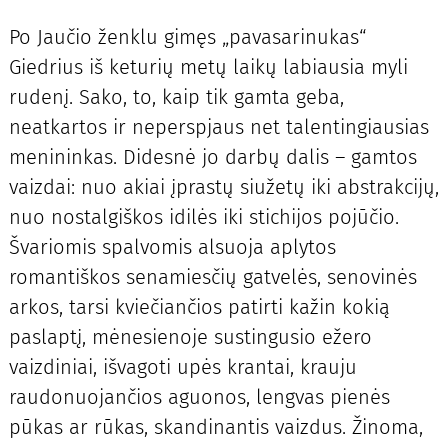
Po Jaučio ženklu gimęs „pavasarinukas“
Giedrius iš keturių metų laikų labiausia myli
rudenį. Sako, to, kaip tik gamta geba,
neatkartos ir neperspjaus net talentingiausias
menininkas. Didesnė jo darbų dalis – gamtos
vaizdai: nuo akiai įprastų siužetų iki abstrakcijų,
nuo nostalgiškos idilės iki stichijos pojūčio.
Švariomis spalvomis alsuoja aplytos
romantiškos senamiesčių gatvelės, senovinės
arkos, tarsi kviečiančios patirti kažin kokią
paslaptį, mėnesienoje sustingusio ežero
vaizdiniai, išvagoti upės krantai, krauju
raudonuojančios aguonos, lengvas pienės
pūkas ar rūkas, skandinantis vaizdus. Žinoma,