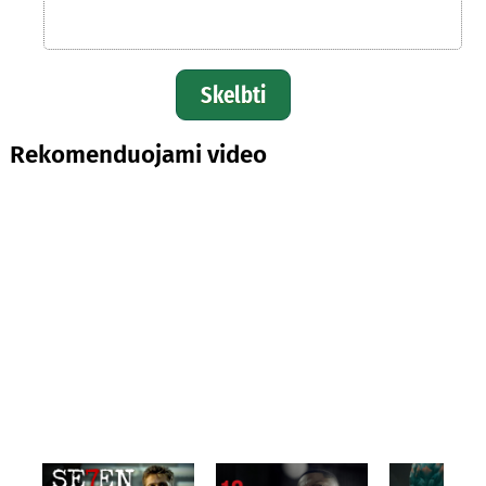
Skelbti
Rekomenduojami video