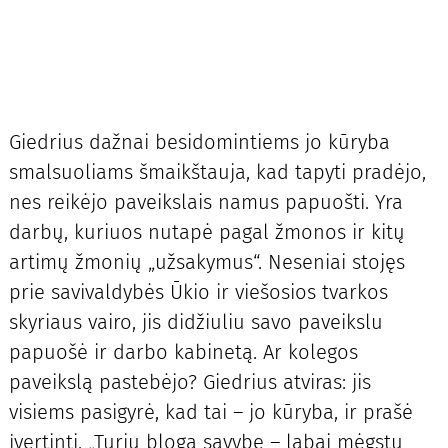
Giedrius dažnai besidomintiems jo kūryba
smalsuoliams šmaikštauja, kad tapyti pradėjo,
nes reikėjo paveikslais namus papuošti. Yra
darbų, kuriuos nutapė pagal žmonos ir kitų
artimų žmonių „užsakymus“. Neseniai stojęs
prie savivaldybės Ūkio ir viešosios tvarkos
skyriaus vairo, jis didžiuliu savo paveikslu
papuošė ir darbo kabinetą. Ar kolegos
paveikslą pastebėjo? Giedrius atviras: jis
visiems pasigyrė, kad tai – jo kūryba, ir prašė
įvertinti. „Turiu blogą savybę – labai mėgstu