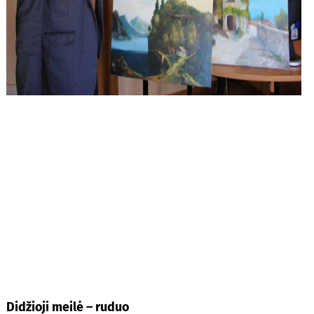
Didžioji meilė – ruduo