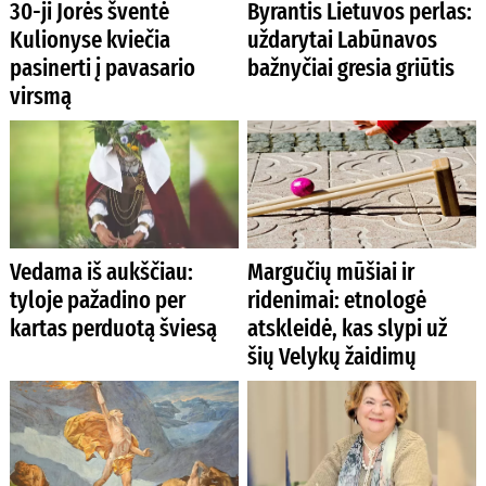
30-ji Jorės šventė
Byrantis Lietuvos perlas:
Kulionyse kviečia
uždarytai Labūnavos
pasinerti į pavasario
bažnyčiai gresia griūtis
virsmą
Vedama iš aukščiau:
Margučių mūšiai ir
tyloje pažadino per
ridenimai: etnologė
kartas perduotą šviesą
atskleidė, kas slypi už
šių Velykų žaidimų