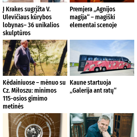
Į Krakes sugrįžta V.
Premjera „Agnijos
Ulevičiaus kūrybos
magija“ – magiški
lobynas– 36 unikalios
elementai scenoje
skulptūros
Kėdainiuose – mėnuo su
Kaune startuoja
Cz. Miłoszu: minimos
„Galerija ant ratų“
115-osios gimimo
metinės