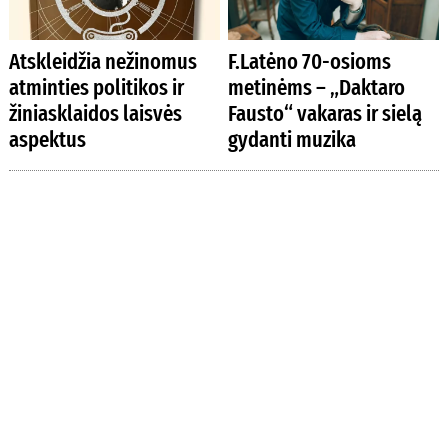
Atskleidžia nežinomus
F.Latėno 70-osioms
atminties politikos ir
metinėms – „Daktaro
žiniasklaidos laisvės
Fausto“ vakaras ir sielą
aspektus
gydanti muzika