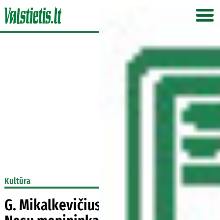
Kultūra
G. Mikalkevičius: tapau, ką noriu.