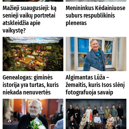
Mažieji suaugusieji: ką
Menininkus Kėdainiuose
senieji vaikų portretai
suburs respublikinis
atskleidžia apie
pleneras
vaikystę?
Genealogas: giminės
Algimantas Lūža –
istorija yra turtas, kuris
žemaitis, kuris Isos slėnį
niekada nenuvertės
fotografuoja savaip