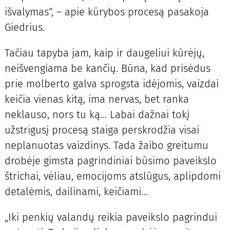
išvalymas“, – apie kūrybos procesą pasakoja
Giedrius.
Tačiau tapyba jam, kaip ir daugeliui kūrėjų,
neišvengiama be kančių. Būna, kad prisėdus
prie molberto galva sprogsta idėjomis, vaizdai
keičia vienas kitą, ima nervas, bet ranka
neklauso, nors tu ką… Labai dažnai tokį
užstrigusį procesą staiga perskrodžia visai
neplanuotas vaizdinys. Tada žaibo greitumu
drobėje gimsta pagrindiniai būsimo paveikslo
štrichai, vėliau, emocijoms atslūgus, aplipdomi
detalėmis, dailinami, keičiami…
„Iki penkių valandų reikia paveikslo pagrindui