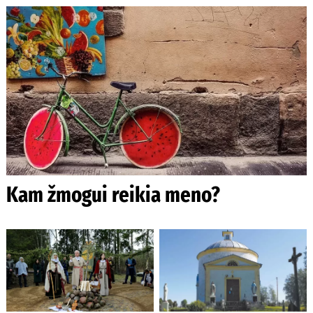
Kam žmogui reikia meno?