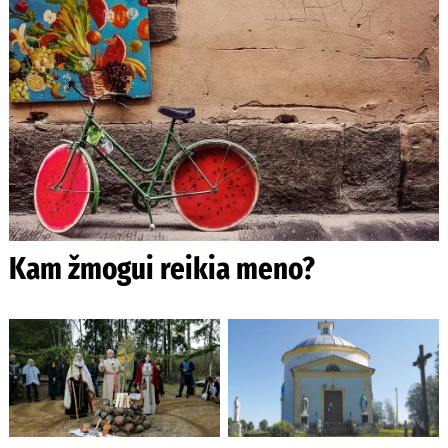
Kam žmogui reikia meno?