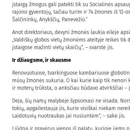
įstaigą žmogus gali patekti tik su Socialinės apsa
rajono gyventojų, tačiau turim ir 74 žmones iš 12-os
Šalčininkų, Anykščių, Panevėžio.“
Anot direktoriaus, devyni žmonės laukia eilėje apsi
„Valdiškų globos vietų žmonėms ateityje reikės tik 
įstaigose mažinti vietų skaičių“, – svarstė jis.
Ir džiaugsme, ir skausme
Renovuotuose, tvarkinguose kambariuose globotinia
mūsų žmonės sukuria. O kai kurie kaip tik nenori k
ir moterų trūksta, o anksčiau būdavo atvirkščiai – 
Deja, šių namų realybėje šypsomasi ne visada. Nors 
tokių, apgailestauja jis, kurie visiškai niekam ner
Laidotuvių nuotraukas jai nusiuntėm“, – sakė jis.
Liūdna ir pravėrus vienos iš palatų, kurioje jiems p