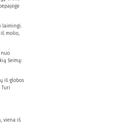
ebepajėgė
 laimingi.
 iš molio,
i nuo
kią šeimą:
ų iš globos
 Turi
, viena iš