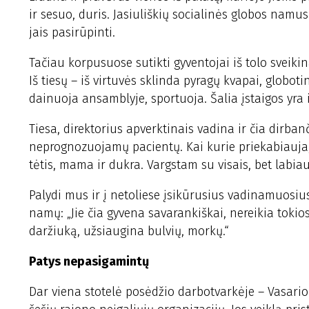
ir sesuo, duris. Jasiuliškių socialinės globos namu
jais pasirūpinti.
Tačiau korpusuose sutikti gyventojai iš tolo sveiki
Iš tiesų – iš virtuvės sklinda pyragų kvapai, globotin
dainuoja ansamblyje, sportuoja. Šalia įstaigos yra 
Tiesa, direktorius apverktinais vadina ir čia dirba
neprognozuojamų pacientų. Kai kurie priekabiauja, 
tėtis, mama ir dukra. Vargstam su visais, bet labiau
Palydi mus ir į netoliese įsikūrusius vadinamuosi
namų: „Jie čia gyvena savarankiškai, nereikia tokio
daržiuką, užsiaugina bulvių, morkų.“
Patys nepasigamintų
Dar viena stotelė posėdžio darbotvarkėje – Vasario 