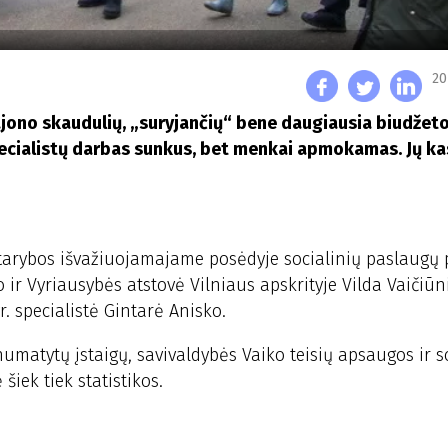
20
ajono skaudulių, „suryjančių“ bene daugiausia biudžeto
specialistų darbas sunkus, bet menkai apmokamas. Jų k
 tarybos išvažiuojamajame posėdyje socialinių paslaugų 
ir Vyriausybės atstovė Vilniaus apskrityje Vilda Vaičiūn
. specialistė Gintarė Anisko.
umatytų įstaigų, savivaldybės Vaiko teisių apsaugos ir s
iek tiek statistikos.