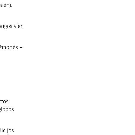
sienį.
aigos vien
s žmonės –
rtos
globos
icijos