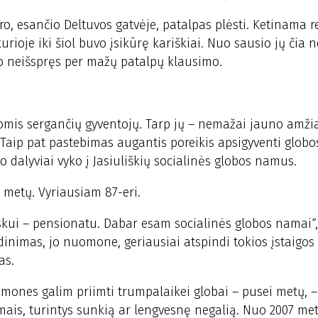
, esančio Deltuvos gatvėje, patalpas plėsti. Ketinama r
kurioje iki šiol buvo įsikūrę kariškiai. Nuo sausio jų čia n
alo neišspręs per mažų patalpų klausimo.
igomis sergančių gyventojų. Tarp jų – nemažai jauno amži
 Taip pat pastebimas augantis poreikis apsigyventi globos
alyviai vyko į Jasiuliškių socialinės globos namus.
 metų. Vyriausiam 87-eri.
askui – pensionatu. Dabar esam socialinės globos namai“,
dinimas, jo nuomone, geriausiai atspindi tokios įstaigos 
as.
 žmones galim priimti trumpalaikei globai – pusei metų, 
mais, turintys sunkią ar lengvesnę negalią. Nuo 2007 met