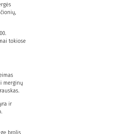
ergės
nčionių,
00.
mai tokiose
šeimas
ai merginų
trauskas.
yra ir
o.
ugę brolis