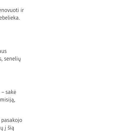
enovuoti ir
ebelieka.
aus
, senelių
 – sakė
misiją,
– pasakojo
ų į šią