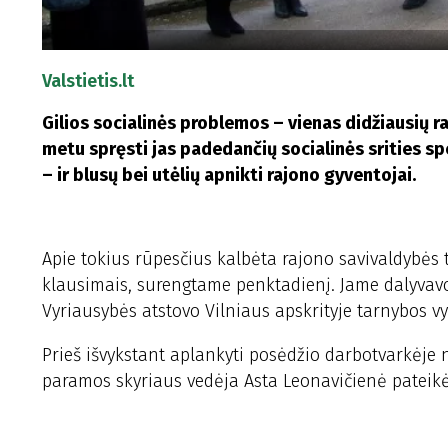
Valstietis.lt
Gilios socialinės problemos – vienas didžiausių r
metu spręsti jas padedančių socialinės srities 
– ir blusų bei utėlių apnikti rajono gyventojai.
Apie tokius rūpesčius kalbėta rajono savivaldybės
klausimais, surengtame penktadienį. Jame dalyvavo 
Vyriausybės atstovo Vilniaus apskrityje tarnybos vyr
Prieš išvykstant aplankyti posėdžio darbotvarkėje n
paramos skyriaus vedėja Asta Leonavičienė pateikė š