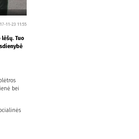
17-11-23 11:55
 lėšų. Tuo
asdienybė
plėtros
ienė bei
ocialinės