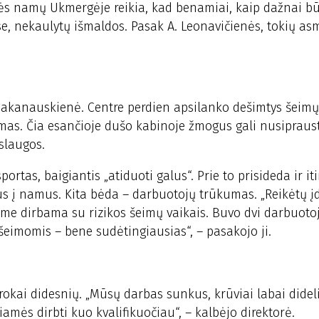
nės namų Ukmergėje reikia, kad benamiai, kaip dažnai b
se, nekaulytų išmaldos. Pasak A. Leonavičienės, tokių as
a Bakanauskienė. Centre perdien apsilanko dešimtys šeimų
emas. Čia esančioje dušo kabinoje žmogus gali nusiprausti
slaugos.
ortas, baigiantis „atiduoti galus“. Prie to prisideda ir it
s į namus. Kita bėda – darbuotojų trūkumas. „Reikėtų įd
me dirbama su rizikos šeimų vaikais. Buvo dvi darbuotoj
 šeimomis – bene sudėtingiausias“, – pasakojo ji.
okai didesnių. „Mūsų darbas sunkus, krūviai labai dideli
amės dirbti kuo kvalifikuočiau“, – kalbėjo direktorė.