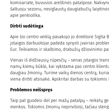
komisariate, buvusios areštinės patalpose. Nakvy
šaltuoju sezonu, nesiglaustų daugiabučių laiptinė
apie penkiolika.
Dirbti sudėtinga
Apie šio centro veiklą pasakojo jo direktorė Sigit
įstaigos darbuotojai padeda spręsti įvairias probl
Eur. Teikiamos ir skalbimo, drabužių džiovinimo pa
Vienas iš didžiausių rūpesčių – senas įstaigos transp
namų kiemų būklė, kai vykstama pas centro klientu
daugiau žmonių. Turime vaikų dienos centrą, kuria
viena dirbti atsisakė. Apskritai darbas su tokiomis
Problemos neišspręs
Taip pat guodėsi dėl per mažų patalpų – reikėtų ger
menkos. Tokiomis žmonių nepriviliosi, tačiau stengi