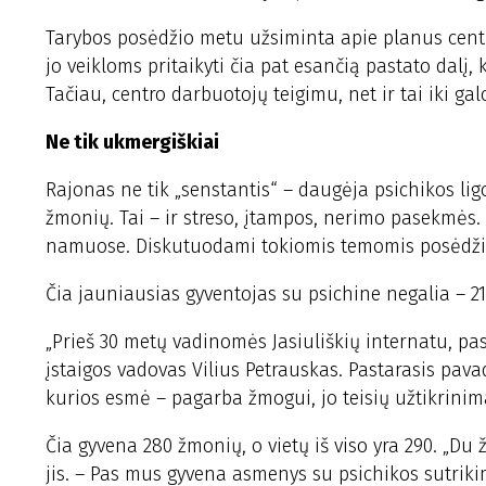
Tarybos posėdžio metu užsiminta apie planus centro
jo veikloms pritaikyti čia pat esančią pastato dalį, 
Tačiau, centro darbuotojų teigimu, net ir tai iki g
Ne tik ukmergiškiai
Rajonas ne tik „senstantis“ – daugėja psichikos l
žmonių. Tai – ir streso, įtampos, nerimo pasekmės.
namuose. Diskutuodami tokiomis temomis posėdžio d
Čia jauniausias gyventojas su psichine negalia – 21
„Prieš 30 metų vadinomės Jasiuliškių internatu, p
įstaigos vadovas Vilius Petrauskas. Pastarasis pava
kurios esmė – pagarba žmogui, jo teisių užtikrinim
Čia gyvena 280 žmonių, o vietų iš viso yra 290. „Du
jis. – Pas mus gyvena asmenys su psichikos sutriki