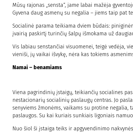
Mūsų rajonas „sensta“, jame labai mažėja gyventojų
Gyvena daug asmenų su negalia – jiems taip pat te
Socialinė parama teikiama dviem būdais: piniginėm
įvairią paskirtį turinčių šalpų išmokama už daugia
Vis labiau senstančiai visuomenei, teigė vedėja, vi
vieniši, jų vaikai išvykę, nėra kas tokiems asmenim
Namai – benamiams
Viena pagrindinių įstaigų, teikiančių socialines pa
nestacionarių socialinių paslaugų centras. Jo pas
senyviems žmonėms, vaikams su protine negalia, ta
paslaugos. Su kai kuriais sunkiais ligoniais namuo
Nuo šiol ši įstaiga teiks ir apgyvendinimo nakvynė