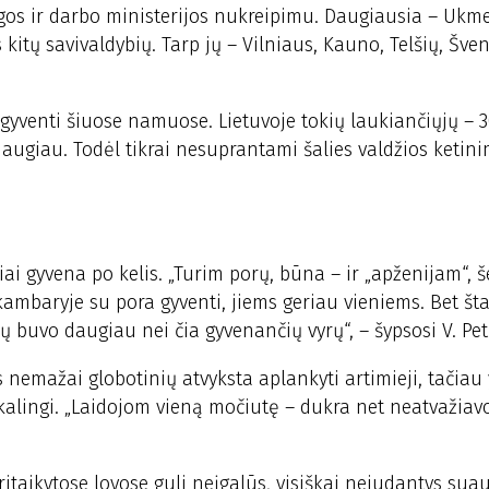
ugos ir darbo ministerijos nukreipimu. Daugiausia – Ukm
 kitų savivaldybių. Tarp jų – Vilniaus, Kauno, Telšių, Šve
gyventi šiuose namuose. Lietuvoje tokių laukiančiųjų – 3
daugiau. Todėl tikrai nesuprantami šalies valdžios ketini
i gyvena po kelis. „Turim porų, būna – ir „apženijam“, 
ambaryje su pora gyventi, jiems geriau vieniems. Bet št
jų buvo daugiau nei čia gyvenančių vyrų“, – šypsosi V. Pe
nemažai globotinių atvyksta aplankyti artimieji, tačiau 
eikalingi. „Laidojom vieną močiutę – dukra net neatvažiav
ritaikytose lovose guli neįgalūs, visiškai nejudantys sua