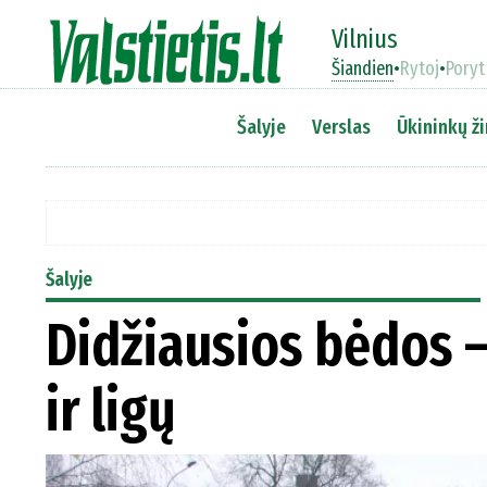
Vilnius
Šiandien
•
Rytoj
•
Poryt
Šalyje
Verslas
Ūkininkų ži
Šalyje
Didžiausios bėdos –
ir ligų