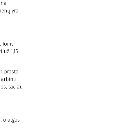
ūna
menų yra
. Joms
 už 1,15
in prasta
arbinti
os, tačiau
, o algos