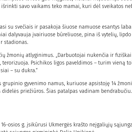
s išrinkti savo vaikams teko mamai, kuri dėl sveikatos n
nasi su svečiais ir pasakoja šiuose namuose esantys labai
iai dalyvauja įvairiuose būreliuose, pina iš vytelių, lipdo
ir stadionas.
nčių žmonių atlyginimus. „Darbuotojai nukenčia ir fiziška
terorizuoja. Psichikos ligos paveldimos – turim vieną to
siai – su dukra.“
us grupinio gyvenimo namus, kuriuose apsistoję 14 žmoni
s didelės priežiūros. Šias patalpas vadinam bendrabučiu.
16-osios g. įsikūrusi Ukmergės krašto neįgaliųjų sąjunga