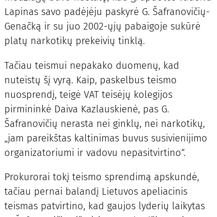
Lapinas savo padėjėju paskyrė G. Šafranovičių-
Genačką ir su juo 2002-ųjų pabaigoje sukūrė
platų narkotikų prekeivių tinklą.
Tačiau teismui nepakako duomenų, kad
nuteistų šį vyrą. Kaip, paskelbus teismo
nuosprendį, teigė VAT teisėjų kolegijos
pirmininkė Daiva Kazlauskienė, pas G.
Šafranovičių nerasta nei ginklų, nei narkotikų,
„jam pareikštas kaltinimas buvus susivienijimo
organizatoriumi ir vadovu nepasitvirtino“.
Prokurorai tokį teismo sprendimą apskundė,
tačiau pernai balandį Lietuvos apeliacinis
teismas patvirtino, kad gaujos lyderių laikytas