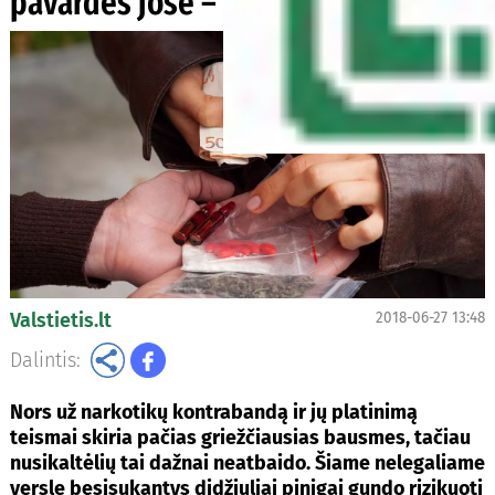
pavardės jose – nesikeičia
Valstietis.lt
2018-06-27 13:48
Dalintis:
Nors už narkotikų kontrabandą ir jų platinimą
teismai skiria pačias griežčiausias bausmes, tačiau
nusikaltėlių tai dažnai neatbaido. Šiame nelegaliame
versle besisukantys didžiuliai pinigai gundo rizikuoti