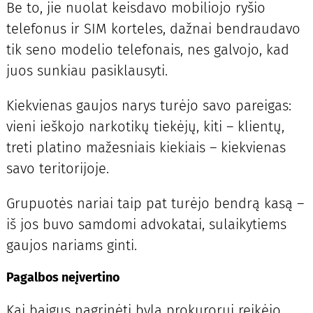
Be to, jie nuolat keisdavo mobiliojo ryšio
telefonus ir SIM korteles, dažnai bendraudavo
tik seno modelio telefonais, nes galvojo, kad
juos sunkiau pasiklausyti.
Kiekvienas gaujos narys turėjo savo pareigas:
vieni ieškojo narkotikų tiekėjų, kiti – klientų,
treti platino mažesniais kiekiais – kiekvienas
savo teritorijoje.
Grupuotės nariai taip pat turėjo bendrą kasą –
iš jos buvo samdomi advokatai, sulaikytiems
gaujos nariams ginti.
Pagalbos neįvertino
Kai baigus nagrinėti bylą prokurorui reikėjo