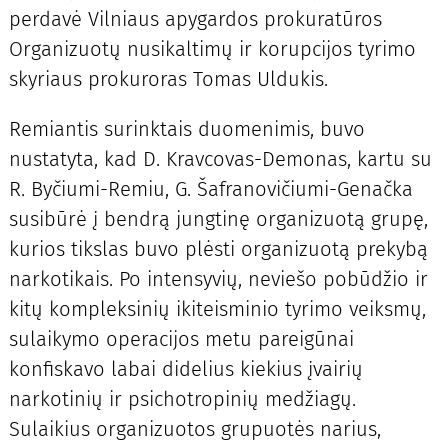
perdavė Vilniaus apygardos prokuratūros
Organizuotų nusikaltimų ir korupcijos tyrimo
skyriaus prokuroras Tomas Uldukis.
Remiantis surinktais duomenimis, buvo
nustatyta, kad D. Kravcovas-Demonas, kartu su
R. Byčiumi-Remiu, G. Šafranovičiumi-Genačka
susibūrė į bendrą jungtinę organizuotą grupę,
kurios tikslas buvo plėsti organizuotą prekybą
narkotikais. Po intensyvių, neviešo pobūdžio ir
kitų kompleksinių ikiteisminio tyrimo veiksmų,
sulaikymo operacijos metu pareigūnai
konfiskavo labai didelius kiekius įvairių
narkotinių ir psichotropinių medžiagų.
Sulaikius organizuotos grupuotės narius,