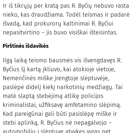
Ir iš tikrųjų per kratą pas R. Byčių nebuvo rasta
nieko, kas draudžiama. Todėl teismas ir padarė
išvadą, kad prokurorų kaltinimai R. Byčiui
nepasitvirtino – jis buvo visiškai išteisintas.
Pirštinės išdavikės
Ilgą laiką teismo bausmės vis išvengdavęs R.
Byčius šį kartą įkliuvo, kai atokioje vietoje,
Nemenčinės miške įrengtoje slėptuvėje,
paslėpė didelį kiekį narkotinių medžiagų. Tai
matė slaptą stebėjimą atlikę policijos
kriminalistai, užfiksavę amfetamino slėpimą.
Kad pareigūnai gali būti pasislėpę miške ir
stebi aplinką, R. Byčius nė nepagalvojo –
automobiliu į slėptuvę atvykęs vyras net