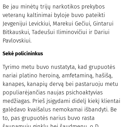
Be jau minėtų trijų narkotikos prekybos
veteranų kaltinimai byloje buvo pateikti
Jevgenijui Levickiui, Marekui Gečiui, Gintarui
Bitkauskui, Tadeušui Iliminovičiui ir Dariui
Pavlovskiui.
Sekė policininkus
Tyrimo metu buvo nustatyta, kad grupuotės
nariai platino heroiną, amfetaminą, hašišą,
kanapes, kanapių dervą bei pastaruoju metu
populiarėjančias naujas psichoaktyvias
medžiagas. Prieš įsigydami didelį kiekį klientai
galėdavo kvaišalus nemokamai išbandyti. Be
to, pas grupuotės narius buvo rasta
šaunamųjų ginklų bei šaudmenų, o D.