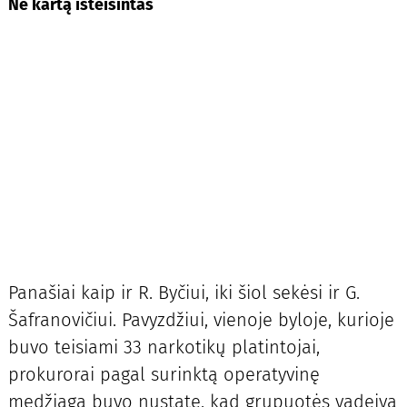
Ne kartą išteisintas
Panašiai kaip ir R. Byčiui, iki šiol sekėsi ir G.
Šafranovičiui. Pavyzdžiui, vienoje byloje, kurioje
buvo teisiami 33 narkotikų platintojai,
prokurorai pagal surinktą operatyvinę
medžiagą buvo nustatę, kad grupuotės vadeiva