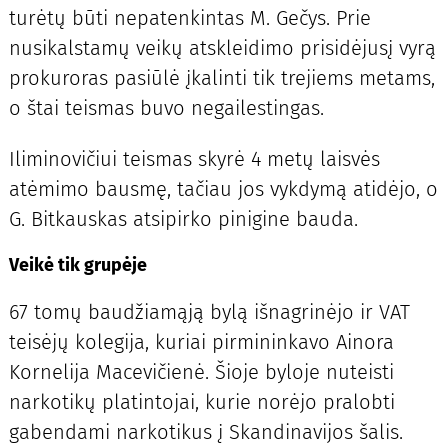
turėtų būti nepatenkintas M. Gečys. Prie
nusikalstamų veikų atskleidimo prisidėjusį vyrą
prokuroras pasiūlė įkalinti tik trejiems metams,
o štai teismas buvo negailestingas.
Iliminovičiui teismas skyrė 4 metų laisvės
atėmimo bausmę, tačiau jos vykdymą atidėjo, o
G. Bitkauskas atsipirko pinigine bauda.
Veikė tik grupėje
67 tomų baudžiamąją bylą išnagrinėjo ir VAT
teisėjų kolegija, kuriai pirmininkavo Ainora
Kornelija Macevičienė. Šioje byloje nuteisti
narkotikų platintojai, kurie norėjo pralobti
gabendami narkotikus į Skandinavijos šalis.