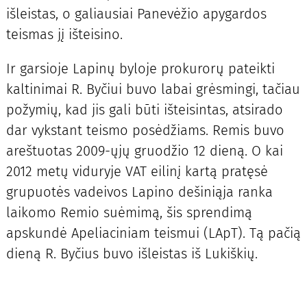
išleistas, o galiausiai Panevėžio apygardos
teismas jį išteisino.
Ir garsioje Lapinų byloje prokurorų pateikti
kaltinimai R. Byčiui buvo labai grėsmingi, tačiau
požymių, kad jis gali būti išteisintas, atsirado
dar vykstant teismo posėdžiams. Remis buvo
areštuotas 2009-ųjų gruodžio 12 dieną. O kai
2012 metų viduryje VAT eilinį kartą pratęsė
grupuotės vadeivos Lapino dešiniąja ranka
laikomo Remio suėmimą, šis sprendimą
apskundė Apeliaciniam teismui (LApT). Tą pačią
dieną R. Byčius buvo išleistas iš Lukiškių.