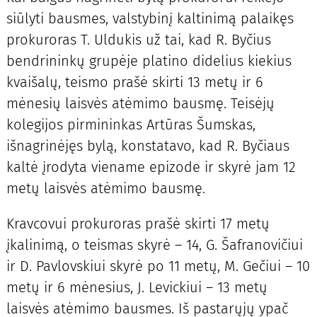
siūlyti bausmes, valstybinį kaltinimą palaikęs
prokuroras T. Uldukis už tai, kad R. Byčius
bendrininkų grupėje platino didelius kiekius
kvaišalų, teismo prašė skirti 13 metų ir 6
mėnesių laisvės atėmimo bausmę. Teisėjų
kolegijos pirmininkas Artūras Šumskas,
išnagrinėjęs bylą, konstatavo, kad R. Byčiaus
kaltė įrodyta viename epizode ir skyrė jam 12
metų laisvės atėmimo bausmę.
Kravcovui prokuroras prašė skirti 17 metų
įkalinimą, o teismas skyrė – 14, G. Šafranovičiui
ir D. Pavlovskiui skyrė po 11 metų, M. Gečiui – 10
metų ir 6 mėnesius, J. Levickiui – 13 metų
laisvės atėmimo bausmes. Iš pastarųjų ypač