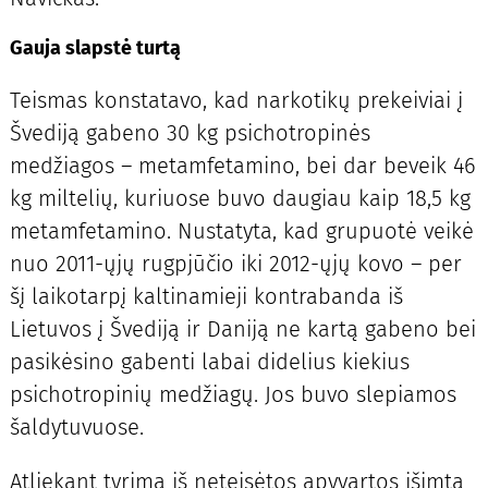
Gauja slapstė turtą
Teismas konstatavo, kad narkotikų prekeiviai į
Švediją gabeno 30 kg psichotropinės
medžiagos – metamfetamino, bei dar beveik 46
kg miltelių, kuriuose buvo daugiau kaip 18,5 kg
metamfetamino. Nustatyta, kad grupuotė veikė
nuo 2011-ųjų rugpjūčio iki 2012-ųjų kovo – per
šį laikotarpį kaltinamieji kontrabanda iš
Lietuvos į Švediją ir Daniją ne kartą gabeno bei
pasikėsino gabenti labai didelius kiekius
psichotropinių medžiagų. Jos buvo slepiamos
šaldytuvuose.
Atliekant tyrimą iš neteisėtos apyvartos išimta