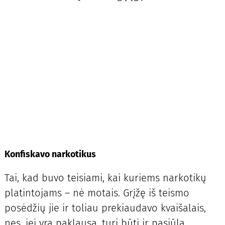
Konfiskavo narkotikus
Tai, kad buvo teisiami, kai kuriems narkotikų
platintojams – nė motais. Grįžę iš teismo
posėdžių jie ir toliau prekiaudavo kvaišalais,
nes, jei yra paklausa, turi būti ir pasiūla.