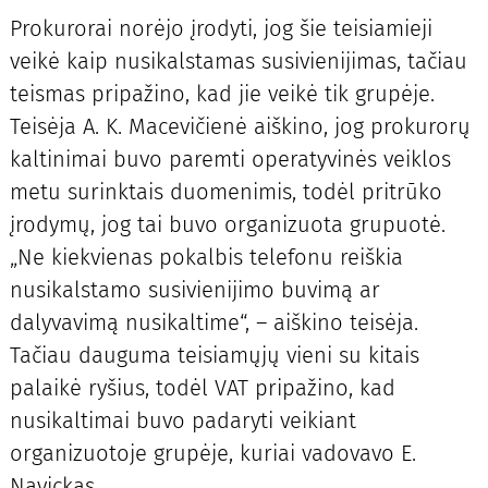
Prokurorai norėjo įrodyti, jog šie teisiamieji
veikė kaip nusikalstamas susivienijimas, tačiau
teismas pripažino, kad jie veikė tik grupėje.
Teisėja A. K. Macevičienė aiškino, jog prokurorų
kaltinimai buvo paremti operatyvinės veiklos
metu surinktais duomenimis, todėl pritrūko
įrodymų, jog tai buvo organizuota grupuotė.
„Ne kiekvienas pokalbis telefonu reiškia
nusikalstamo susivienijimo buvimą ar
dalyvavimą nusikaltime“, – aiškino teisėja.
Tačiau dauguma teisiamųjų vieni su kitais
palaikė ryšius, todėl VAT pripažino, kad
nusikaltimai buvo padaryti veikiant
organizuotoje grupėje, kuriai vadovavo E.
Navickas.