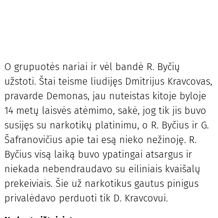
O grupuotės nariai ir vėl bandė R. Byčių
užstoti. Štai teisme liudijęs Dmitrijus Kravcovas,
pravarde Demonas, jau nuteistas kitoje byloje
14 metų laisvės atėmimo, sakė, jog tik jis buvo
susijęs su narkotikų platinimu, o R. Byčius ir G.
Šafranovičius apie tai esą nieko nežinoję. R.
Byčius visą laiką buvo ypatingai atsargus ir
niekada nebendraudavo su eiliniais kvaišalų
prekeiviais. Šie už narkotikus gautus pinigus
privalėdavo perduoti tik D. Kravcovui.