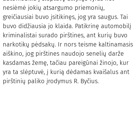
nesiėmė jokių atsargumo priemonių,
greičiausiai buvo įsitikinęs, jog yra saugus. Tai
buvo didžiausia jo klaida. Patikrinę automobilį
kriminalistai surado pirštines, ant kurių buvo
narkotikų pėdsakų. Ir nors teisme kaltinamasis
aiškino, jog pirštines naudojo senelių darže
kasdamas žemę, tačiau pareigūnai žinojo, kur
yra ta slėptuvė, į kurią dėdamas kvaišalus ant
pirštinių paliko įrodymus R. Byčius.