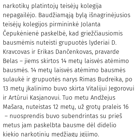
narkotikų platintojų teisėjų kolegija
nepagailėjo. Baudžiamąją bylą išnagrinėjusios
teisėjų kolegijos pirmininkė Jolanta
Čepukėnienė paskelbė, kad griežčiausiomis
bausmėmis nuteisti grupuotės lyderiai D.
Kravcovas ir Erikas Dančenkovas, pravarde
Belas – jiems skirtos 14 metų laisvės atėmimo
bausmės. 14 metų laisvės atėmimo bausmės
sulaukė ir grupuotės narys Rimas Budreika, po
13 metų įkalinimo buvo skirta Vitalijui Jegorovui
ir Artūrui Kasjanovui. Tuo metu Andžejus
Mašara, nuteistas 12 metų, už grotų praleis 16
– nuosprendis buvo subendrintas su prieš
metus jam paskelbta bausme dėl didelio
kiekio narkotinių medžiagų įgijimo.