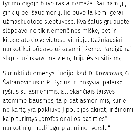
tyrimo eigoje buvo rasta nemažai šaunamųjų
ginklų bei šaudmenų. Jie buvo laikomi gerai
užmaskuotose slėptuvėse. Kvaišalus grupuotė
slėpdavo ne tik Nemenčinės miške, bet ir
kitose atokiose vietose Vilniuje. Dažniausiai
narkotikai būdavo užkasami į žemę. Pareigūnai
slapta užfiksavo ne vieną trijulės susitikimą.
Surinkti duomenys liudijo, kad D. Kravcovas, G.
Šafranovičius ir R. Byčius intensyviai palaikė
ryšius su asmenimis, atliekančiais laisvės
atėmimo bausmes, taip pat asmenimis, kurie
ne kartą yra pakliuvę į policijos akiratį ir žinomi
kaip turintys „profesionalios patirties“
narkotinių medžiagų platinimo „versle“.