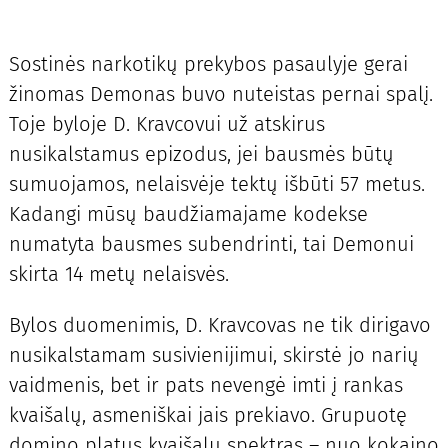
Sostinės narkotikų prekybos pasaulyje gerai
žinomas Demonas buvo nuteistas pernai spalį.
Toje byloje D. Kravcovui už atskirus
nusikalstamus epizodus, jei bausmės būtų
sumuojamos, nelaisvėje tektų išbūti 57 metus.
Kadangi mūsų baudžiamajame kodekse
numatyta bausmes subendrinti, tai Demonui
skirta 14 metų nelaisvės.
Bylos duomenimis, D. Kravcovas ne tik dirigavo
nusikalstamam susivienijimui, skirstė jo narių
vaidmenis, bet ir pats nevengė imti į rankas
kvaišalų, asmeniškai jais prekiavo. Grupuotę
domino platus kvaišalų spektras – nuo kokaino