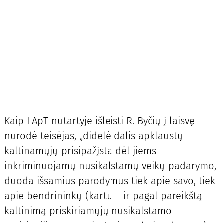
Kaip LApT nutartyje išleisti R. Byčių į laisvę
nurodė teisėjas, „didelė dalis apklaustų
kaltinamųjų prisipažįsta dėl jiems
inkriminuojamų nusikalstamų veikų padarymo,
duoda išsamius parodymus tiek apie savo, tiek
apie bendrininkų (kartu – ir pagal pareikštą
kaltinimą priskiriamųjų nusikalstamo