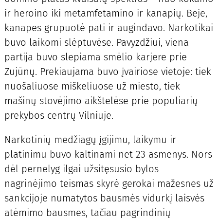
ir heroino iki metamfetamino ir kanapių. Beje,
kanapes grupuotė pati ir augindavo. Narkotikai
buvo laikomi slėptuvėse. Pavyzdžiui, viena
partija buvo slepiama smėlio karjere prie
Zujūnų. Prekiaujama buvo įvairiose vietoje: tiek
nuošaliuose miškeliuose už miesto, tiek
mašinų stovėjimo aikštelėse prie populiarių
prekybos centrų Vilniuje.
Narkotinių medžiagų įgijimu, laikymu ir
platinimu buvo kaltinami net 23 asmenys. Nors
dėl pernelyg ilgai užsitęsusio bylos
nagrinėjimo teismas skyrė gerokai mažesnes už
sankcijoje numatytos bausmės vidurkį laisvės
atėmimo bausmes, tačiau pagrindinių