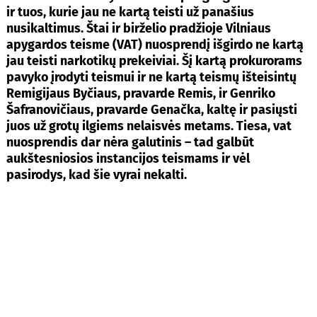
ir tuos, kurie jau ne kartą teisti už panašius
nusikaltimus. Štai ir birželio pradžioje Vilniaus
apygardos teisme (VAT) nuosprendį išgirdo ne kartą
jau teisti narkotikų prekeiviai. Šį kartą prokurorams
pavyko įrodyti teismui ir ne kartą teismų išteisintų
Remigijaus Byčiaus, pravarde Remis, ir Genriko
Šafranovičiaus, pravarde Genačka, kaltę ir pasiųsti
juos už grotų ilgiems nelaisvės metams. Tiesa, vat
nuosprendis dar nėra galutinis – tad galbūt
aukštesniosios instancijos teismams ir vėl
pasirodys, kad šie vyrai nekalti.