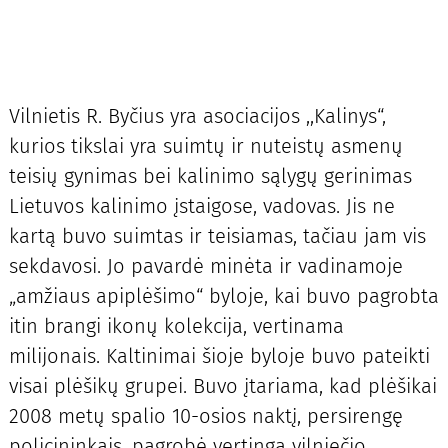
Vilnietis R. Byčius yra asociacijos ,,Kalinys“,
kurios tikslai yra suimtų ir nuteistų asmenų
teisių gynimas bei kalinimo sąlygų gerinimas
Lietuvos kalinimo įstaigose, vadovas. Jis ne
kartą buvo suimtas ir teisiamas, tačiau jam vis
sekdavosi. Jo pavardė minėta ir vadinamoje
„amžiaus apiplėšimo“ byloje, kai buvo pagrobta
itin brangi ikonų kolekcija, vertinama
milijonais. Kaltinimai šioje byloje buvo pateikti
visai plėšikų grupei. Buvo įtariama, kad plėšikai
2008 metų spalio 10-osios naktį, persirengę
policininkais, pagrobė vertingą vilniečio