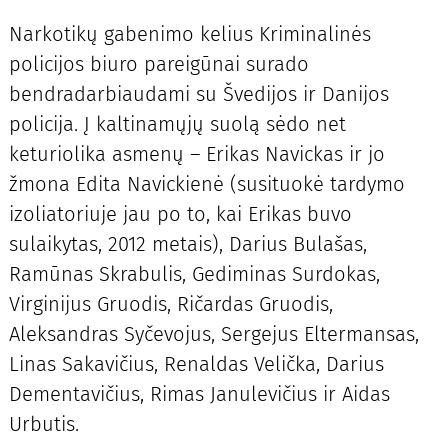
Narkotikų gabenimo kelius Kriminalinės
policijos biuro pareigūnai surado
bendradarbiaudami su Švedijos ir Danijos
policija. Į kaltinamųjų suolą sėdo net
keturiolika asmenų – Erikas Navickas ir jo
žmona Edita Navickienė (susituokė tardymo
izoliatoriuje jau po to, kai Erikas buvo
sulaikytas, 2012 metais), Darius Bulašas,
Ramūnas Skrabulis, Gediminas Surdokas,
Virginijus Gruodis, Ričardas Gruodis,
Aleksandras Syčevojus, Sergejus Eltermansas,
Linas Sakavičius, Renaldas Velička, Darius
Dementavičius, Rimas Janulevičius ir Aidas
Urbutis.