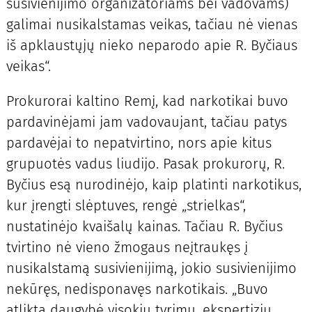
susivienijimo organizatoriams bei vadovams)
galimai nusikalstamas veikas, tačiau nė vienas
iš apklaustųjų nieko neparodo apie R. Byčiaus
veikas“.
Prokurorai kaltino Remį, kad narkotikai buvo
pardavinėjami jam vadovaujant, tačiau patys
pardavėjai to nepatvirtino, nors apie kitus
grupuotės vadus liudijo. Pasak prokurorų, R.
Byčius esą nurodinėjo, kaip platinti narkotikus,
kur įrengti slėptuves, rengė „strielkas“,
nustatinėjo kvaišalų kainas. Tačiau R. Byčius
tvirtino nė vieno žmogaus neįtraukęs į
nusikalstamą susivienijimą, jokio susivienijimo
nekūręs, nedisponavęs narkotikais. „Buvo
atlikta daugybė visokių tyrimų, ekspertizių,