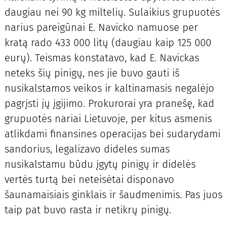
daugiau nei 90 kg miltelių. Sulaikius grupuotės
narius pareigūnai E. Navicko namuose per
kratą rado 433 000 litų (daugiau kaip 125 000
eurų). Teismas konstatavo, kad E. Navickas
neteks šių pinigų, nes jie buvo gauti iš
nusikalstamos veikos ir kaltinamasis negalėjo
pagrįsti jų įgijimo. Prokurorai yra pranešę, kad
grupuotės nariai Lietuvoje, per kitus asmenis
atlikdami finansines operacijas bei sudarydami
sandorius, legalizavo dideles sumas
nusikalstamu būdu įgytų pinigų ir didelės
vertės turtą bei neteisėtai disponavo
šaunamaisiais ginklais ir šaudmenimis. Pas juos
taip pat buvo rasta ir netikrų pinigų.