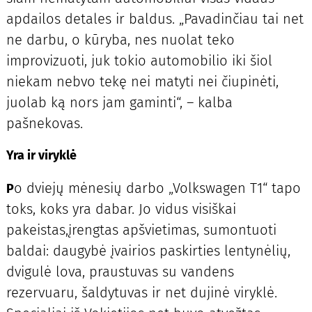
apdailos detales ir baldus. „Pavadinčiau tai net
ne darbu, o kūryba, nes nuolat teko
improvizuoti, juk tokio automobilio iki šiol
niekam nebvo tekę nei matyti nei čiupinėti,
juolab ką nors jam gaminti“, – kalba
pašnekovas.
Yra ir viryklė
o dviejų mėnesių darbo „Volkswagen T1“ tapo
P
toks, koks yra dabar. Jo vidus visiškai
pakeistas,įrengtas apšvietimas, sumontuoti
baldai: daugybė įvairios paskirties lentynėlių,
dvigulė lova, praustuvas su vandens
rezervuaru, šaldytuvas ir net dujinė viryklė.