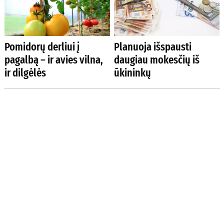
Pomidorų derliui į
Planuoja išspausti
pagalbą – ir avies vilna,
daugiau mokesčių iš
ir dilgėlės
ūkininkų