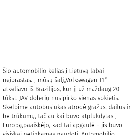
Šio automobilio kelias į Lietuvą labai
neįprastas. Į mūsų šalį„Volkswagen T1“
atkeliavo iš Brazilijos, kur jį už maždaug 20
tūkst. JAV dolerių nusipirko vienas vokietis.
Skelbime autobusiukas atrodė gražus, dailus ir
be trūkumų, tačiau kai buvo atplukdytas į
Europą,paaiškėjo, kad tai apgaulė – jis buvo
visiškai netinkamas naudoti. Automobilio