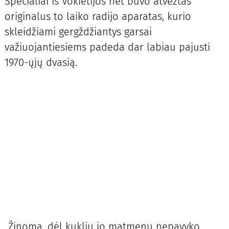
Specialiai iš Vokietijos net buvo atvežtas
originalus to laiko radijo aparatas, kurio
skleidžiami gergždžiantys garsai
važiuojantiesiems padeda dar labiau pajusti
1970-ųjų dvasią.
„Žinoma, dėl kuklių jo matmenų nepavyko