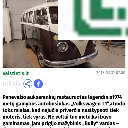
Valstietis.lt
2018-03-31 07:00
Dalintis:
Panevėžio auksarankių restauruotas legendinis1974
metų gamybos autobusiukas „Volkswagen T1“,atrodo
toks mielas, kad nejučia priverčia nusišypsoti tiek
moteris, tiek vyrus. Ne veltui tuo metu,kai buvo
gaminamas, jam prigijo mažybinis „Bully“ vardas –