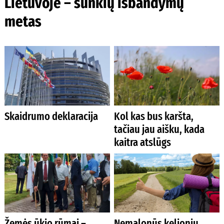
Lietuvoje – sunkių išbandymų
metas
Skaidrumo deklaracija
Kol kas bus karšta,
tačiau jau aišku, kada
kaitra atslūgs
Žemės ūkio rūmai –
Nemalonūs kelionių