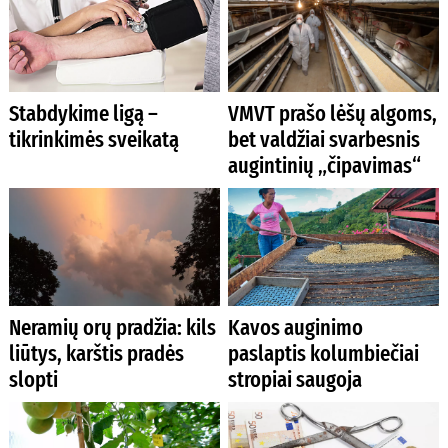
Stabdykime ligą –
VMVT prašo lėšų algoms,
tikrinkimės sveikatą
bet valdžiai svarbesnis
augintinių „čipavimas“
Neramių orų pradžia: kils
Kavos auginimo
liūtys, karštis pradės
paslaptis kolumbiečiai
slopti
stropiai saugoja