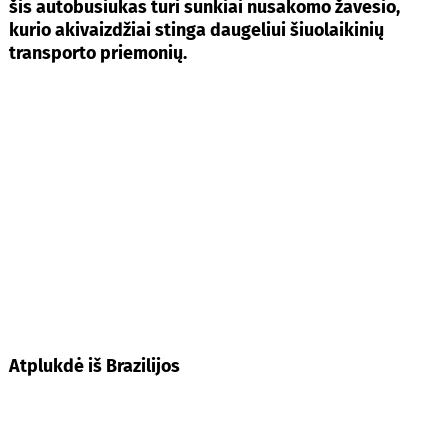
šis autobusiukas turi sunkiai nusakomo žavesio,
kurio akivaizdžiai stinga daugeliui šiuolaikinių
transporto priemonių.
Atplukdė iš Brazilijos