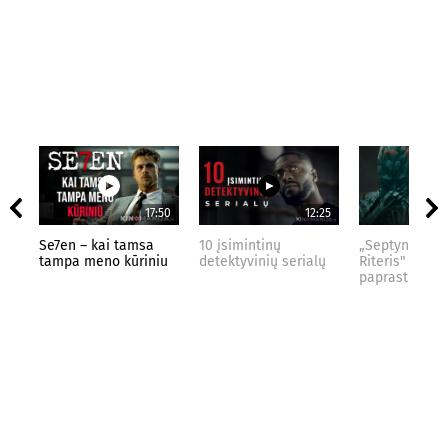
17:50
12:25
Se7en – kai tamsa
10 įsimintinų
„Septynių Kar
tampa meno kūriniu
detektyvinių serialų
Riteris" – kai
paprastumas 