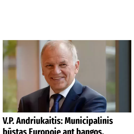
V.P. Andriukaitis: Municipalinis
būstas Europoje ant bangos,