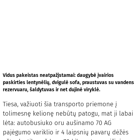
Vidus pakeistas neatpažįstamai: daugybė įvairios
paskirties lentynėlių, dvigulė sofa, praustuvas su vandens
rezervuaru, šaldytuvas ir net dujinė viryklė.
Tiesa, važiuoti šia transporto priemone į
tolimesnę kelionę nebūtų patogu, mat ji labai
lėta: autobusiuko oru aušinamo 70 AG
pajėgumo variklio ir 4 laipsnių pavarų dėžės