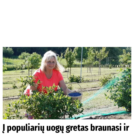
Į populiarių uogų gretas braunasi ir