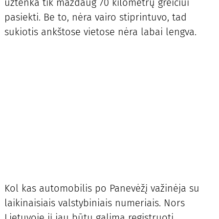
užtenka tik maždaug 70 kilometrų greičiui
pasiekti. Be to, nėra vairo stiprintuvo, tad
sukiotis ankštose vietose nėra labai lengva.
Kol kas automobilis po Panevėžį važinėja su
laikinaisiais valstybiniais numeriais. Nors
Lietuvoje jį jau būtų galima registruoti,