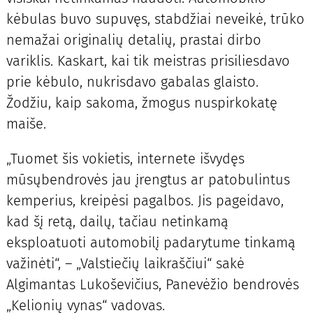
kėbulas buvo supuvęs, stabdžiai neveikė, trūko
nemažai originalių detalių, prastai dirbo
variklis. Kaskart, kai tik meistras prisiliesdavo
prie kėbulo, nukrisdavo gabalas glaisto.
Žodžiu, kaip sakoma, žmogus nuspirkokatę
maiše.
„Tuomet šis vokietis, internete išvydęs
mūsųbendrovės jau įrengtus ar patobulintus
kemperius, kreipėsi pagalbos. Jis pageidavo,
kad šį retą, dailų, tačiau netinkamą
eksploatuoti automobilį padarytume tinkamą
važinėti“, – „Valstiečių laikraščiui“ sakė
Algimantas Lukoševičius, Panevėžio bendrovės
„Kelionių vynas“ vadovas.