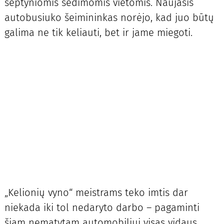
septyniomis sėdimomis vietomis. Naujasis
autobusiuko šeimininkas norėjo, kad juo būtų
galima ne tik keliauti, bet ir jame miegoti.
„Kelionių vyno“ meistrams teko imtis dar
niekada iki tol nedaryto darbo – pagaminti
šiam nematytam automobiliui visas vidaus