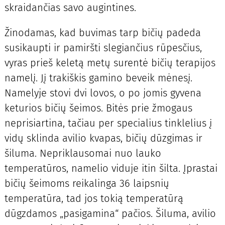
skraidančias savo augintines.
Žinodamas, kad buvimas tarp bičių padeda
susikaupti ir pamiršti slegiančius rūpesčius,
vyras prieš keletą metų surentė bičių terapijos
namelį. Jį trakiškis gamino beveik mėnesį.
Namelyje stovi dvi lovos, o po jomis gyvena
keturios bičių šeimos. Bitės prie žmogaus
neprisiartina, tačiau per specialius tinklelius į
vidų sklinda avilio kvapas, bičių dūzgimas ir
šiluma. Nepriklausomai nuo lauko
temperatūros, namelio viduje itin šilta. Įprastai
bičių šeimoms reikalinga 36 laipsnių
temperatūra, tad jos tokią temperatūrą
dūgzdamos „pasigamina“ pačios. Šiluma, avilio