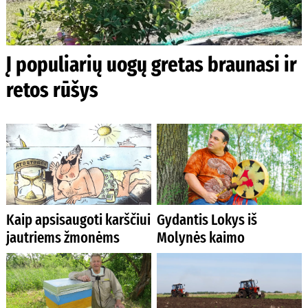
Į populiarių uogų gretas braunasi ir
retos rūšys
Kaip apsisaugoti karščiui
Gydantis Lokys iš
jautriems žmonėms
Molynės kaimo