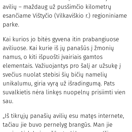
avilių – maždaug už pusšimčio kilometrų
esančiame Vištyčio (Vilkaviškio r.) regioniniame
parke.
Kai kurios jo bitės gyvena itin prabangiuose
aviliuose. Kai kurie iš jų panašūs į žmonių
namus, o kiti išpuošti įvairiais gamtos
elementais. Važiuojantys pro šalį ar užsukę į
svečius nuolat stebisi šių bičių namelių
unikalumu, giria vyrą už išradingumą. Pats
suvalkietis nėra linkęs nuopelnų prisiimti vien
sau.
„Iš tikrųjų panašių avilių esu matęs internete,
tačiau jie buvo pernelyg brangūs. Man jie