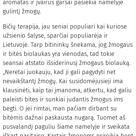
aromatas ir įvairūs garsai pasiekia namelyje
gulintį žmogų.
Bičių terapija, jau seniai populiari kai kuriose
užsienio šalyse, sparčiai populiarėja ir
Lietuvoje. Tarp bitininkų šnekama, jog žmogaus
ir bitės biolaukas yra vienodas, tad tokie
seansai atstato išsiderinusį žmogaus biolauką.
„Neretai juokauju, kad ji gali pagydyti net
nevaikštantį žmogų. Kai susidomėjusieji ima
klausinėti, kaip tai įmanoma, atkertu, kad galiu
paleisti bites ir sunkiai judantis žmogus ims
bėgti. O jei rimtai, man pačiam dirbant su
bitėmis dažnai paskausta nugarą. Tuomet aš
pusvalandį paguliu šiame namelyje ir sveikata
iškart pasitaiso. Kartais žmonėms prireikia bent