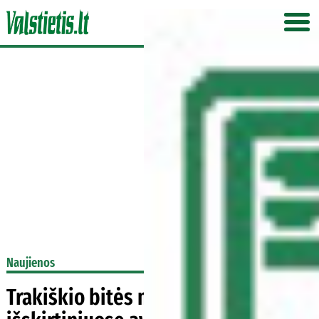
Naujienos
Trakiškio bitės mėgaujasi gyvenimu