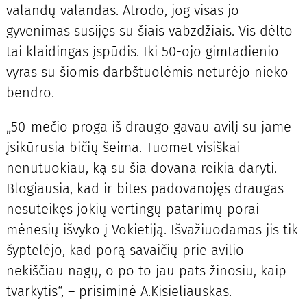
valandų valandas. Atrodo, jog visas jo
gyvenimas susijęs su šiais vabzdžiais. Vis dėlto
tai klaidingas įspūdis. Iki 50-ojo gimtadienio
vyras su šiomis darbštuolėmis neturėjo nieko
bendro.
„50-mečio proga iš draugo gavau avilį su jame
įsikūrusia bičių šeima. Tuomet visiškai
nenutuokiau, ką su šia dovana reikia daryti.
Blogiausia, kad ir bites padovanojęs draugas
nesuteikęs jokių vertingų patarimų porai
mėnesių išvyko į Vokietiją. Išvažiuodamas jis tik
šyptelėjo, kad porą savaičių prie avilio
nekiščiau nagų, o po to jau pats žinosiu, kaip
tvarkytis“, – prisiminė A.Kisieliauskas.