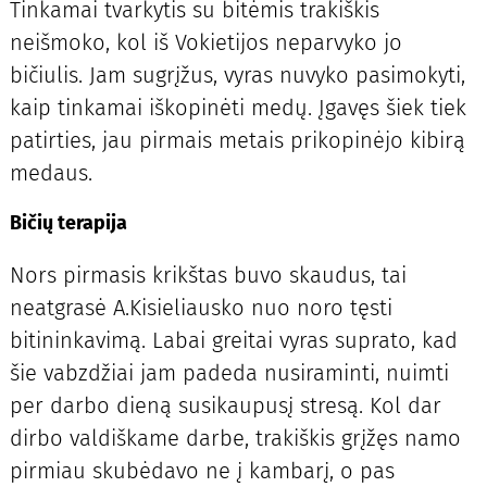
Tinkamai tvarkytis su bitėmis trakiškis
neišmoko, kol iš Vokietijos neparvyko jo
bičiulis. Jam sugrįžus, vyras nuvyko pasimokyti,
kaip tinkamai iškopinėti medų. Įgavęs šiek tiek
patirties, jau pirmais metais prikopinėjo kibirą
medaus.
Bičių terapija
Nors pirmasis krikštas buvo skaudus, tai
neatgrasė A.Kisieliausko nuo noro tęsti
bitininkavimą. Labai greitai vyras suprato, kad
šie vabzdžiai jam padeda nusiraminti, nuimti
per darbo dieną susikaupusį stresą. Kol dar
dirbo valdiškame darbe, trakiškis grįžęs namo
pirmiau skubėdavo ne į kambarį, o pas