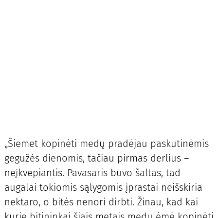
„Šiemet kopinėti medų pradėjau paskutinėmis
gegužės dienomis, tačiau pirmas derlius –
neįkvepiantis. Pavasaris buvo šaltas, tad
augalai tokiomis sąlygomis įprastai neišskiria
nektaro, o bitės nenori dirbti. Žinau, kad kai
kurie bitininkai šiais metais medų ėmė kopinėti