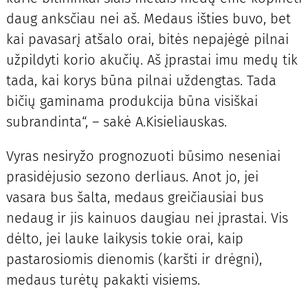
daug anksčiau nei aš. Medaus išties buvo, bet
kai pavasarį atšalo orai, bitės nepajėgė pilnai
užpildyti korio akučių. Aš įprastai imu medų tik
tada, kai korys būna pilnai uždengtas. Tada
bičių gaminama produkcija būna visiškai
subrandinta“, – sakė A.Kisieliauskas.
Vyras nesiryžo prognozuoti būsimo neseniai
prasidėjusio sezono derliaus. Anot jo, jei
vasara bus šalta, medaus greičiausiai bus
nedaug ir jis kainuos daugiau nei įprastai. Vis
dėlto, jei lauke laikysis tokie orai, kaip
pastarosiomis dienomis (karšti ir drėgni),
medaus turėtų pakakti visiems.