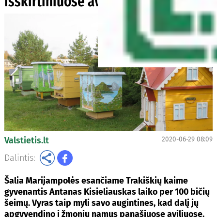
išskirtiniuose aviliuose
Valstietis.lt
2020-06-29 08:09
Dalintis:
Šalia Marijampolės esančiame Trakiškių kaime
gyvenantis Antanas Kisieliauskas laiko per 100 bičių
šeimų. Vyras taip myli savo augintines, kad dalį jų
apgyvendino į žmonių namus panašiuose aviliuose.