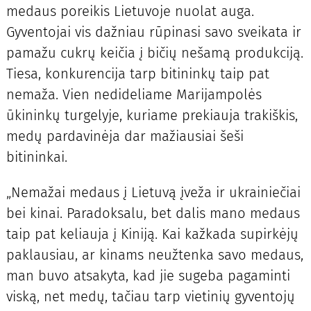
medaus poreikis Lietuvoje nuolat auga.
Gyventojai vis dažniau rūpinasi savo sveikata ir
pamažu cukrų keičia į bičių nešamą produkciją.
Tiesa, konkurencija tarp bitininkų taip pat
nemaža. Vien nedideliame Marijampolės
ūkininkų turgelyje, kuriame prekiauja trakiškis,
medų pardavinėja dar mažiausiai šeši
bitininkai.
„Nemažai medaus į Lietuvą įveža ir ukrainiečiai
bei kinai. Paradoksalu, bet dalis mano medaus
taip pat keliauja į Kiniją. Kai kažkada supirkėjų
paklausiau, ar kinams neužtenka savo medaus,
man buvo atsakyta, kad jie sugeba pagaminti
viską, net medų, tačiau tarp vietinių gyventojų