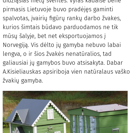
didžiąsias metų šventes. Vyras kadaise bene
pirmasis Lietuvoje buvo pradėjęs gaminti
spalvotas, įvairių figūrų rankų darbo žvakes,
kurios šimtais būdavo parduodamos ne tik
mūsų šalyje, bet net eksportuojamos į
Norvegiją. Vis dėlto jų gamyba nebuvo labai
lengva, o ir šios žvakės nenatūralios, tad
galiausiai jų gamybos buvo atsisakyta. Dabar
A.Kisieliauskas apsiriboja vien natūralaus vaško
žvakių gamyba.