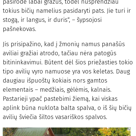
pasirodė labai gražūs, todėl nusprendžiau
tokius bičių namelius pasidaryti pats. Jie turi ir
stogą, ir langus, ir duris“, – šypsojosi
pašnekovas.
Jis prisipažino, kad į žmonių namus panašūs
aviliai gražiai atrodo, tačiau nėra patogūs
bitininkavimui. Būtent dėl šios priežasties tokio
tipo avilių vyro namuose yra vos keletas. Daug
daugiau išpuoštų kokiais nors gamtos
elementais – medžiais, gėlėmis, kalnais.
Pastarieji ypač pastebimi žiemą, kai viskas
aplink būna nuklota balta spalva, o iš šių bičių
avilių šviečia šiltos vasariškos spalvos.