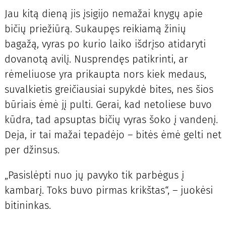
Jau kitą dieną jis įsigijo nemažai knygų apie
bičių priežiūrą. Sukaupęs reikiamą žinių
bagažą, vyras po kurio laiko išdrįso atidaryti
dovanotą avilį. Nusprendęs patikrinti, ar
rėmeliuose yra prikaupta nors kiek medaus,
suvalkietis greičiausiai supykdė bites, nes šios
būriais ėmė jį pulti. Gerai, kad netoliese buvo
kūdra, tad apsuptas bičių vyras šoko į vandenį.
Deja, ir tai mažai tepadėjo – bitės ėmė gelti net
per džinsus.
„Pasislėpti nuo jų pavyko tik parbėgus į
kambarį. Toks buvo pirmas krikštas“, – juokėsi
bitininkas.