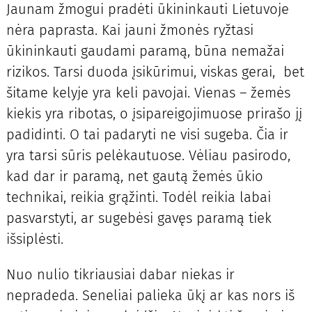
Jaunam žmogui pradėti ūkininkauti Lietuvoje
nėra paprasta. Kai jauni žmonės ryžtasi
ūkininkauti gaudami paramą, būna nemažai
rizikos. Tarsi duoda įsikūrimui, viskas gerai, bet
šitame kelyje yra keli pavojai. Vienas – žemės
kiekis yra ribotas, o įsipareigojimuose prirašo jį
padidinti. O tai padaryti ne visi sugeba. Čia ir
yra tarsi sūris pelėkautuose. Vėliau pasirodo,
kad dar ir paramą, net gautą žemės ūkio
technikai, reikia grąžinti. Todėl reikia labai
pasvarstyti, ar sugebėsi gavęs paramą tiek
išsiplėsti.
Nuo nulio tikriausiai dabar niekas ir
nepradeda. Seneliai palieka ūkį ar kas nors iš