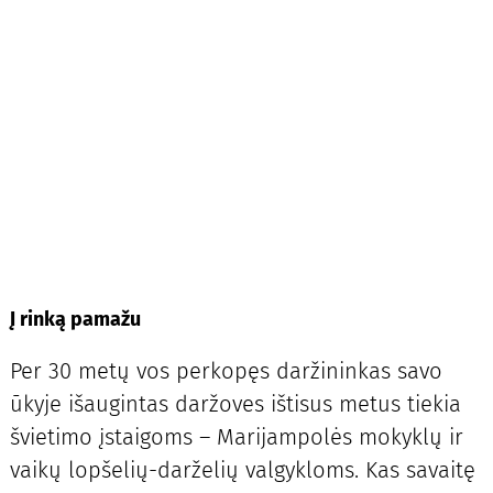
Į rinką pamažu
Per 30 metų vos perkopęs daržininkas savo
ūkyje išaugintas daržoves ištisus metus tiekia
švietimo įstaigoms – Marijampolės mokyklų ir
vaikų lopšelių-darželių valgykloms. Kas savaitę