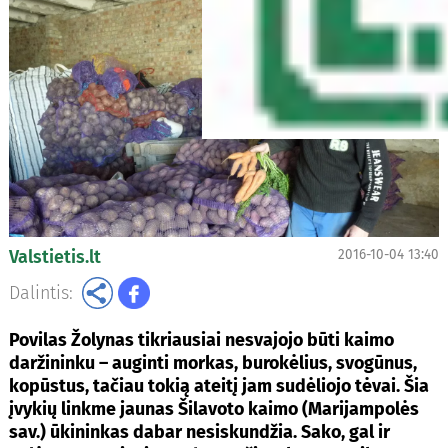
Valstietis.lt
2016-10-04 13:40
Dalintis:
Povilas Žolynas tikriausiai nesvajojo būti kaimo
daržininku – auginti morkas, burokėlius, svogūnus,
kopūstus, tačiau tokią ateitį jam sudėliojo tėvai. Šia
įvykių linkme jaunas Šilavoto kaimo (Marijampolės
sav.) ūkininkas dabar nesiskundžia. Sako, gal ir