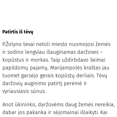
Patirtis iš tėvų
P.Žolyno tėvai netoli miesto nuomojosi žemės
ir sodino lengviau išauginamas daržoves –
kopūstus ir morkas. Taip uždirbdavo šeimai
papildomų pajamų. Marijampolės kraštas jau
tuomet garsėjo gerais kopūstų derliais. Tėvų
daržovių auginimo patirtį perėmė ir
vyriausiasis sūnus.
Anot ūkininko, daržovėms daug žemės nereikia,
dabar jos pakanka ir sėjomainai išlaikyti. Kai