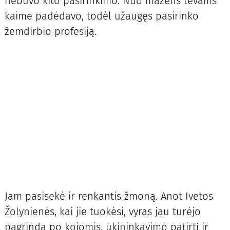
nebuvo kito pasirinkimo. Nuo mažens tėvams
kaime padėdavo, todėl užaugęs pasirinko
žemdirbio profesiją.
Jam pasisekė ir renkantis žmoną. Anot Ivetos
Žolynienės, kai jie tuokėsi, vyras jau turėjo
pagrindą po kojomis, ūkininkavimo patirtį ir