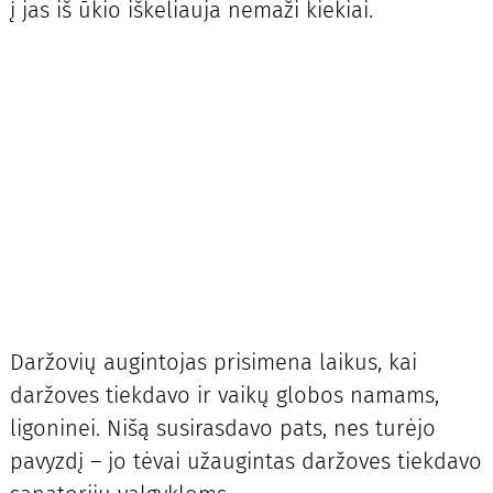
į jas iš ūkio iškeliauja nemaži kiekiai.
Daržovių augintojas prisimena laikus, kai
daržoves tiekdavo ir vaikų globos namams,
ligoninei. Nišą susirasdavo pats, nes turėjo
pavyzdį – jo tėvai užaugintas daržoves tiekdavo