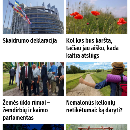
Skaidrumo deklaracija
Kol kas bus karšta,
tačiau jau aišku, kada
kaitra atslūgs
Žemės ūkio rūmai –
Nemalonūs kelionių
žemdirbių ir kaimo
netikėtumai: ką daryti?
parlamentas