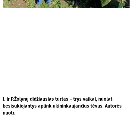
I. ir P.Žolynų didžiausias turtas – trys vaikai, nuolat
besisukiojantys aplink ūkininkaujančius tėvus. Autorės
nuotr.