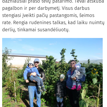
dažniausiai prašo tėvų patarimo. Tėvai atskuba
pagalbon ir per darbymetį. Visus darbus
stengiasi įveikti pačių pastangomis, šeimos
rate. Rengia rudenines talkas, kad laiku nuimtų
derlių, tinkamai susandėliuotų.