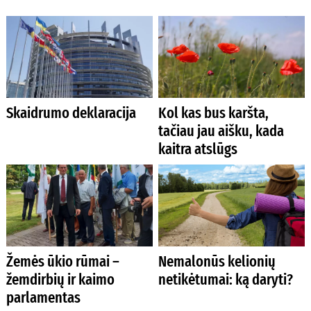
Skaidrumo deklaracija
Kol kas bus karšta,
tačiau jau aišku, kada
kaitra atslūgs
Žemės ūkio rūmai –
Nemalonūs kelionių
žemdirbių ir kaimo
netikėtumai: ką daryti?
parlamentas