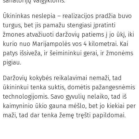
sanatorijų valgykloms.
Ūkininkas neslepia – realizacijos pradžia buvo
turgus, bet jis pamažu stengiasi įpratinti
žmones atvažiuoti daržovių patiems į jo ūkį, iki
kurio nuo Marijampolės vos 4 kilometrai. Kai
patys išsiveža, ir šeimininkui gerai, ir žmonėms
pigiau.
Daržovių kokybės reikalavimai nemaži, tad
ūkininkui tenka suktis, domėtis pažangesnėmis
technologijomis. Savo gyvulių nelaiko, tad iš
kaimyninio ūkio gauna mėšlo, bet jo kiekiai per
maži, tad dar tenka žemę tręšti papildomai.