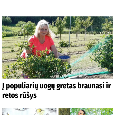
Į populiarių uogų gretas braunasi ir
retos rūšys