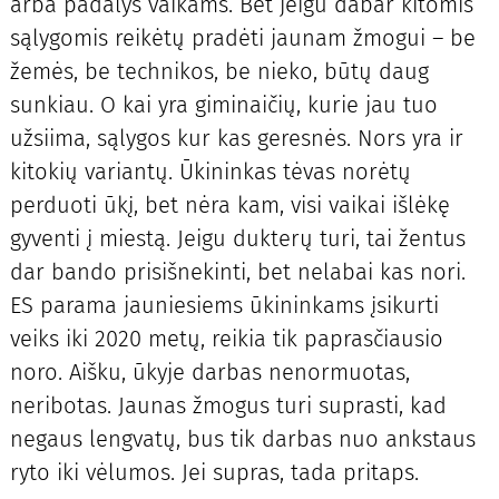
arba padalys vaikams. Bet jeigu dabar kitomis
sąlygomis reikėtų pradėti jaunam žmogui – be
žemės, be technikos, be nieko, būtų daug
sunkiau. O kai yra giminaičių, kurie jau tuo
užsiima, sąlygos kur kas geresnės. Nors yra ir
kitokių variantų. Ūkininkas tėvas norėtų
perduoti ūkį, bet nėra kam, visi vaikai išlėkę
gyventi į miestą. Jeigu dukterų turi, tai žentus
dar bando prisišnekinti, bet nelabai kas nori.
ES parama jauniesiems ūkininkams įsikurti
veiks iki 2020 metų, reikia tik paprasčiausio
noro. Aišku, ūkyje darbas nenormuotas,
neribotas. Jaunas žmogus turi suprasti, kad
negaus lengvatų, bus tik darbas nuo ankstaus
ryto iki vėlumos. Jei supras, tada pritaps.