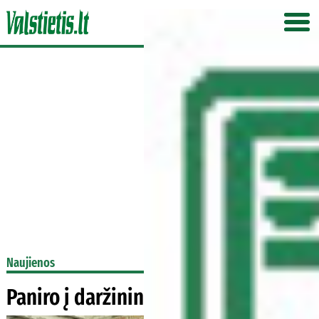
Naujienos
Paniro į daržininkystės paslaptis