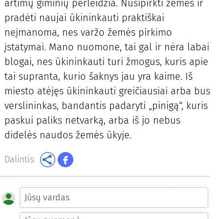
artimų giminių perleidžia. Nusipirkti žemės ir
pradėti naujai ūkininkauti praktiškai
neįmanoma, nes varžo žemės pirkimo
įstatymai. Mano nuomone, tai gal ir nėra labai
blogai, nes ūkininkauti turi žmogus, kuris apie
tai supranta, kurio šaknys jau yra kaime. Iš
miesto atėjęs ūkininkauti greičiausiai arba bus
verslininkas, bandantis padaryti „pinigą“, kuris
paskui paliks netvarką, arba iš jo nebus
didelės naudos žemės ūkyje.
Dalintis: