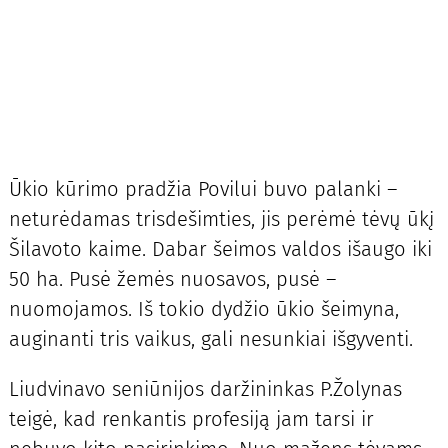
Ūkio kūrimo pradžia Povilui buvo palanki –
neturėdamas trisdešimties, jis perėmė tėvų ūkį
Šilavoto kaime. Dabar šeimos valdos išaugo iki
50 ha. Pusė žemės nuosavos, pusė –
nuomojamos. Iš tokio dydžio ūkio šeimyna,
auginanti tris vaikus, gali nesunkiai išgyventi.
Liudvinavo seniūnijos daržininkas P.Žolynas
teigė, kad renkantis profesiją jam tarsi ir