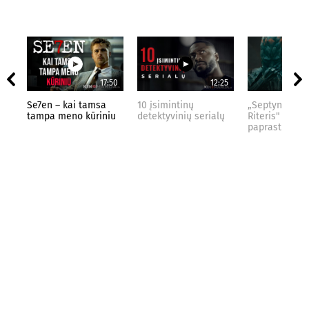
17:50
12:25
Se7en – kai tamsa
10 įsimintinų
„Septynių Kar
tampa meno kūriniu
detektyvinių serialų
Riteris" – kai
paprastumas 