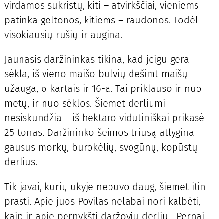
virdamos sukristų, kiti – atvirkščiai, vieniems
patinka geltonos, kitiems – raudonos. Todėl
visokiausių rūšių ir augina.
Jaunasis daržininkas tikina, kad jeigu gera
sėkla, iš vieno maišo bulvių dešimt maišų
užauga, o kartais ir 16-a. Tai priklauso ir nuo
metų, ir nuo sėklos. Šiemet derliumi
nesiskundžia – iš hektaro vidutiniškai prikasė
25 tonas. Daržininko šeimos triūsą atlygina
gausus morkų, burokėlių, svogūnų, kopūstų
derlius.
Tik javai, kurių ūkyje nebuvo daug, šiemet itin
prasti. Apie juos Povilas nelabai nori kalbėti,
kaip ir apie pernykštį daržovių derlių. „Pernai