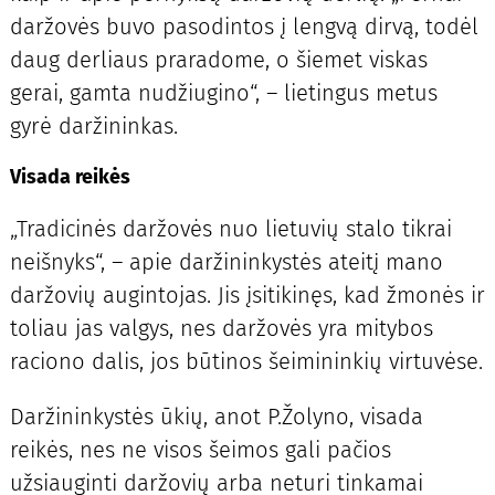
daržovės buvo pasodintos į lengvą dirvą, todėl
daug derliaus praradome, o šiemet viskas
gerai, gamta nudžiugino“, – lietingus metus
gyrė daržininkas.
Visada reikės
„Tradicinės daržovės nuo lietuvių stalo tikrai
neišnyks“, – apie daržininkystės ateitį mano
daržovių augintojas. Jis įsitikinęs, kad žmonės ir
toliau jas valgys, nes daržovės yra mitybos
raciono dalis, jos būtinos šeimininkių virtuvėse.
Daržininkystės ūkių, anot P.Žolyno, visada
reikės, nes ne visos šeimos gali pačios
užsiauginti daržovių arba neturi tinkamai