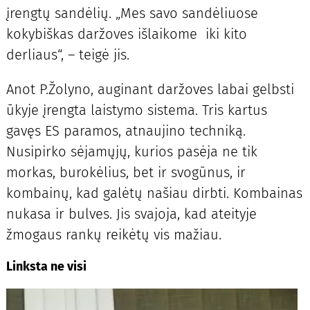
įrengtų sandėlių. „Mes savo sandėliuose
kokybiškas daržoves išlaikome iki kito
derliaus“, – teigė jis.
Anot P.Žolyno, auginant daržoves labai gelbsti
ūkyje įrengta laistymo sistema. Tris kartus
gavęs ES paramos, atnaujino techniką.
Nusipirko sėjamųjų, kurios pasėja ne tik
morkas, burokėlius, bet ir svogūnus, ir
kombainų, kad galėtų našiau dirbti. Kombainas
nukasa ir bulves. Jis svajoja, kad ateityje
žmogaus rankų reikėtų vis mažiau.
Linksta ne visi