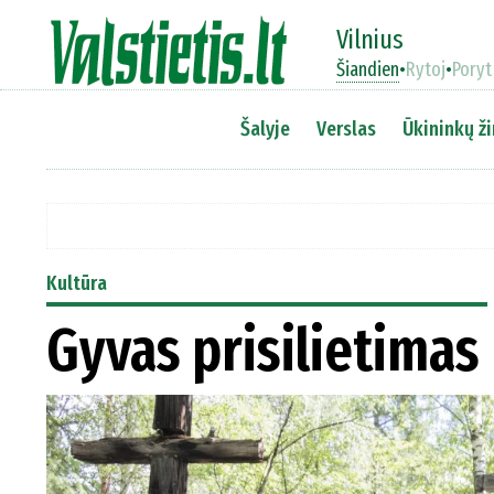
Vilnius
Šiandien
•
Rytoj
•
Poryt
Šalyje
Verslas
Ūkininkų ži
Kultūra
Gyvas prisilietimas 