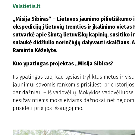
Valstietis.lt
„Misija Sibiras“ – Lietuvos jaunimo pilietiškumo
ekspedicijų į lietuvių tremties ir įkalinimo vieta
sutvarkė apie šimtą lietuviškų kapinių, susitiko i
sulaukė didžiulio norinčiųjų dalyvauti skaičiaus. 
Raminta Kėželyte.
Kuo ypatingas projektas „Misija Sibiras?
Jis ypatingas tuo, kad tęsiasi tryliktus metus ir v
jaunimui savomis rankomis prisiliesti prie istorijos
dar dažniau – iš vadovėlių. Mokyklos vadovėliuose mū
nesižavintiems moksleiviams dažnokai net neįdomus. T
prisidėti prie jos išsaugojimo.