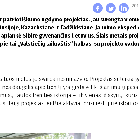
201
 ir patriotiškumo ugdymo projektas. Jau surengta vienu
s Rusijoje, Kazachstane ir Tadžikistane. Jaunimo ekspedi
r aplankė Sibire gyvenančius lietuvius. Šiais metais pro
Apie tai „Valstiečių laikraštis“ kalbasi su projekto vado
isus tuos metus jo svarba nesumažėjo. Projektas suteikia 
, nes daugelis apie tremtį yra girdėję tik iš artimųjų pas
sų tautos tremties istorija – tik vienas iš skyrių, kuris 
aigi projektas leidžia aktyviai prisiliesti prie istorijos 