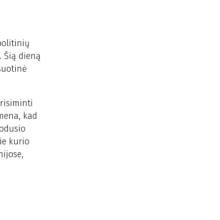
politinių
. Šią dieną
isuotinė
risiminti
imena, kad
bodusio
ie kurio
ijose,