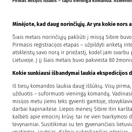
Pirmas misijos iššūkis – tapti vieninga komanda. Asmenin
Minėjote, kad daug norinčiųjų. Ar yra kokie nors a
Šiais metais norinčiųjų pakliūti į misiją Sibire buv
Pirmasis registracijos etapas – užpildyti anketą i
atskleistų savo norą ir priežastį, kodėl jam svarbu 
Lietuvoje. Į jį šiais metais buvo pakviesta 80 žmoni
Kokie sunkiausi išbandymai laukia ekspedicijos d
Iš tiesų komandos laukia daug iššūkių. Visų pirma,
užduotis – suformuoti vieningą komandą. Vadinasi, 
misijos metu jiems teks gyventi gamtoje, stovyklavie
darbai kapinaitėse. Liepos mėnesį Sibire itin karšta
kalbėti apie emocinį krūvį: tai ne vien tvarkymosi d
tėvynainiai. Susitikimai su ten gyvenančiais lietuv