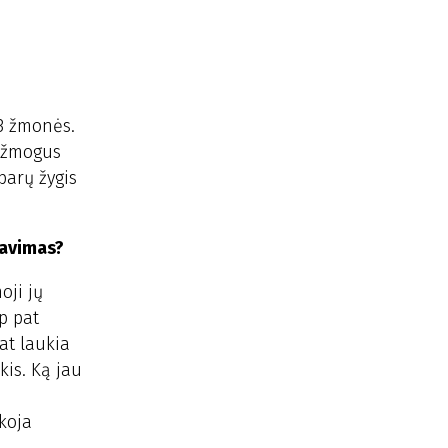
23 žmonės.
d žmogus
 parų žygis
ravimas?
oji jų
p pat
pat laukia
kis. Ką jau
akoja