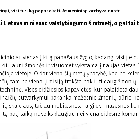
ingi, visi turi ką papasakoti. Asmeniniop archyvo nuotr.
ai Lietuva mini savo valstybingumo šimtmetį, o gal tai 
inio ar vienas į kitą panašaus žygio, kadangi visi jie b
kiti jauni žmonės ir visuomet vykstama į naujas vietas. T
čioje vietoje. O dar viena šių metų ypatybė, kad po kele
sčių tam ne viena. Į misiją trokšta pakliūti daug žmonių,
 techninė. Visos didžiosios kapavietės, kur palaidota d
apinaičių sutvarkymui pakanka mažesnio žmonių būrio. Ta
ių skaičiaus, tačiau mobilesnės. Taigi dvi mažesnės k
er tą patį laiką nuveiks daugiau nei viena didesnė koman