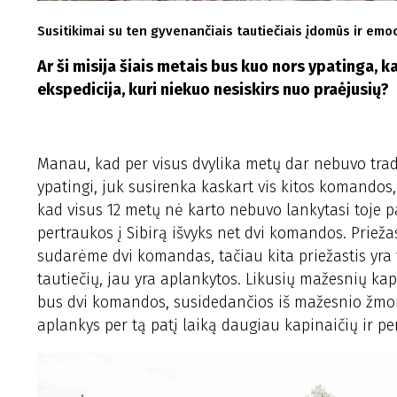
Susitikimai su ten gyvenančiais tautiečiais įdomūs ir emoc
Ar ši misija šiais metais bus kuo nors ypatinga, k
ekspedicija, kuri niekuo nesiskirs nuo praėjusių?
Manau, kad per visus dvylika metų dar nebuvo tradic
ypatingi, juk susirenka kaskart vis kitos komandos, 
kad visus 12 metų nė karto nebuvo lankytasi toje pa
pertraukos į Sibirą išvyks net dvi komandos. Prieža
sudarėme dvi komandas, tačiau kita priežastis yra
tautiečių, jau yra aplankytos. Likusių mažesnių k
bus dvi komandos, susidedančios iš mažesnio žmon
aplankys per tą patį laiką daugiau kapinaičių ir p