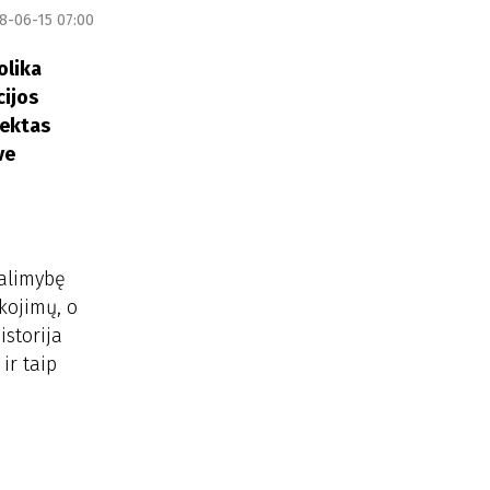
8-06-15 07:00
olika
cijos
jektas
ve
galimybę
akojimų, o
istorija
ir taip