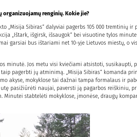
ų organizuojamų renginių. Kokie jie?
kto „Misija Sibiras“ dalyviai pagerbs 105 000 tremtinių ir 
ija „Ištark, išgirsk, išsaugok“ bei visuotine tylos minute
kimai garsiai bus ištariami net 10-yje Lietuvos miestų, o v
los minutė. Jos metu visi kviečiami atsistoti, susikaupti, p
, ir taip pagerbti jų atminimą. „Misija Sibiras“ komanda pr
imo akyse, mokyklose tai dažnai tampa formalaus ir pa
utę pasižiūrėti naujai, paversti ją pagarbos reiškiniu, pr
am. Minutei stabtelėti mokyklose, įmonėse, draugų kompan