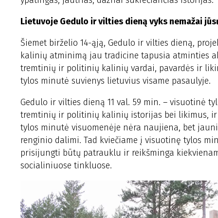
ypatingas, jautrias, dažnai sukrečiančias istorijas.
Lietuvoje Gedulo ir vilties dieną vyks nemažai jūs
Šiemet birželio 14-ąją, Gedulo ir vilties dieną, proje
kalinių atminimą jau tradicine tapusia atminties akc
tremtinių ir politinių kalinių vardai, pavardės ir li
tylos minutė suvienys lietuvius visame pasaulyje.
Gedulo ir vilties dieną 11 val. 59 min. – visuotinė ty
tremtinių ir politinių kalinių istorijas bei likimus
tylos minutė visuomenėje nėra naujiena, bet jaun
renginio dalimi. Tad kviečiame į visuotinę tylos min
prisijungti būtų patrauklu ir reikšminga kiekvien
socialiniuose tinkluose.