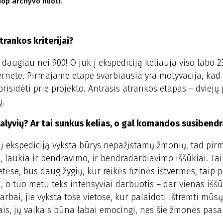
iop archyvo nuotr.
trankos kriterijai?
o daugiau nei 900! O juk į ekspediciją keliauja viso labo 
nternete. Pirmajame etape svarbiausia yra motyvacija, ka
prisidėti prie projekto. Antrasis atrankos etapas – dviejų
ų.
alyvių? Ar tai sunkus kelias, o gal komandos susibend
 į ekspediciją vyksta būrys nepažįstamų žmonių, tad pirm
laukia ir bendravimo, ir bendradarbiavimo iššūkiai. Tai
tėse, bus daug žygių, kur reikės fizinės ištvermės, taip 
, o tuo metu teks intensyviai darbuotis – dar vienas iššū
arbai, jie vyksta tose vietose, kur palaidoti ištremti mūsų
iais, jų vaikais būna labai emocingi, nes šie žmonės pas