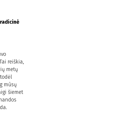
tradicinė
uvo
ai reiškia,
rių metų
 todėl
aug mūsų
igi šiemet
omandos
da.