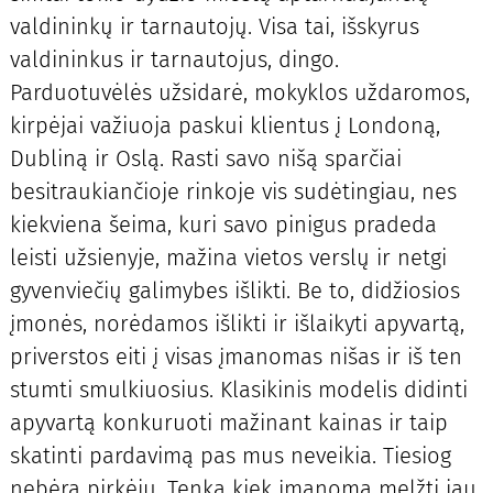
valdininkų ir tarnautojų. Visa tai, išskyrus
valdininkus ir tarnautojus, dingo.
Parduotuvėlės užsidarė, mokyklos uždaromos,
kirpėjai važiuoja paskui klientus į Londoną,
Dubliną ir Oslą. Rasti savo nišą sparčiai
besitraukiančioje rinkoje vis sudėtingiau, nes
kiekviena šeima, kuri savo pinigus pradeda
leisti užsienyje, mažina vietos verslų ir netgi
gyvenviečių galimybes išlikti. Be to, didžiosios
įmonės, norėdamos išlikti ir išlaikyti apyvartą,
priverstos eiti į visas įmanomas nišas ir iš ten
stumti smulkiuosius. Klasikinis modelis didinti
apyvartą konkuruoti mažinant kainas ir taip
skatinti pardavimą pas mus neveikia. Tiesiog
nebėra pirkėjų. Tenka kiek įmanoma melžti jau