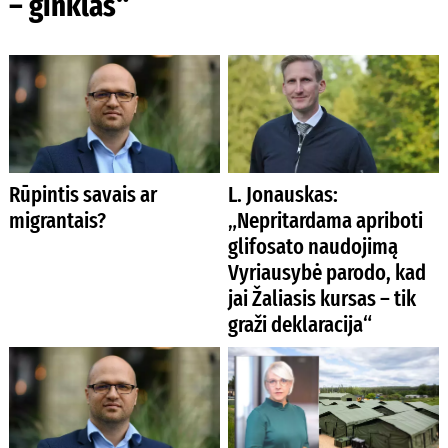
– ginklas“
Rūpintis savais ar
L. Jonauskas:
migrantais?
„Nepritardama apriboti
glifosato naudojimą
Vyriausybė parodo, kad
jai Žaliasis kursas – tik
graži deklaracija“