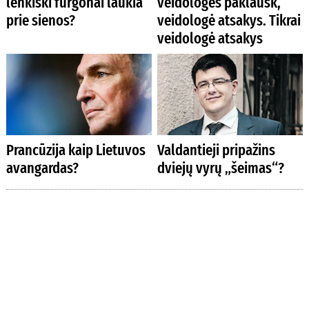
lenkiški furgonai laukia
veidologės paklausk,
prie sienos?
veidologė atsakys. Tikrai
veidologė atsakys
Prancūzija kaip Lietuvos
Valdantieji pripažins
avangardas?
dviejų vyrų „šeimas“?