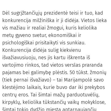
Dėl sugrįžtančiųjų prezidentė teisi ir tuo, kad
konkurencija milžiniška ir ji didėja. Vietos lieka
vis mažiau ir realiai žmogui, kuris keliolika
metų gyveno svetur, ekonomiškai ir
psichologiškai prisitaikyti vis sunkiau.
Konkurencija didėja sulig kiekvienu
išvažiavusiuoju, nes jis kartu iškrenta iš
vartojimo rinkos, tad vietos verslas praranda
pajamas bei galimybę plėstis. 50 tūkst. žmonių
(tiek pernai išvažiavo) – tai Marijampolė savo
klestėjimo laikais, kurie buvo dar iki prekybos
centrų eros. Tai šimtai mažų parduotuvėlių,
kirpyklų, keliolika tūkstančių vaikų mokyklose,
šimtai tokio dydžio miestą aptarnaujančių