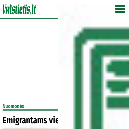
Nuomonės
Emigrantams vietos tėvynėje neliko