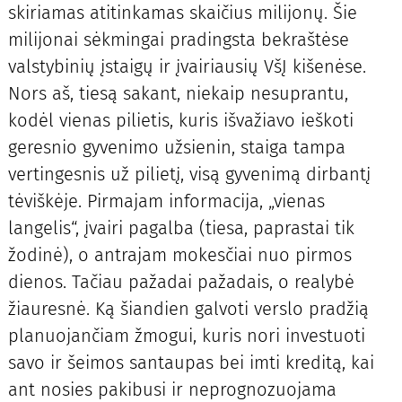
skiriamas atitinkamas skaičius milijonų. Šie
milijonai sėkmingai pradingsta bekraštėse
valstybinių įstaigų ir įvairiausių VšĮ kišenėse.
Nors aš, tiesą sakant, niekaip nesuprantu,
kodėl vienas pilietis, kuris išvažiavo ieškoti
geresnio gyvenimo užsienin, staiga tampa
vertingesnis už pilietį, visą gyvenimą dirbantį
tėviškėje. Pirmajam informacija, „vienas
langelis“, įvairi pagalba (tiesa, paprastai tik
žodinė), o antrajam mokesčiai nuo pirmos
dienos. Tačiau pažadai pažadais, o realybė
žiauresnė. Ką šiandien galvoti verslo pradžią
planuojančiam žmogui, kuris nori investuoti
savo ir šeimos santaupas bei imti kreditą, kai
ant nosies pakibusi ir neprognozuojama