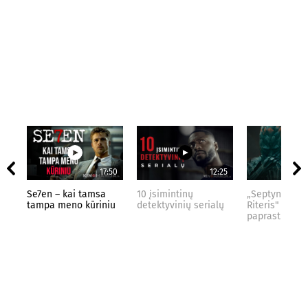
17:50
12:25
Se7en – kai tamsa
10 įsimintinų
„Septynių Kar
tampa meno kūriniu
detektyvinių serialų
Riteris" – kai
paprastumas 