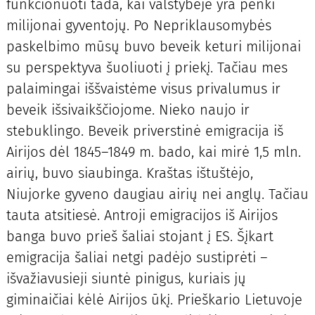
funkcionuoti tada, kai valstybėje yra penki
milijonai gyventojų. Po Nepriklausomybės
paskelbimo mūsų buvo beveik keturi milijonai
su perspektyva šuoliuoti į priekį. Tačiau mes
palaimingai iššvaistėme visus privalumus ir
beveik išsivaikščiojome. Nieko naujo ir
stebuklingo. Beveik priverstinė emigracija iš
Airijos dėl 1845–1849 m. bado, kai mirė 1,5 mln.
airių, buvo siaubinga. Kraštas ištuštėjo,
Niujorke gyveno daugiau airių nei anglų. Tačiau
tauta atsitiesė. Antroji emigracijos iš Airijos
banga buvo prieš šaliai stojant į ES. Šįkart
emigracija šaliai netgi padėjo sustiprėti –
išvažiavusieji siuntė pinigus, kuriais jų
giminaičiai kėlė Airijos ūkį. Prieškario Lietuvoje