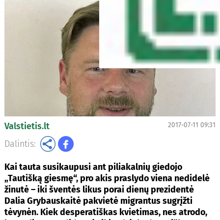
Valstietis.lt
2017-07-11 09:31
Dalintis:
Kai tauta susikaupusi ant piliakalnių giedojo
„Tautišką giesmę“, pro akis praslydo viena nedidelė
žinutė – iki šventės likus porai dienų prezidentė
Dalia Grybauskaitė pakvietė migrantus sugrįžti
tėvynėn. Kiek desperatiškas kvietimas, nes atrodo,