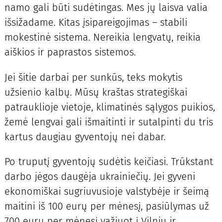
namo gali būti sudėtingas. Mes jų laisva valia
išsižadame. Kitas įsipareigojimas – stabili
mokestinė sistema. Nereikia lengvatų, reikia
aiškios ir paprastos sistemos.
Jei šitie darbai per sunkūs, teks mokytis
užsienio kalbų. Mūsų kraštas strategiškai
patrauklioje vietoje, klimatinės sąlygos puikios,
žemė lengvai gali išmaitinti ir sutalpinti du tris
kartus daugiau gyventojų nei dabar.
Po truputį gyventojų sudėtis keičiasi. Trūkstant
darbo jėgos daugėja ukrainiečių. Jei gyveni
ekonomiškai sugriuvusioje valstybėje ir šeimą
maitini iš 100 eurų per mėnesį, pasiūlymas už
700 eurų per mėnesį važiuot į Vilnių ir