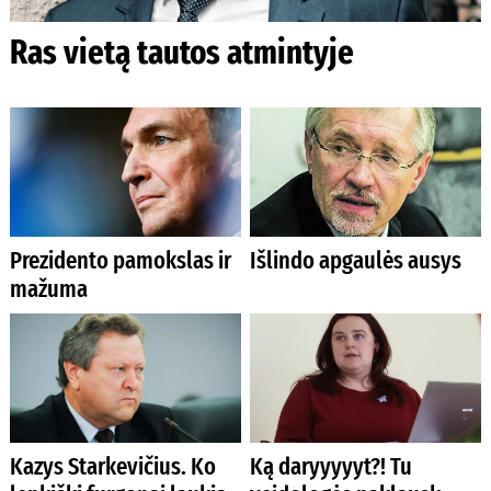
Ras vietą tautos atmintyje
Prezidento pamokslas ir
Išlindo apgaulės ausys
mažuma
Kazys Starkevičius. Ko
Ką daryyyyyt?! Tu