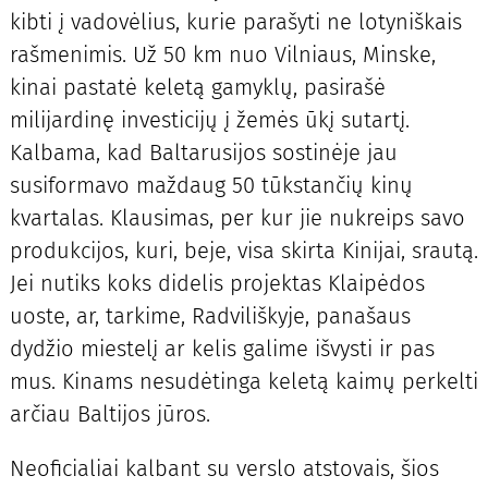
kibti į vadovėlius, kurie parašyti ne lotyniškais
rašmenimis. Už 50 km nuo Vilniaus, Minske,
kinai pastatė keletą gamyklų, pasirašė
milijardinę investicijų į žemės ūkį sutartį.
Kalbama, kad Baltarusijos sostinėje jau
susiformavo maždaug 50 tūkstančių kinų
kvartalas. Klausimas, per kur jie nukreips savo
produkcijos, kuri, beje, visa skirta Kinijai, srautą.
Jei nutiks koks didelis projektas Klaipėdos
uoste, ar, tarkime, Radviliškyje, panašaus
dydžio miestelį ar kelis galime išvysti ir pas
mus. Kinams nesudėtinga keletą kaimų perkelti
arčiau Baltijos jūros.
Neoficialiai kalbant su verslo atstovais, šios