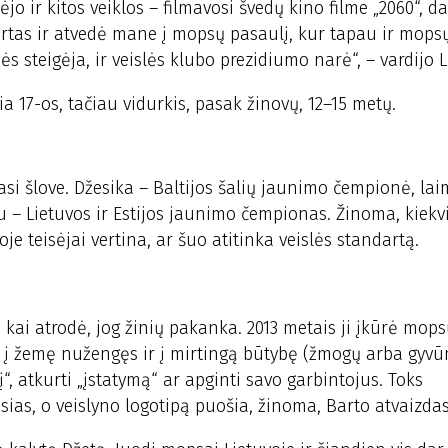
o ir kitos veiklos – filmavosi švedų kino filme „2060“, d
Bartas ir atvedė mane į mopsų pasaulį, kur tapau ir mops
s steigėja, ir veislės klubo prezidiumo narė“, – vardijo L
 17-os, tačiau vidurkis, pasak žinovų, 12–15 metų.
si šlove. Džesika – Baltijos šalių jaunimo čempionė, lai
anu – Lietuvos ir Estijos jaunimo čempionas. Žinoma, kiek
je teisėjai vertina, ar šuo atitinka veislės standartą.
, kai atrodė, jog žinių pakanka. 2013 metais ji įkūrė mops
ia į žemę nužengęs ir į mirtingą būtybę (žmogų arba gyvū
lį“, atkurti „įstatymą“ ar apginti savo garbintojus. Toks
ias, o veislyno logotipą puošia, žinoma, Barto atvaizdas