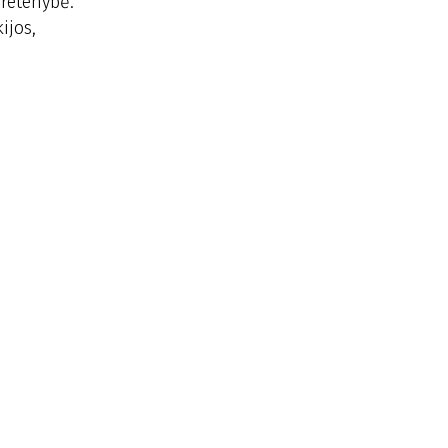
 retenybė.
ijos,