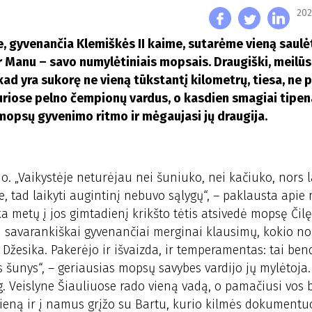
202
e, gyvenančia Klemiškės II kaime, sutarėme vieną saulė
ir Manu – savo numylėtiniais mopsais. Draugiški, meilūs
 kad yra sukorę ne vieną tūkstantį kilometrų, tiesa, ne 
kuriose pelno čempionų vardus, o kasdien smagiai tipen
e mopsų gyvenimo ritmo ir mėgaujasi jų draugija.
do. „Vaikystėje neturėjau nei šuniuko, nei kačiuko, nors 
tad laikyti augintinį nebuvo sąlygų“, – paklausta apie 
metų į jos gimtadienį krikšto tėtis atsivedė mopsę Čilę.
d savarankiškai gyvenančiai merginai klausimų, kokio no
Džesika. Pakerėjo ir išvaizda, ir temperamentas: tai ben
 šunys“, – geriausias mopsų savybes vardijo jų mylėtoja.
. Veislyne Šiauliuose rado vieną vadą, o pamačiusi vos 
 vieną ir į namus grįžo su Bartu, kurio kilmės dokumentu