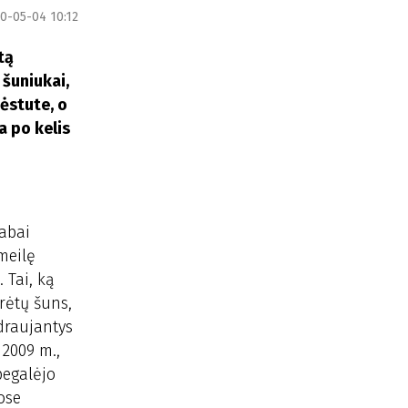
0-05-04 10:12
tą
 šuniukai,
pėstute, o
a po kelis
labai
meilę
 Tai, ką
rėtų šuns,
draujantys
 2009 m.,
begalėjo
ose