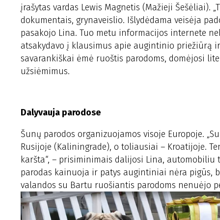
įrašytas vardas Lewis Magnetis (Mažieji Šešėliai). 
dokumentais, grynaveislio. Išlydėdama veisėja pad
pasakojo Lina. Tuo metu informacijos internete neb
atsakydavo į klausimus apie augintinio priežiūrą i
savarankiškai ėmė ruoštis parodoms, domėjosi liter
užsiėmimus.
Dalyvauja parodose
Šunų parodos organizuojamos visoje Europoje. „Su Ba
Rusijoje (Kaliningrade), o toliausiai – Kroatijoje. 
karšta“, – prisiminimais dalijosi Lina, automobiliu 
parodas kainuoja ir patys augintiniai nėra pigūs, b
valandos su Bartu ruošiantis parodoms nenuėjo pe