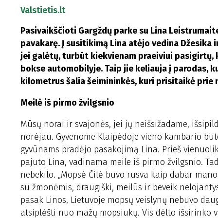
Valstietis.lt
Pasivaikščioti Gargždų parke su Lina Leistrumait
pavakarę. Į susitikimą Lina atėjo vedina Džesika 
jei galėtų, turbūt kiekvienam praeiviui pasigirtų,
bokse automobilyje. Taip jie keliauja į parodas, 
kilometrus šalia šeimininkės, kuri prisitaikė pri
Meilė iš pirmo žvilgsnio
Mūsų norai ir svajonės, jei jų neišsižadame, išsipil
norėjau. Gyvenome Klaipėdoje vieno kambario bute, 
gyvūnams pradėjo pasakojimą Lina. Prieš vienuolika 
pajuto Lina, vadinama meile iš pirmo žvilgsnio. Ta
nebekilo. „Mopsė Čilė buvo rusva kaip dabar mano 
su žmonėmis, draugiški, meilūs ir beveik nelojantys
pasak Linos, Lietuvoje mopsų veislynų nebuvo daug
atsiplėšti nuo mažų mopsiukų. Vis dėlto išsirinko