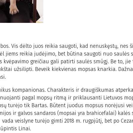
os. Vis dėlto juos reikia saugoti, kad nenuskęstų, nes š
dėl jiems reikia judėjimo, bet būtina saugoti nuo saulės 
kvėpavimo greičiau gali patirti saulės smūgį. Be to, jie 
štai užsilipti. Beveik kiekvienas mopsas knarkia. Dažna
si.
uikus kompanionas. Charakteris ir draugiškumas atperka
lanuojanti pagal mopsų ritmą ir priklausanti Lietuvos mo
opsų turėjo tik Bartas. Būtent juodus mopsus norėjusi vei
mijos ir galvos sandaros (mopsai yra brahicefalai) kalės 
 vada veislyne turėjo gimti 2018 m. rugpjūtį, bet po Ceza
pintis Linai.