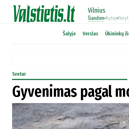
Vilnius
Šiandien
•
Rytoj
•
Poryt
Šalyje
Verslas
Ūkininkų ži
Svetur
Gyvenimas pagal m