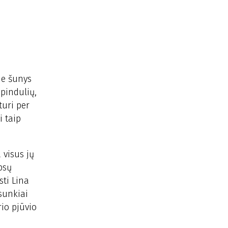
ie šunys
spindulių,
turi per
i taip
 visus jų
psų
sti Lina
sunkiai
rio pjūvio