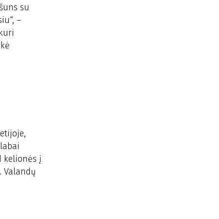
 šuns su
iu“, –
kuri
nkė
tijoje,
 labai
d kelionės į
a. Valandų