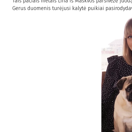
Tais pačiais metais Lina iš Maskvos parsivežė juodą
Gerus duomenis turėjusi kalytė puikiai pasirodydavo 