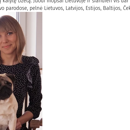
 kalytę Džetą. Juodi mopsai Lietuvoje ir šiandien vis dar
parodose, pelnė Lietuvos, Latvijos, Estijos, Baltijos, Ček