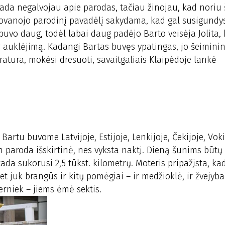
„Tada negalvojau apie parodas, tačiau žinojau, kad noriu
ovanojo parodinį pavadėlį sakydama, kad gal susigundys
uvo daug, todėl labai daug padėjo Barto veisėja Jolita, 
r auklėjimą. Kadangi Bartas buvęs ypatingas, jo šeimini
atūra, mokėsi dresuoti, savaitgaliais Klaipėdoje lankė
rtu buvome Latvijoje, Estijoje, Lenkijoje, Čekijoje, Vokie
Ten paroda išskirtinė, nes vyksta naktį. Dieną šunims būtų
tada sukorusi 2,5 tūkst. kilometrų. Moteris pripažįsta, ka
et juk brangūs ir kitų pomėgiai – ir medžioklė, ir žvejyb
rniek – jiems ėmė sektis.