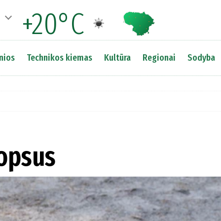
+20°C
nios
Technikos kiemas
Kultūra
Regionai
Sodyba
opsus