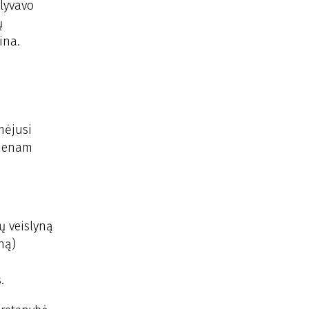
alyvavo
ų
ina.
mėjusi
vienam
ų veislyną
ną)
.