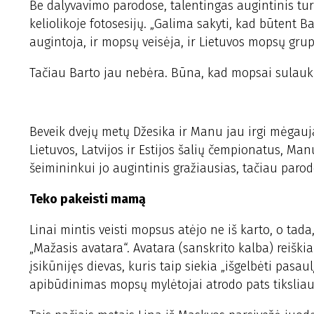
Be dalyvavimo parodose, talentingas augintinis turėj
keliolikoje fotosesijų. „Galima sakyti, kad būtent 
augintoja, ir mopsų veisėja, ir Lietuvos mopsų grupė
Tačiau Barto jau nebėra. Būna, kad mopsai sulaukia
Beveik dvejų metų Džesika ir Manu jau irgi mėgauja
Lietuvos, Latvijos ir Estijos šalių čempionatus, M
šeimininkui jo augintinis gražiausias, tačiau parodo
Teko pakeisti mamą
Linai mintis veisti mopsus atėjo ne iš karto, o tada
„Mažasis avatara“. Avatara (sanskrito kalba) reišk
įsikūnijęs dievas, kuris taip siekia „išgelbėti pasau
apibūdinimas mopsų mylėtojai atrodo pats tiksliaus