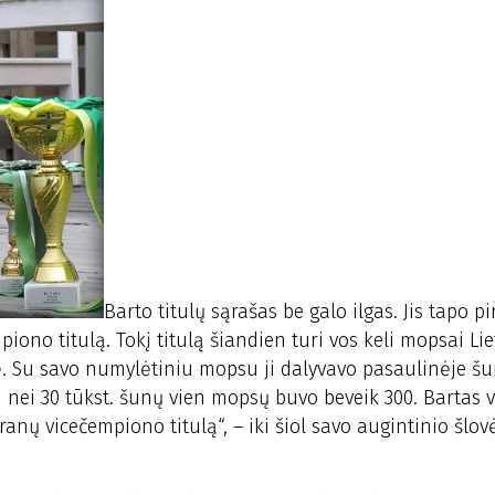
Barto titulų sąrašas be galo ilgas. Jis tapo 
iono titulą. Tokį titulą šiandien turi vos keli mopsai Lie
nė. Su savo numylėtiniu mopsu ji dalyvavo pasaulinėje š
u nei 30 tūkst. šunų vien mopsų buvo beveik 300. Bartas 
ranų vicečempiono titulą“, – iki šiol savo augintinio šlov