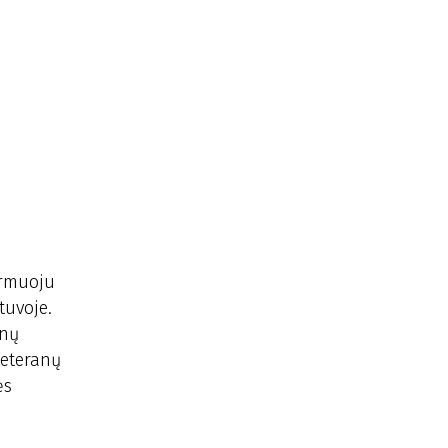
pirmuoju
tuvoje.
unų
veteranų
ės