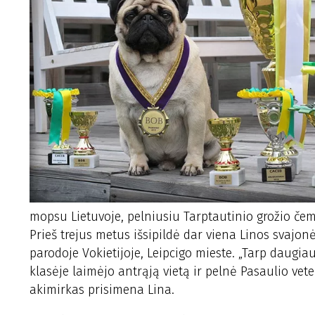
mopsu Lietuvoje, pelniusiu Tarptautinio grožio čemp
Prieš trejus metus išsipildė dar viena Linos svajo
parodoje Vokietijoje, Leipcigo mieste. „Tarp daugia
klasėje laimėjo antrąją vietą ir pelnė Pasaulio vete
akimirkas prisimena Lina.