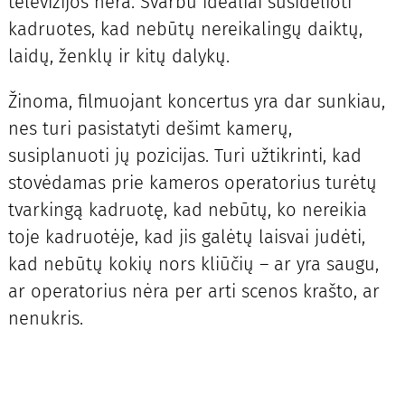
televizijos nėra. Svarbu idealiai susidėlioti
kadruotes, kad nebūtų nereikalingų daiktų,
laidų, ženklų ir kitų dalykų.
Žinoma, filmuojant koncertus yra dar sunkiau,
nes turi pasistatyti dešimt kamerų,
susiplanuoti jų pozicijas. Turi užtikrinti, kad
stovėdamas prie kameros operatorius turėtų
tvarkingą kadruotę, kad nebūtų, ko nereikia
toje kadruotėje, kad jis galėtų laisvai judėti,
kad nebūtų kokių nors kliūčių – ar yra saugu,
ar operatorius nėra per arti scenos krašto, ar
nenukris.