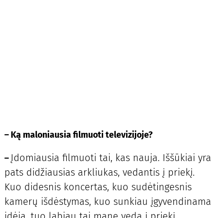
–
Ką maloniausia filmuoti televizijoje?
Įdomiausia filmuoti tai, kas nauja. Iššūkiai yra
–
pats didžiausias arkliukas, vedantis į priekį.
Kuo didesnis koncertas, kuo sudėtingesnis
kamerų išdėstymas, kuo sunkiau įgyvendinama
idėja, tuo labiau tai mane veda į priekį.