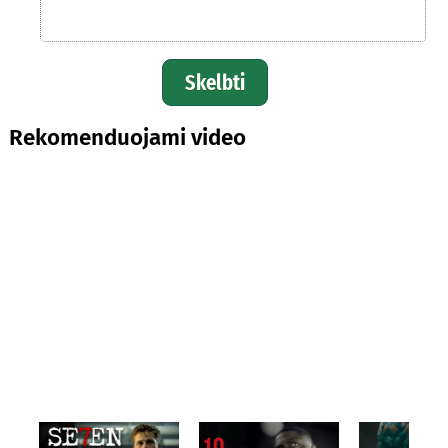
Skelbti
Rekomenduojami video