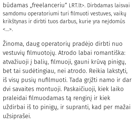
būdamas „freelanceriu“
LRT.lt>. Dirbdamas laisvai
samdomu operatoriumi turi filmuoti vestuves, vaikų
krikštynas ir dirbti tuos darbus, kurie yra neįdomūs
<...>.
Žinoma, daug operatorių pradėjo dirbti nuo
vestuvių filmuotojų. Atrodo labai romantiška:
atvažiuoji į balių, filmuoji, gauni krūvą pinigų,
bet tai sudėtingiau, nei atrodo. Reikia lakstyti,
iš visų pusių nufilmuoti. Tada grįžti namo ir dar
dvi savaites montuoji. Paskaičiuoji, kiek laiko
praleidai filmuodamas tą renginį ir kiek
uždirbai iš to pinigų, ir supranti, kad per mažai
užsiprašei.