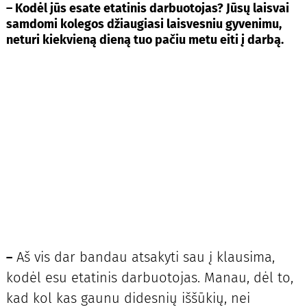
–
Kodėl jūs esate etatinis darbuotojas? Jūsų laisvai
samdomi kolegos džiaugiasi laisvesniu gyvenimu,
neturi kiekvieną dieną tuo pačiu metu eiti į darbą.
Aš vis dar bandau atsakyti sau į klausima,
–
kodėl esu etatinis darbuotojas. Manau, dėl to,
kad kol kas gaunu didesnių iššūkių, nei