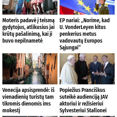
Moteris padavė į teismą
EP nariai: „Norime, kad
gydytojus, atlikusius jai
U. VonderLeyen kitus
krūtų pašalinimą, kai ji
penkerius metus
buvo nepilnametė
vadovautų Europos
Sąjungai“
Venecija apsisprendė: iš
Popiežius Pranciškus
vienadienių turistų tam
suteikė audienciją JAV
tikromis dienomis ims
aktoriui ir režisieriui
mokestį
Sylvesteriui Stallonei