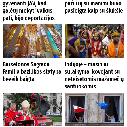
gyvenanti JAV, kad
pažiūrų su manimi buvo
galėtų mokyti vaikus
pasielgta kaip su šiukšle
pati, bijo deportacijos
Barselonos Sagrada
Indijoje – masiniai
Familia bazilikos statyba
sulaikymai kovojant su
beveik baigta
neteisėtomis mažamečių
santuokomis