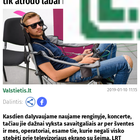
tik atrodo labai romantiškas
Valstietis.lt
2019-01-10 11:15
Dalintis:
Kasdien dalyvaujame naujame renginyje, koncerte,
tačiau jie dažnai vyksta savaitgaliais ar per šventes
ir mes, operatoriai, esame tie, kurie negali visko
stebėti prie televizoriaus ekrano su šeima, LRT