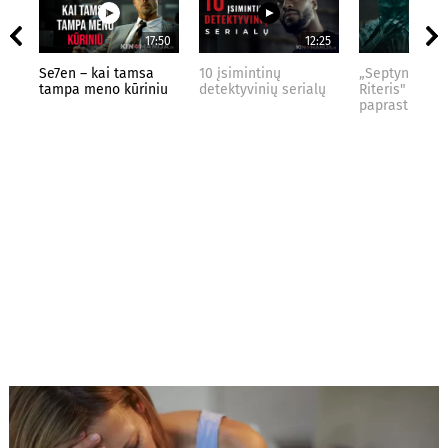
17:50
12:25
Se7en – kai tamsa
10 įsimintinų
„Septynių Kar
tampa meno kūriniu
detektyvinių serialų
Riteris" – kai
paprastumas 