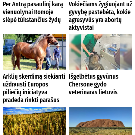
Per Antrą pasaulinį karą
Vokiečiams žygiuojant už
vienuolynai Romoje
gyvybę pastebėta, kokie
slėpė tūkstančius žydų
agresyvūs yra abortų
aktyvistai
Arklių skerdimą siekianti
Išgelbėtus gyvūnus
uždrausti Europos
Chersone gydo
piliečių iniciatyva
veterinaras lietuvis
pradeda rinkti parašus