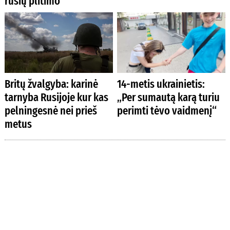
rūšių plitimo
Britų žvalgyba: karinė
14-metis ukrainietis:
tarnyba Rusijoje kur kas
„Per sumautą karą turiu
pelningesnė nei prieš
perimti tėvo vaidmenį“
metus