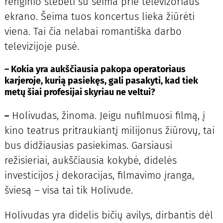
renginio stebėti su šeima prie televizoriaus
ekrano. Šeima tuos koncertus lieka žiūrėti
viena. Tai čia nelabai romantiška darbo
televizijoje pusė.
–
Kokia yra aukščiausia pakopa operatoriaus
karjeroje, kurią pasiekęs, gali pasakyti, kad tiek
metų šiai profesijai skyriau ne veltui?
Holivudas, žinoma. Jeigu nufilmuosi filmą, į
–
kino teatrus pritraukiantį milijonus žiūrovų, tai
bus didžiausias pasiekimas. Garsiausi
režisieriai, aukščiausia kokybė, didelės
investicijos į dekoracijas, filmavimo įranga,
šviesą – visa tai tik Holivude.
Holivudas yra didelis bičių avilys, dirbantis dėl