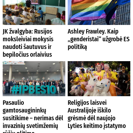
JK žvalgyba: Rusijos
Ashley Frawley. Kaip
moksleiviai mokysis
„genderistai“ užgrobė ES
naudoti šautuvus ir
politiką
bepiločius orlaivius
Pasaulio
Religijos laisvei
gamtosaugininkų
Australijoje iškilo
susitikime – nerimas dėl
grėsmė dėl naujojo
invazinių svetimžemių
Lyties keitimo įstatymo