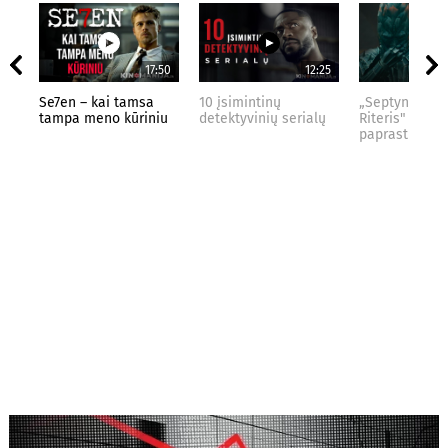
17:50
12:25
Se7en – kai tamsa
10 įsimintinų
„Septynių Kar
tampa meno kūriniu
detektyvinių serialų
Riteris" – kai
paprastumas 