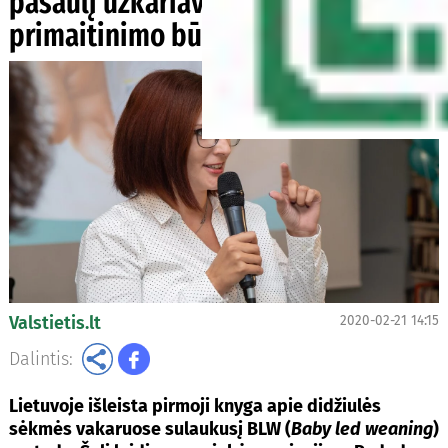
pasaulį užkariavusį kūdikių
primaitinimo būdą
Valstietis.lt
2020-02-21 14:15
Dalintis:
Lietuvoje išleista pirmoji knyga apie didžiulės
sėkmės vakaruose sulaukusį BLW (
Baby led weaning
)