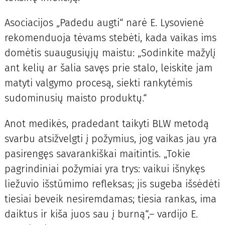
Asociacijos „Padedu augti“ narė E. Lysovienė
rekomenduoja tėvams stebėti, kada vaikas ims
domėtis suaugusiųjų maistu: „Sodinkite mažylį
ant kelių ar šalia savęs prie stalo, leiskite jam
matyti valgymo procesą, siekti rankytėmis
sudominusių maisto produktų.“
Anot medikės, pradedant taikyti BLW metodą
svarbu atsižvelgti į požymius, jog vaikas jau yra
pasirengęs savarankiškai maitintis. „Tokie
pagrindiniai požymiai yra trys: vaikui išnykęs
liežuvio išstūmimo refleksas; jis sugeba išsėdėti
tiesiai beveik nesiremdamas; tiesia rankas, ima
daiktus ir kiša juos sau į burną“,– vardijo E.