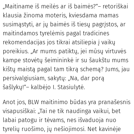
„Maitiname iš meilės ar iš baimės?“– retoriškai
klausia žinoma moteris, kviesdama mamas
susimąstyti, ar jų baimės iš tiesų pagrįstos, ar
maitindamos tyrelėmis pagal tradicines
rekomendacijas jos tikrai atsiliepia į vaikų
poreikius. „Ar mums patiktų, jei mūsų virtuvės
kampe stovėtų šeimininkė ir su šaukštu mums
kištų maistą pagal tam tikrą schemą? Jums, jau
persivalgiusiam, sakytų: „Na, dar porą
šašlykų!”– kalbėjo I. Stasiulytė.
Anot jos, BLW maitinimo būdas yra pranašesnis
visapusiškai: „Tai ne tik naudinga vaikui, bet
labai patogu ir tėvams, nes išvaduoja nuo
tyrelių ruošimo, jų nešiojimosi. Net kavinėje