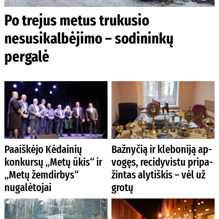
Po trejus metus trukusio
nesusikalbėjimo – sodininkų
pergalė
Paaiškėjo Kėdainių
Baž­ny­čią ir kle­bo­ni­ją ap­
konkursų „Metų ūkis“ ir
vo­gęs, re­ci­dy­vis­tu pri­pa­
„Metų žemdirbys“
žin­tas aly­tiš­kis – vėl už
nugalėtojai
gro­tų