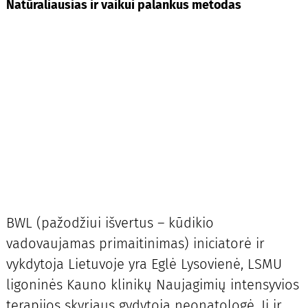
Natūraliausias ir vaikui palankus metodas
BWL (pažodžiui išvertus – kūdikio
vadovaujamas primaitinimas) iniciatorė ir
vykdytoja Lietuvoje yra Eglė Lysovienė, LSMU
ligoninės Kauno klinikų Naujagimių intensyvios
terapijos skyriaus gydytoja neonatologė. Ji ir