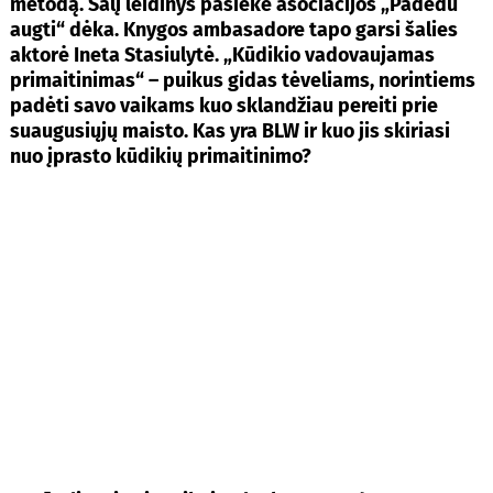
metodą. Šalį leidinys pasiekė asociacijos „Padedu
augti“ dėka. Knygos ambasadore tapo garsi šalies
aktorė Ineta Stasiulytė. „Kūdikio vadovaujamas
primaitinimas“ – puikus gidas tėveliams, norintiems
padėti savo vaikams kuo sklandžiau pereiti prie
suaugusiųjų maisto. Kas yra BLW ir kuo jis skiriasi
nuo įprasto kūdikių primaitinimo?