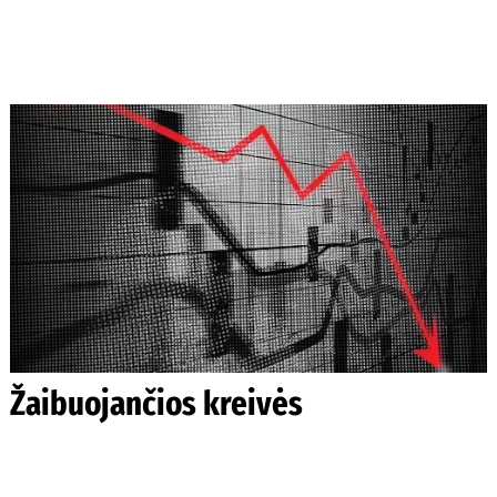
Žaibuojančios kreivės