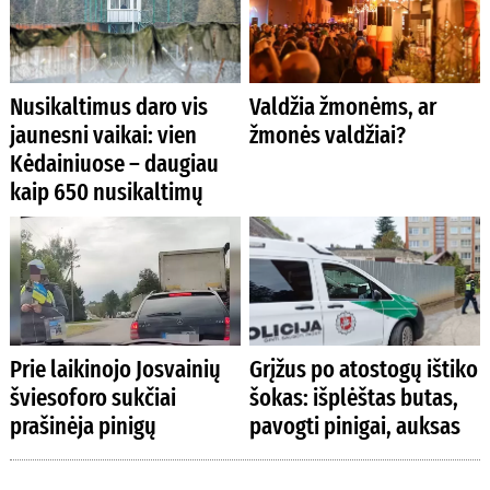
Nusikaltimus daro vis
Valdžia žmonėms, ar
jaunesni vaikai: vien
žmonės valdžiai?
Kėdainiuose – daugiau
kaip 650 nusikaltimų
Prie laikinojo Josvainių
Grįžus po atostogų ištiko
šviesoforo sukčiai
šokas: išplėštas butas,
prašinėja pinigų
pavogti pinigai, auksas