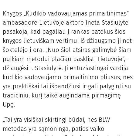
Knygos „Kūdikio vadovaujamas primaitinimas“
ambasadorė Lietuvoje aktorė Ineta Stasiulytė
pasakoja, kad pagaliau į rankas patekus šios
knygos lietuviškam vertimui iš džiaugsmo ji net
šoktelėjo į orą. „Nuo šiol atsiras galimybė šiam
puikiam metodui plačiau pasklisti Lietuvoje“,–
džiaugėsi I. Stasiulytė. Ji entuziastingai vardija
kūdikio vadovaujamo primaitinimo pliusus, nes
yra praktiškai tai išbandžiusi ir gali palyginti su
tradiciniu, kurį taikė augindama pirmagimę
Upę.
„Tai yra visiškai skirtingi būdai, nes BLW
metodas yra sąmoninga, paties vaiko