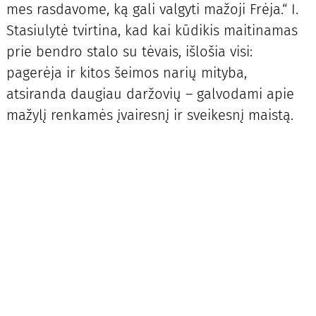
mes rasdavome, ką gali valgyti mažoji Frėja.“ I.
Stasiulytė tvirtina, kad kai kūdikis maitinamas
prie bendro stalo su tėvais, išlošia visi:
pagerėja ir kitos šeimos narių mityba,
atsiranda daugiau daržovių – galvodami apie
mažylį renkamės įvairesnį ir sveikesnį maistą.