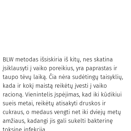
BLW metodas išsiskiria iš kitų, nes skatina
įsiklausyti į vaiko poreikius, yra paprastas ir
taupo tėvų laiką. Čia nėra sudėtingų taisyklių,
kada ir kokį maistą reikėtų įvesti į vaiko
racioną. Vienintelis įspėjimas, kad iki kūdikiui
sueis metai, reikėtų atisakyti druskos ir
cukraus, o medaus vengti net iki dviejų metų
amžiaus, kadangi jis gali sukelti bakterinę
toksinę infekciją.