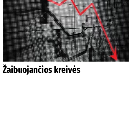
Žaibuojančios kreivės