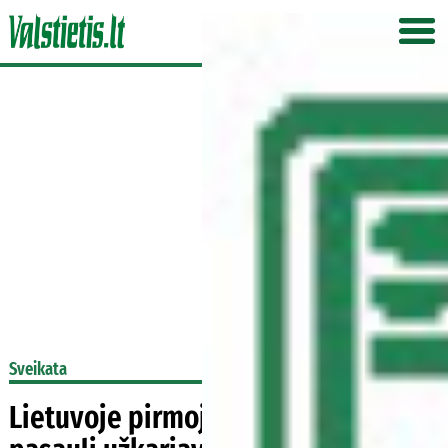
Sveikata
Lietuvoje pirmoji knyga apie BLW –