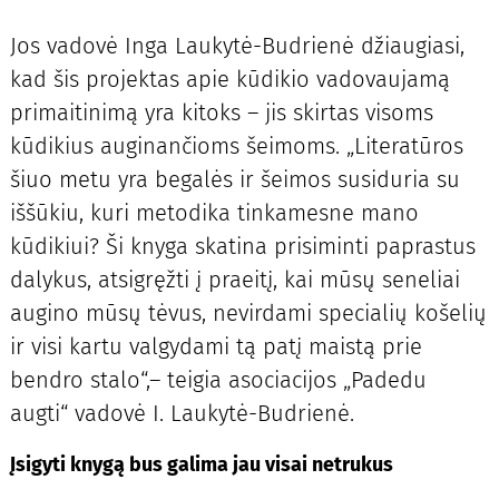
Jos vadovė Inga Laukytė-Budrienė džiaugiasi,
kad šis projektas apie kūdikio vadovaujamą
primaitinimą yra kitoks – jis skirtas visoms
kūdikius auginančioms šeimoms. „Literatūros
šiuo metu yra begalės ir šeimos susiduria su
iššūkiu, kuri metodika tinkamesne mano
kūdikiui? Ši knyga skatina prisiminti paprastus
dalykus, atsigręžti į praeitį, kai mūsų seneliai
augino mūsų tėvus, nevirdami specialių košelių
ir visi kartu valgydami tą patį maistą prie
bendro stalo“,– teigia asociacijos „Padedu
augti“ vadovė I. Laukytė-Budrienė.
Įsigyti knygą bus galima jau visai netrukus