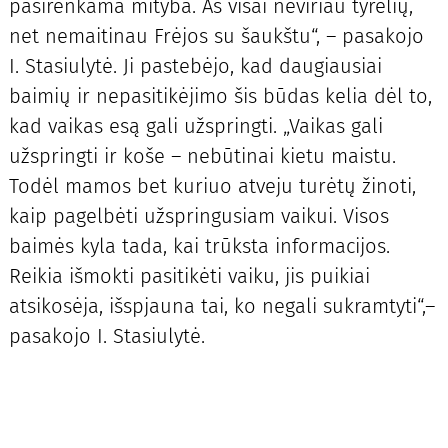
pasirenkama mityba. Aš visai neviriau tyrelių,
net nemaitinau Frėjos su šaukštu“, – pasakojo
I. Stasiulytė. Ji pastebėjo, kad daugiausiai
baimių ir nepasitikėjimo šis būdas kelia dėl to,
kad vaikas esą gali užspringti. „Vaikas gali
užspringti ir koše – nebūtinai kietu maistu.
Todėl mamos bet kuriuo atveju turėtų žinoti,
kaip pagelbėti užspringusiam vaikui. Visos
baimės kyla tada, kai trūksta informacijos.
Reikia išmokti pasitikėti vaiku, jis puikiai
atsikosėja, išspjauna tai, ko negali sukramtyti“,–
pasakojo I. Stasiulytė.