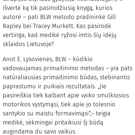
išvertė ką tik pasirodžiusią knygą, kurios
autorė – pati BLW metodo pradininkė Gill
Rapley bei Tracey Murkett. Kas pasirodė
vertinga, kad medikė ryžosi imtis šių idėjų
sklaidos Lietuvoje?
Anot E. Lysovienės, BLW – kūdikio
vadovaujamas primaitinimo metodas – yra pats
natūraliausias primaitinimo būdas, stebinantis
paprastumu ir puikiais rezultatais. „Jie
pasireiškia tiek kalbant apie vaiko smulkiosios
motorikos vystymąsi, tiek apie jo tolesnio
santykio su maistu formavimąsi“,– teigia
medikė, sėkmingai pritaikiusi šį būdą
augindama du savo vaikus.