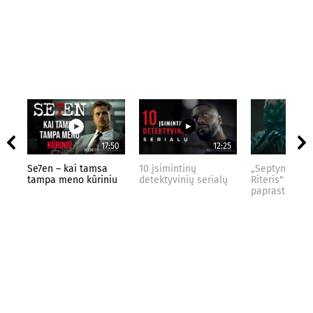
17:50
12:25
Se7en – kai tamsa
10 įsimintinų
„Septynių Kar
tampa meno kūriniu
detektyvinių serialų
Riteris" – kai
paprastumas 