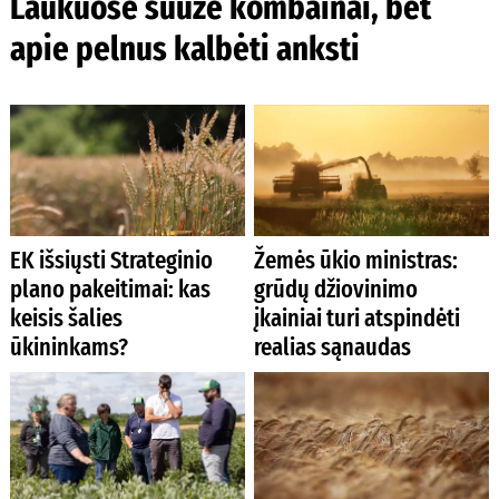
Laukuose suūžė kombainai, bet
apie pelnus kalbėti anksti
EK išsiųsti Strateginio
Žemės ūkio ministras:
plano pakeitimai: kas
grūdų džiovinimo
keisis šalies
įkainiai turi atspindėti
ūkininkams?
realias sąnaudas