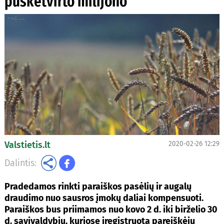
pusketvirto milijono
Valstietis.lt
2020-02-26 12:29
Dalintis:
Pradedamos rinkti paraiškos pasėlių ir augalų
draudimo nuo sausros įmokų daliai kompensuoti.
Paraiškos bus priimamos nuo kovo 2 d. iki birželio 30
d. savivaldybių, kuriose įregistruota pareiškėjų