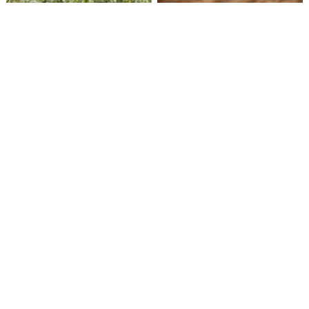
Mokslas vietoj spėlionių:
Šių metų derlių
tikslinamas pupų žalų
prognozuoja ne
vertinimas
prastesnį nei pernai
Naujas įstatymas pieno
„Juodi“ pesticidai ieško
gamintojams: apibrėžtos
kelių pas vartotojus
sutartys ir nesąžininga
praktika