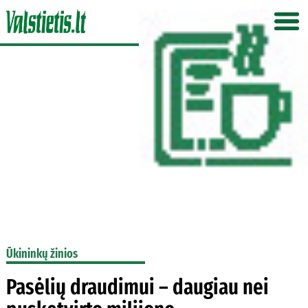
Ūkininkų žinios
Pasėlių draudimui – daugiau nei