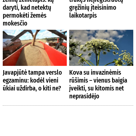
daryti, kad netektų
gręžinių įteisinimo
permokėti žemės
laikotarpis
mokesčio
Javapjūtė tampa verslo
Kova su invazinėmis
egzaminu: kodėl vieni
rūšimis – vienus baigia
ūkiai uždirba, o kiti ne?
įveikti, su kitomis net
neprasidėjo