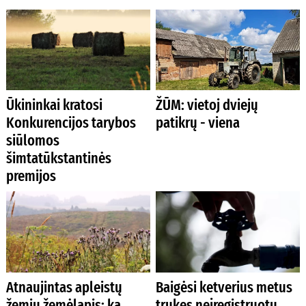
Ūkininkai kratosi
ŽŪM: vietoj dviejų
Konkurencijos tarybos
patikrų - viena
siūlomos
šimtatūkstantinės
premijos
Atnaujintas apleistų
Baigėsi ketverius metus
žemių žemėlapis: ką
trukęs neįregistruotų