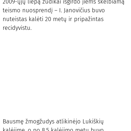
2009-ųjų liepą žudikai išgirdo jiems skelbiamą
teismo nuosprendį – I. Janovičius buvo
nuteistas kalėti 20 metų ir pripažintas
recidyvistu.
Bausmę žmogžudys atlikinėjo Lukiškių
kalėjime, o po 8,5 kalėjimo metų buvo