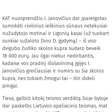
KAT nuosprendžiu I. Janovičius dar įpareigotas
sumokėti civilinius ieškinius sūnaus netekusiai
nužudytojo motinai ir Ligonių kasai (už tuokart
sunkiai sužaloto Dino D. gydymą) – iš viso
dvigubo žudiko skolos kupra sudaro beveik
18 000 eurų. Jau ilgai niekur nedirbantis,
kadaise vos pradinį išsilavinimą įgijęs I.
Janovičius greičiausiai ir numirs su šia skolos
kupra, nes tokiam žmogui tai – itin dideli
pinigai.
Tiesa, galbūt kitokį teismo verdiktą šioje byloje
dar paskelbs Lietuvos apeliacinis teismas, mat