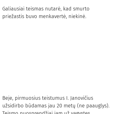
Galiausiai teismas nutarė, kad smurto
priežastis buvo menkavertė, niekinė.
Beje, pirmuosius teistumus I. Janovičius
užsidirbo būdamas jau 20 metų (ne paauglys).
Teismo nuosprendžiai jam už vagystes,