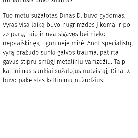
Tuo metu sužalotas Dinas D. buvo gydomas.
Vyras visą laiką buvo nugrimzdęs į komą ir po
23 parų, taip ir neatsigavęs bei nieko
nepaaiškinęs, ligoninėje mirė. Anot specialistų,
vyrą pražudė sunki galvos trauma, patirta
gavus stiprų smūgį metaliniu vamzdžiu. Taip
kaltinimas sunkiai sužalojus nuteistąjį Diną D.
buvo pakeistas kaltinimu nužudžius.