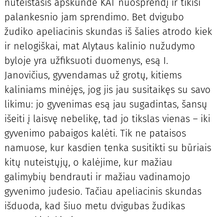
nuteistasis apskundė KAT nuosprendį ir tikisi
palankesnio jam sprendimo. Bet dvigubo
žudiko apeliacinis skundas iš šalies atrodo kiek
ir nelogiškai, mat Alytaus kalinio nužudymo
byloje yra užfiksuoti duomenys, esą I.
Janovičius, gyvendamas už grotų, kitiems
kaliniams minėjęs, jog jis jau susitaikęs su savo
likimu: jo gyvenimas esą jau sugadintas, šansų
išeiti į laisvę nebelikę, tad jo tikslas vienas – iki
gyvenimo pabaigos kalėti. Tik ne pataisos
namuose, kur kasdien tenka susitikti su būriais
kitų nuteistųjų, o kalėjime, kur mažiau
galimybių bendrauti ir mažiau vadinamojo
gyvenimo judesio. Tačiau apeliacinis skundas
išduoda, kad šiuo metu dvigubas žudikas