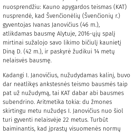
nuosprendžiu: Kauno apygardos teismas (KAT)
nusprendė, kad Švenčionėlių (Švenčionių r.)
gyventojas Ivanas Janovičius (46 m.),
atlikdamas bausmę Alytuje, 2016-ųjų spalį
mirtinai sužalojo savo likimo bičiulį kaunietį
Diną D. (42 m.), ir paskyrė žudikui 14 metų
nelaisvės bausmę.
Kadangi I. Janovičius, nužudydamas kalinį, buvo
dar neatlikęs ankstesnės teismo bausmės taip
pat už nužudymą, tai KAT dabar abi bausmes
subendrino. Aritmetika tokia: du žmones
skirtingu metu nužudęs I. Janovičius nuo šiol
turi gyventi nelaisvėje 22 metus. Turbūt
baiminantis, kad įprastų visuomenės normų