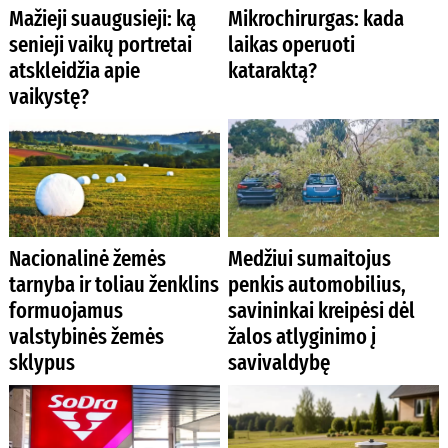
Mažieji suaugusieji: ką
Mikrochirurgas: kada
senieji vaikų portretai
laikas operuoti
atskleidžia apie
kataraktą?
vaikystę?
Nacionalinė žemės
Medžiui sumaitojus
tarnyba ir toliau ženklins
penkis automobilius,
formuojamus
savininkai kreipėsi dėl
valstybinės žemės
žalos atlyginimo į
sklypus
savivaldybę