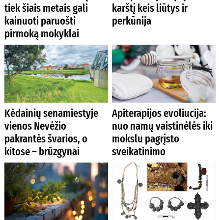
tiek šiais metais gali
karštį keis liūtys ir
kainuoti paruošti
perkūnija
pirmoką mokyklai
Kėdainių senamiestyje
Apiterapijos evoliucija:
vienos Nevėžio
nuo namų vaistinėlės iki
pakrantės švarios, o
mokslu pagrįsto
kitose – brūzgynai
sveikatinimo