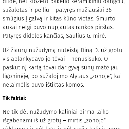
dilde, net klozeto bakelio keramikiniu dangčiu,
sužalotas ir peiliu – patyręs mažiausiai 36
smūgius į galvą ir kitas kūno vietas. Smurto
aukai netgi buvo nupjautas rankos pirštas.
Patyręs dideles kančias, Saulius G. mirė.
Už žiaurų nužudymą nuteistą Diną D. už grotų
vis aplankydavo jo tėvai – nenusisuko. O
paskutinį kartą tėvai dar gyvą sūnų matė jau
ligoninėje, po sužalojimo Alytaus „zonoje“, kai
nelaimėlis buvo ištiktas komos.
Tik faktai:
Ne tik dėl nužudymo kaliniai pirma laiko
išgabenami iš už grotų – mirtis „zonoje“
užklumpa ir dėl ligų, ir dėl pačių kalinių noro.