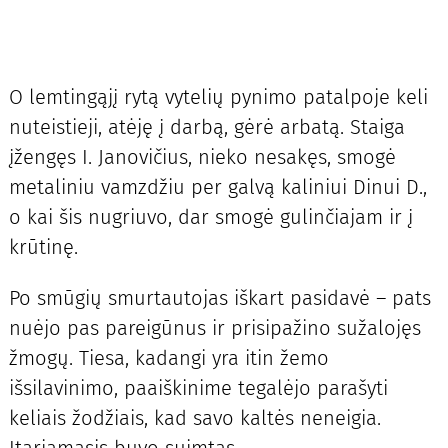
O lemtingąjį rytą vytelių pynimo patalpoje keli
nuteistieji, atėję į darbą, gėrė arbatą. Staiga
įžengęs I. Janovičius, nieko nesakęs, smogė
metaliniu vamzdžiu per galvą kaliniui Dinui D.,
o kai šis nugriuvo, dar smogė gulinčiajam ir į
krūtinę.
Po smūgių smurtautojas iškart pasidavė – pats
nuėjo pas pareigūnus ir prisipažino sužalojęs
žmogų. Tiesa, kadangi yra itin žemo
išsilavinimo, paaiškinime tegalėjo parašyti
keliais žodžiais, kad savo kaltės neneigia.
Įtariamasis buvo suimtas.