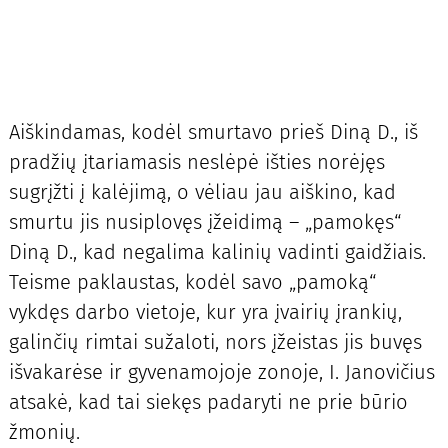
Aiškindamas, kodėl smurtavo prieš Diną D., iš
pradžių įtariamasis neslėpė išties norėjęs
sugrįžti į kalėjimą, o vėliau jau aiškino, kad
smurtu jis nusiplovęs įžeidimą – „pamokęs“
Diną D., kad negalima kalinių vadinti gaidžiais.
Teisme paklaustas, kodėl savo „pamoką“
vykdęs darbo vietoje, kur yra įvairių įrankių,
galinčių rimtai sužaloti, nors įžeistas jis buvęs
išvakarėse ir gyvenamojoje zonoje, I. Janovičius
atsakė, kad tai siekęs padaryti ne prie būrio
žmonių.