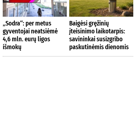
„Sodra“: per metus
Baigėsi gręžinių
gyventojai neatsiėmė
įteisinimo laikotarpis:
4,6 mln. eurų ligos
savininkai susizgribo
išmokų
paskutinėmis dienomis