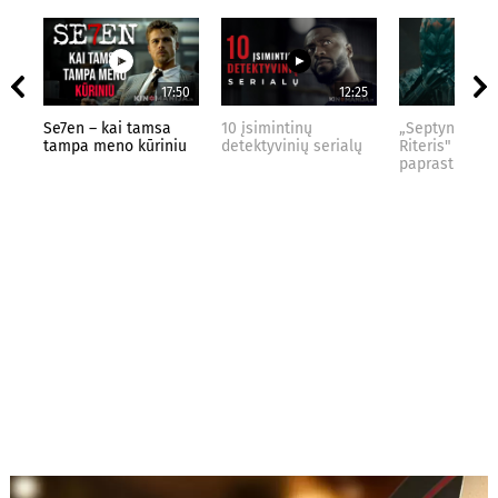
17:50
12:25
Se7en – kai tamsa
10 įsimintinų
„Septynių Kar
tampa meno kūriniu
detektyvinių serialų
Riteris" – kai
paprastumas 