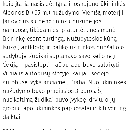
kaip įtariamasis dėl Ignalinos rajono ūkininkės
Aldonos B. (65 m.) nužudymo. Vienišą moterį I.
Janovičius su bendrininku nužudė jos
namuose, tikėdamiesi praturtėti, nes manė
ūkininkę esant turtingą. Nužudytosios kūną
įsukę į antklodę ir palikę ūkininkės nuošalioje
sodyboje, žudikai suplanavo savo kelionę į
Čekiją – pasislėpti. Tačiau abu buvo sulaikyti
Vilniaus autobusų stotyje, kai jau sėdėjo
autobuse, vykstančiame į Prahą. Nuo ūkininkės
nužudymo buvo praėjusios 3 paros. Šį
nusikaltimą žudikai buvo įvykdę kirviu, o jų
grobiu tapo ūkininkės papuošalai ir kiti vertingi
daiktai.