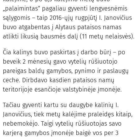
„palaimintas“ pagaliau gyventi lengvesnėmis
sąlygomis – taip 2016-ųjų rugpjūtį I. Janovičius
buvo atgabentas į Alytaus pataisos namas
atlikti likusią bausmės dalį (11 metų nelaisvės).
Čia kalinys buvo paskirtas į darbo būrį – po
beveik 2 mėnesių gavo vytelių rūšiuotojo
pareigas baldų gamybos, pynimo ir paslaugų
ceche. Dirbdavo kasdien pataisos namų
teritorijoje esančioje valstybinėje įmonėje.
Tačiau gyventi kartu su daugybe kalinių I.
Janovičius, tiek metų kalėjime praleidęs kitaip,
nebemokėjo. Taigi vytelių rūšiuotojas savo
karjerą gamybos įmonėje baigė vos per 3