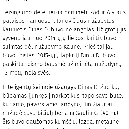
Teisingumo dėlei reikia paminėti, kad ir Alytaus
pataisos namuose I. Janovičiaus nužudytas
kaunietis Dinas D. buvo ne angelas. Už grotų jis
gyveno jau nuo 2014-ųjų liepos, kai tik buvo
suimtas dėl nužudymo Kaune. Prieš tai jau
buvo teistas. 2015-ųjų lapkritį Dinui D. buvo
paskirta teismo bausmė už minėtą nužudymą –
13 metų nelaisvės.
Inteligentų šeimoje užaugęs Dinas D. žudiku,
būdamas įjunkęs į narkotikus, tapo savo bute,
kuriame, paverstame landyne, itin žiauriai
nužudė savo bičiulį benamį Saulių G. (40 m.).
Šis buvo daužomas kumščiu, lazda, metaline