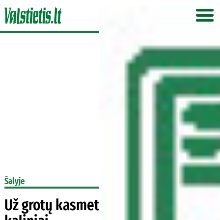
Šalyje
Už grotų kasmet nužudomi keli