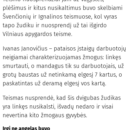
plėšimus ir kitus nusikaltimus buvo skelbiami
Švenčionių ir Ignalinos teismuose, kol vyras
tapo žudiku ir nuosprendį už tai išgirdo
Vilniaus apygardos teisme.
Ivanas Janovičius – pataisos įstaigų darbuotojų
neigiamai charakterizuojamas žmogus: linkęs
smurtauti, o mandagus tik su darbuotojais, už
grotų baustas už netinkamą elgesį 7 kartus, o
paskatintas už deramą elgesį vos kartą.
Teismas nusprendė, kad šis dvigubas žudikas
yra linkęs nusikalsti, išvadų nedaro ir visai
nevertina kito žmogaus gyvybės.
Irgi ne angelas buvo