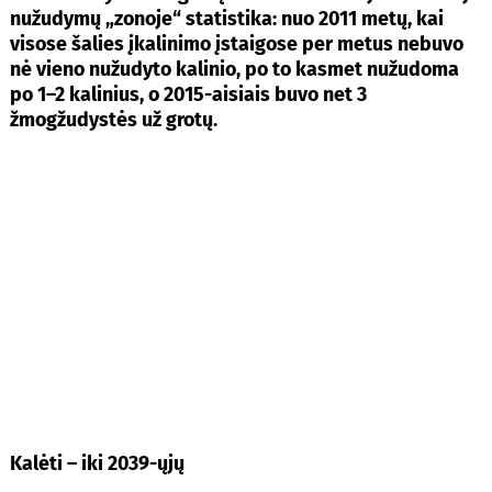
nužudymų „zonoje“ statistika: nuo 2011 metų, kai
visose šalies įkalinimo įstaigose per metus nebuvo
nė vieno nužudyto kalinio, po to kasmet nužudoma
po 1–2 kalinius, o 2015-aisiais buvo net 3
žmogžudystės už grotų.
Kalėti – iki 2039-ųjų