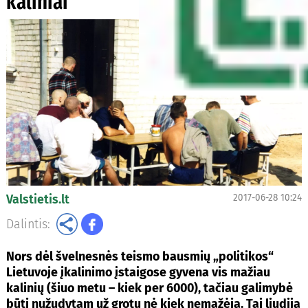
kaliniai
Valstietis.lt
2017-06-28 10:24
Dalintis:
Nors dėl švelnesnės teismo bausmių „politikos“
Lietuvoje įkalinimo įstaigose gyvena vis mažiau
kalinių (šiuo metu – kiek per 6000), tačiau galimybė
būti nužudytam už grotų nė kiek nemažėja. Tai liudija