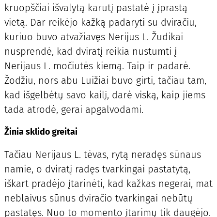
kruopščiai išvalytą karutį pastatė į įprastą
vietą. Dar reikėjo kažką padaryti su dviračiu,
kuriuo buvo atvažiavęs Nerijus L. Žudikai
nusprendė, kad dviratį reikia nustumti į
Nerijaus L. močiutės kiemą. Taip ir padarė.
Žodžiu, nors abu Luižiai buvo girti, tačiau tam,
kad išgelbėtų savo kailį, darė viską, kaip jiems
tada atrodė, gerai apgalvodami.
Žinia sklido greitai
Tačiau Nerijaus L. tėvas, rytą neradęs sūnaus
namie, o dviratį radęs tvarkingai pastatytą,
iškart pradėjo įtarinėti, kad kažkas negerai, mat
neblaivus sūnus dviračio tvarkingai nebūtų
pastatęs. Nuo to momento įtarimų tik daugėjo.