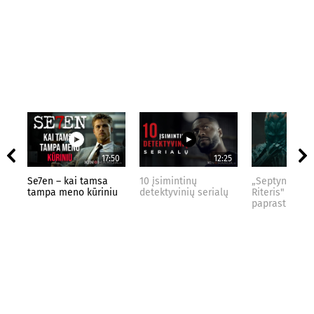
17:50
12:25
Se7en – kai tamsa
10 įsimintinų
„Septynių Kar
tampa meno kūriniu
detektyvinių serialų
Riteris" – kai
paprastumas 