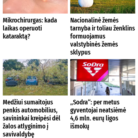
Mikrochirurgas: kada
Nacionalinė žemės
laikas operuoti
tarnyba ir toliau ženklins
kataraktą?
formuojamus
valstybinės žemės
sklypus
Medžiui sumaitojus
„Sodra“: per metus
penkis automobilius,
gyventojai neatsiėmė
savininkai kreipėsi dėl
4,6 mln. eurų ligos
žalos atlyginimo į
išmokų
savivaldybę