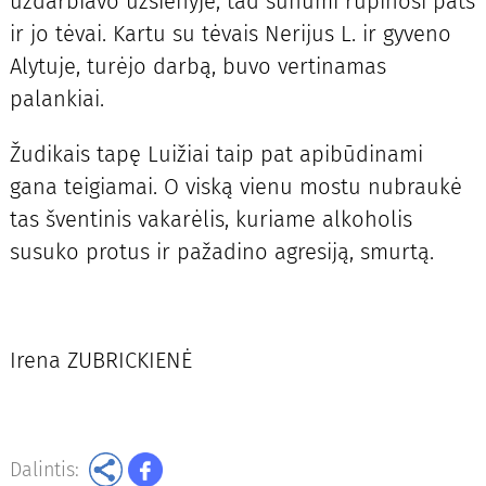
uždarbiavo užsienyje, tad sūnumi rūpinosi pats
ir jo tėvai. Kartu su tėvais Nerijus L. ir gyveno
Alytuje, turėjo darbą, buvo vertinamas
palankiai.
Žudikais tapę Luižiai taip pat apibūdinami
gana teigiamai. O viską vienu mostu nubraukė
tas šventinis vakarėlis, kuriame alkoholis
susuko protus ir pažadino agresiją, smurtą.
Irena ZUBRICKIENĖ
Dalintis: