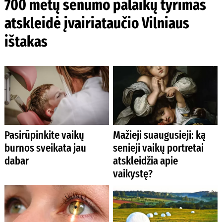
700 metų senumo palaikų tyrimas
atskleidė įvairiataučio Vilniaus
ištakas
Pasirūpinkite vaikų
Mažieji suaugusieji: ką
burnos sveikata jau
senieji vaikų portretai
dabar
atskleidžia apie
vaikystę?