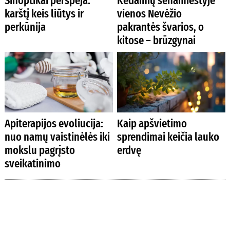
Sinoptikai perspėja:
Kėdainių senamiestyje
karštį keis liūtys ir
vienos Nevėžio
perkūnija
pakrantės švarios, o
kitose – brūzgynai
Apiterapijos evoliucija:
Kaip apšvietimo
nuo namų vaistinėlės iki
sprendimai keičia lauko
mokslu pagrįsto
erdvę
sveikatinimo