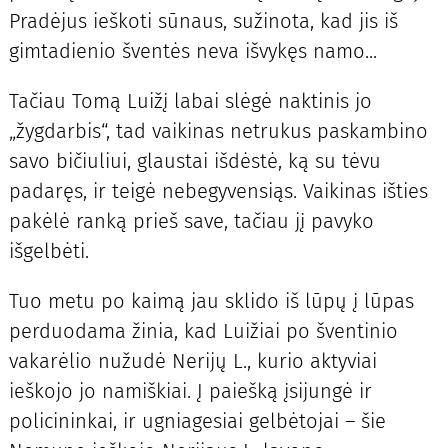
Pradėjus ieškoti sūnaus, sužinota, kad jis iš
gimtadienio šventės neva išvykęs namo...
Tačiau Tomą Luižį labai slėgė naktinis jo
„žygdarbis“, tad vaikinas netrukus paskambino
savo bičiuliui, glaustai išdėstė, ką su tėvu
padaręs, ir teigė nebegyvensiąs. Vaikinas išties
pakėlė ranką prieš save, tačiau jį pavyko
išgelbėti.
Tuo metu po kaimą jau sklido iš lūpų į lūpas
perduodama žinia, kad Luižiai po šventinio
vakarėlio nužudė Nerijų L., kurio aktyviai
ieškojo jo namiškiai. Į paiešką įsijungė ir
policininkai, ir ugniagesiai gelbėtojai – šie