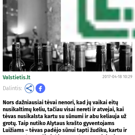
Valstietis.lt
2017-04-18 10:29
Dalintis:
Nors dažniausiai tėvai nenori, kad jų vaikai eitų
nusikaltimų keliu, tačiau visai nereti ir atvejai, kai
tėvas nusikalsta kartu su sūnumi ir abu keliauja už
grotų. Taip nutiko Alytaus krašto gyventojams
Luižiams – tėvas padėjo sūnui tapti žudiku, kartu ir