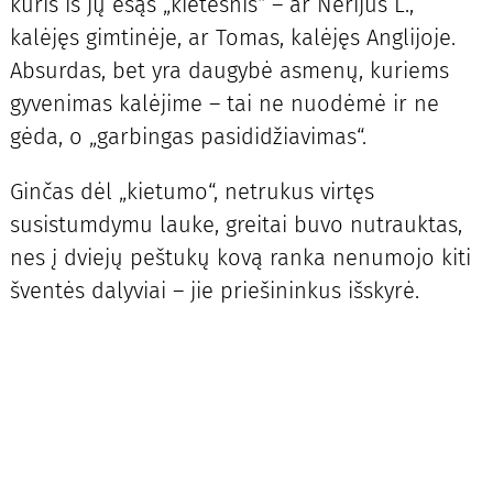
kuris iš jų esąs „kietesnis“ – ar Nerijus L.,
kalėjęs gimtinėje, ar Tomas, kalėjęs Anglijoje.
Absurdas, bet yra daugybė asmenų, kuriems
gyvenimas kalėjime – tai ne nuodėmė ir ne
gėda, o „garbingas pasididžiavimas“.
Ginčas dėl „kietumo“, netrukus virtęs
susistumdymu lauke, greitai buvo nutrauktas,
nes į dviejų peštukų kovą ranka nenumojo kiti
šventės dalyviai – jie priešininkus išskyrė.