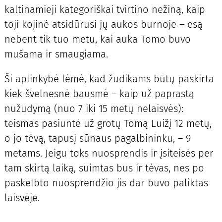
kaltinamieji kategoriškai tvirtino nežiną, kaip
toji kojinė atsidūrusi jų aukos burnoje – esą
nebent tik tuo metu, kai auka Tomo buvo
mušama ir smaugiama.
Ši aplinkybė lėmė, kad žudikams būtų paskirta
kiek švelnesnė bausmė – kaip už paprastą
nužudymą (nuo 7 iki 15 metų nelaisvės):
teismas pasiuntė už grotų Tomą Luižį 12 metų,
o jo tėvą, tapusį sūnaus pagalbininku, – 9
metams. Jeigu toks nuosprendis ir įsiteisės per
tam skirtą laiką, suimtas bus ir tėvas, nes po
paskelbto nuosprendžio jis dar buvo paliktas
laisvėje.