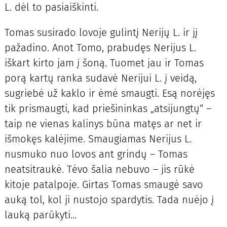
L. dėl to pasiaiškinti.
Tomas susirado lovoje gulintį Nerijų L. ir jį
pažadino. Anot Tomo, prabudęs Nerijus L.
iškart kirto jam į šoną. Tuomet jau ir Tomas
porą kartų ranka sudavė Nerijui L. į veidą,
sugriebė už kaklo ir ėmė smaugti. Esą norėjęs
tik prismaugti, kad priešininkas „atsijungtų“ –
taip ne vienas kalinys būna matęs ar net ir
išmokęs kalėjime. Smaugiamas Nerijus L.
nusmuko nuo lovos ant grindų – Tomas
neatsitraukė. Tėvo šalia nebuvo – jis rūkė
kitoje patalpoje. Girtas Tomas smaugė savo
auką tol, kol ji nustojo spardytis. Tada nuėjo į
lauką parūkyti...