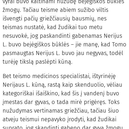
vyrai buvo kaltinami nužudę bejėgiškos būklės
žmogų. Tačiau teisme abiem sužibo viltis
išvengti pačių griežčiausių bausmių, nes
teismas nustatė, kad žudikai tuo metu
nesuvokė, jog paskandinti gabenamas Nerijus
L. buvo bejėgiškos būklės – jie manę, kad Tomo
pasmaugtas Nerijus L. buvo jau negyvas, todėl
turėję tikslą paslėpti kūną.
Bet teismo medicinos specialistai, ištyrinėję
Nerijaus L. kūną, rastą kaip skenduolio, vėliau
kategoriškai išaiškino, kad šis į vandenį buvo
įmestas dar gyvas, o tada mirė prigėręs. Toks
nužudymas vertinamas griežčiau, tačiau šiuo
atveju teismui nepavyko įrodyti, kad žudikai
suprato, jog skandinti gabeno dar gyvą žmogų.