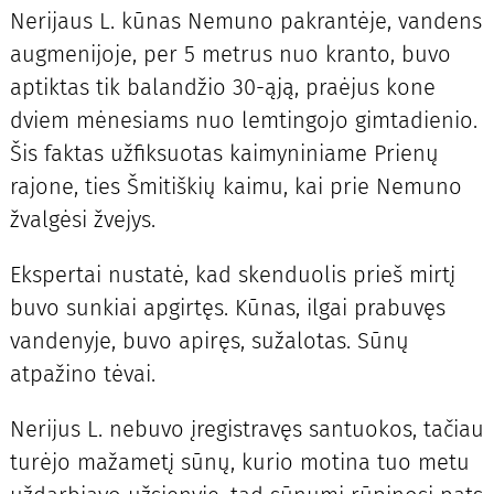
Nerijaus L. kūnas Nemuno pakrantėje, vandens
augmenijoje, per 5 metrus nuo kranto, buvo
aptiktas tik balandžio 30-ąją, praėjus kone
dviem mėnesiams nuo lemtingojo gimtadienio.
Šis faktas užfiksuotas kaimyniniame Prienų
rajone, ties Šmitiškių kaimu, kai prie Nemuno
žvalgėsi žvejys.
Ekspertai nustatė, kad skenduolis prieš mirtį
buvo sunkiai apgirtęs. Kūnas, ilgai prabuvęs
vandenyje, buvo apiręs, sužalotas. Sūnų
atpažino tėvai.
Nerijus L. nebuvo įregistravęs santuokos, tačiau
turėjo mažametį sūnų, kurio motina tuo metu