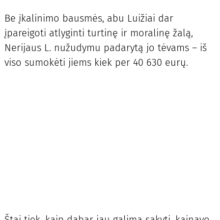
Be įkalinimo bausmės, abu Luižiai dar
įpareigoti atlyginti turtinę ir moralinę žalą,
Nerijaus L. nužudymu padarytą jo tėvams – iš
viso sumokėti jiems kiek per 40 630 eurų.
Štai tiek, kaip dabar jau galima sakyti, kainavo