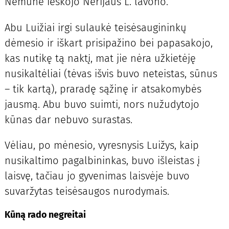
Nemune ieškojo Nerijaus L. lavono.
Abu Luižiai irgi sulaukė teisėsaugininkų
dėmesio ir iškart prisipažino bei papasakojo,
kas nutikę tą naktį, mat jie nėra užkietėję
nusikaltėliai (tėvas išvis buvo neteistas, sūnus
– tik kartą), praradę sąžinę ir atsakomybės
jausmą. Abu buvo suimti, nors nužudytojo
kūnas dar nebuvo surastas.
Vėliau, po mėnesio, vyresnysis Luižys, kaip
nusikaltimo pagalbininkas, buvo išleistas į
laisvę, tačiau jo gyvenimas laisvėje buvo
suvaržytas teisėsaugos nurodymais.
Kūną rado negreitai