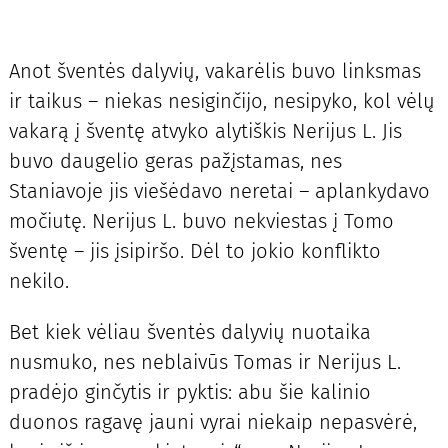
Anot šventės dalyvių, vakarėlis buvo linksmas
ir taikus – niekas nesiginčijo, nesipyko, kol vėlų
vakarą į šventę atvyko alytiškis Nerijus L. Jis
buvo daugelio geras pažįstamas, nes
Staniavoje jis viešėdavo neretai – aplankydavo
močiutę. Nerijus L. buvo nekviestas į Tomo
šventę – jis įsipiršo. Dėl to jokio konflikto
nekilo.
Bet kiek vėliau šventės dalyvių nuotaika
nusmuko, nes neblaivūs Tomas ir Nerijus L.
pradėjo ginčytis ir pyktis: abu šie kalinio
duonos ragavę jauni vyrai niekaip nepasvėrė,