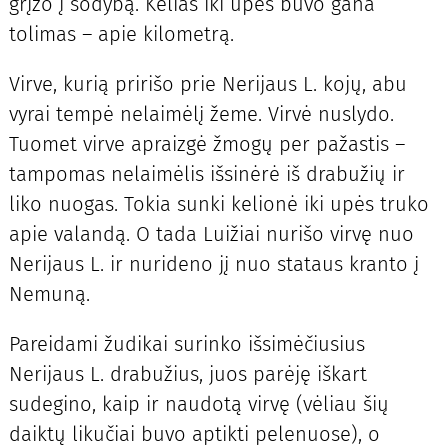
grįžo į sodybą. Kelias iki upės buvo gana
tolimas – apie kilometrą.
Virve, kurią pririšo prie Nerijaus L. kojų, abu
vyrai tempė nelaimėlį žeme. Virvė nuslydo.
Tuomet virve apraizgė žmogų per pažastis –
tampomas nelaimėlis išsinėrė iš drabužių ir
liko nuogas. Tokia sunki kelionė iki upės truko
apie valandą. O tada Luižiai nurišo virvę nuo
Nerijaus L. ir nurideno jį nuo stataus kranto į
Nemuną.
Pareidami žudikai surinko išsimėčiusius
Nerijaus L. drabužius, juos parėję iškart
sudegino, kaip ir naudotą virvę (vėliau šių
daiktų likučiai buvo aptikti pelenuose), o