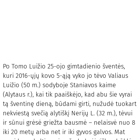
Po Tomo Luižio 25-ojo gimtadienio šventės,
kuri 2016-ųjų kovo 5-ąją vyko jo tėvo Valiaus
Luižio (50 m.) sodyboje Staniavos kaime
(Alytaus r.), kai tik paaiškėjo, kad abu šie vyrai
tą šventinę dieną, būdami girti, nužudė tuokart
nekviestą svečią alytiškį Nerijų L. (32 m.), tėvui
ir sūnui grėsė griežta bausmė – nelaisvė nuo 8
iki 20 metų arba net ir iki gyvos galvos. Mat