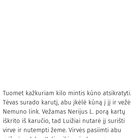
Tuomet kažkuriam kilo mintis kūno atsikratyti.
Tėvas surado karutį, abu įkėlė kūną į jį ir vežė
Nemuno link. Vežamas Nerijus L. porą kartų
iškrito iš karučio, tad Luižiai nutarė jį surišti
virve ir nutempti žeme. Virvės pasiimti abu