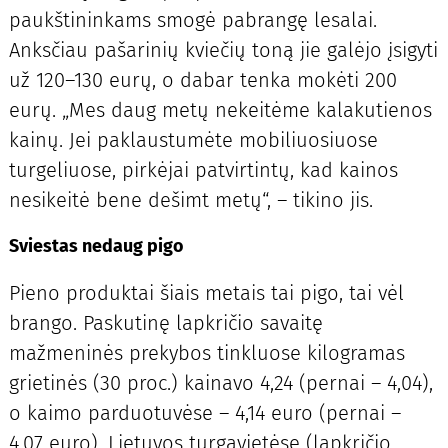
paukštininkams smogė pabrangę lesalai.
Anksčiau pašarinių kviečių toną jie galėjo įsigyti
už 120–130 eurų, o dabar tenka mokėti 200
eurų. „Mes daug metų nekeitėme kalakutienos
kainų. Jei paklaustumėte mobiliuosiuose
turgeliuose, pirkėjai patvirtintų, kad kainos
nesikeitė bene dešimt metų“, – tikino jis.
Sviestas nedaug pigo
Pieno produktai šiais metais tai pigo, tai vėl
brango. Paskutinę lapkričio savaitę
mažmeninės prekybos tinkluose kilogramas
grietinės (30 proc.) kainavo 4,24 (pernai – 4,04),
o kaimo parduotuvėse – 4,14 euro (pernai –
4,07 euro). Lietuvos turgavietėse (lapkričio