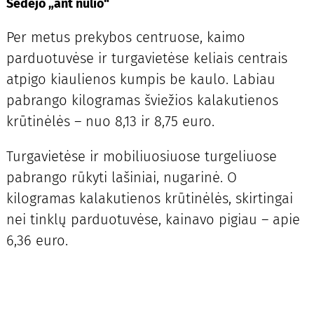
Sėdėjo „ant nulio“
Per metus prekybos centruose, kaimo
parduotuvėse ir turgavietėse keliais centrais
atpigo kiaulienos kumpis be kaulo. Labiau
pabrango kilogramas šviežios kalakutienos
krūtinėlės – nuo 8,13 ir 8,75 euro.
Turgavietėse ir mobiliuosiuose turgeliuose
pabrango rūkyti lašiniai, nugarinė. O
kilogramas kalakutienos krūtinėlės, skirtingai
nei tinklų parduotuvėse, kainavo pigiau – apie
6,36 euro.