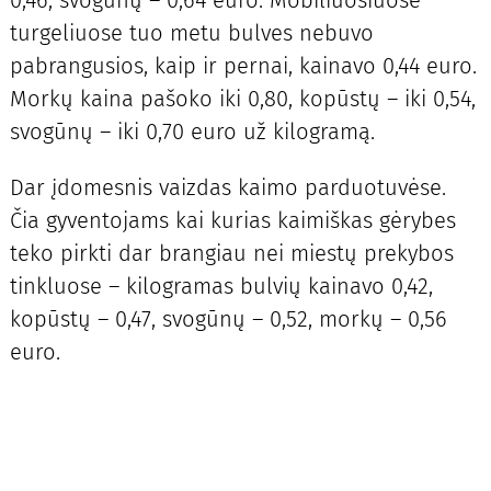
0,46, svogūnų – 0,64 euro. Mobiliuosiuose
turgeliuose tuo metu bulves nebuvo
pabrangusios, kaip ir pernai, kainavo 0,44 euro.
Morkų kaina pašoko iki 0,80, kopūstų – iki 0,54,
svogūnų – iki 0,70 euro už kilogramą.
Dar įdomesnis vaizdas kaimo parduotuvėse.
Čia gyventojams kai kurias kaimiškas gėrybes
teko pirkti dar brangiau nei miestų prekybos
tinkluose – kilogramas bulvių kainavo 0,42,
kopūstų – 0,47, svogūnų – 0,52, morkų – 0,56
euro.