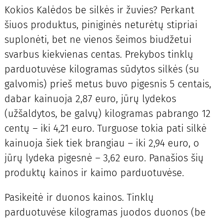
Kokios Kalėdos be silkės ir žuvies? Perkant
šiuos produktus, piniginės neturėtų stipriai
suplonėti, bet ne vienos šeimos biudžetui
svarbus kiekvienas centas. Prekybos tinklų
parduotuvėse kilogramas sūdytos silkės (su
galvomis) prieš metus buvo pigesnis 5 centais,
dabar kainuoja 2,87 euro, jūrų lydekos
(užšaldytos, be galvų) kilogramas pabrango 12
centų – iki 4,21 euro. Turguose tokia pati silkė
kainuoja šiek tiek brangiau – iki 2,94 euro, o
jūrų lydeka pigesnė – 3,62 euro. Panašios šių
produktų kainos ir kaimo parduotuvėse.
Pasikeitė ir duonos kainos. Tinklų
parduotuvėse kilogramas juodos duonos (be