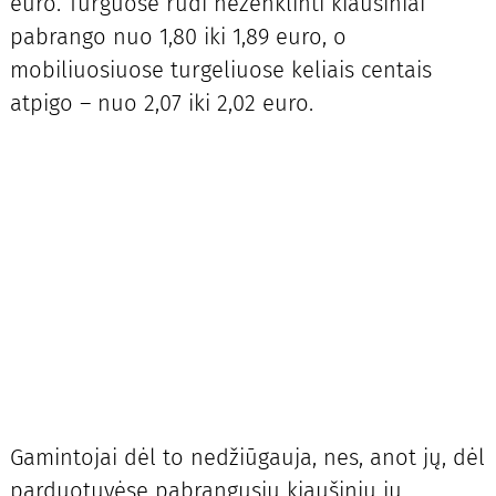
euro. Turguose rudi neženklinti kiaušiniai
pabrango nuo 1,80 iki 1,89 euro, o
mobiliuosiuose turgeliuose keliais centais
atpigo – nuo 2,07 iki 2,02 euro.
Gamintojai dėl to nedžiūgauja, nes, anot jų, dėl
parduotuvėse pabrangusių kiaušinių jų