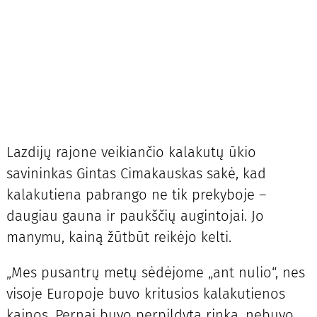
Lazdijų rajone veikiančio kalakutų ūkio
savininkas Gintas Cimakauskas sakė, kad
kalakutiena pabrango ne tik prekyboje –
daugiau gauna ir paukščių augintojai. Jo
manymu, kainą žūtbūt reikėjo kelti.
„Mes pusantrų metų sėdėjome „ant nulio“, nes
visoje Europoje buvo kritusios kalakutienos
kainos. Pernai buvo perpildyta rinka, nebuvo