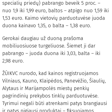
specialių priedų) pabrango beveik 5 proc. –
nuo 1,9 iki 1,99 euro, baltos – atpigo nuo 1,59 iki
1,53 euro. Kaimo vietovių parduotuvėse juoda
duona kainavo 1,35, o balta – 1,38 euro.
Gerokai daugiau už duoną prašoma
mobiliuosiuose turgeliuose. Šiemet ji dar
pabrango – juoda duona iki 3,03, balta – iki
2,98 euro.
ŽŪIKVC nurodo, kad kainos registruojamos
Vilniaus, Kauno, Klaipėdos, Panevėžio, Šiaulių,
Alytaus ir Marijampolės miestų penkių
pagrindinių prekybos tinklų parduotuvėse.
Tyrimui negali būti atrenkami patys brangiausi
ir patys pigiausi produktai – fiksuojamos