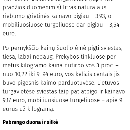
pradžios duomenimis) litras natūralaus
riebumo grietinės kainavo pigiau – 3,93, o
mobiliuosiuose turgeliuose dar pigiau – 3,54
euro.
Po pernykščio kainų šuolio ėmė pigti sviestas,
tiesa, labai nedaug. Prekybos tinkluose per
metus kilogramo kaina nutirpo vos 3 proc. –
nuo 10,22 iki 9, 94 euro, vos keliais centais jis
buvo pigesnis kaimo parduotuvėse. Lietuvos
turgavietėse sviestas taip pat atpigo ir kainavo
9,17 euro, mobiliuosiuose turgeliuose – apie 9
eurus už kilogramą.
Pabrango duona ir silkė