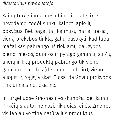
direktoriaus pavaduotoja
Kainų turgeliuose nestebime ir statistikos
nevedame, todėl sunku kalbėti apie jų
pokyčius. Bet pagal tai, ką mūsų nariai tiekia į
vieną prekybos tinklą, galiu pasakyti, kad labai
mažai kas pabrango. Iš tiekiamų daugybės
pieno, mėsos, duonos ir pyrago gaminių, sulčių,
aliejų ir kitų produktų pabrango tik vieno
gamintojo medus (dėl naujo indelio), vieno
aliejus ir, regis, viskas. Tiesa, daržovių prekybos
tinklui mes netiekiame.
Ir turgeliuose žmonės nesiskundžia dėl kainų.
Pirkėjų srautai nemaži, rikiuojasi eilės. Žmonės
vis labiau vertina natūralius produktus.