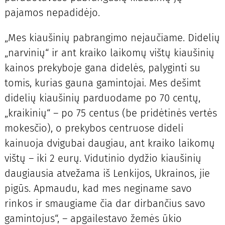
pajamos nepadidėjo.
„Mes kiaušinių pabrangimo nejaučiame. Didelių
„narvinių“ ir ant kraiko laikomų vištų kiaušinių
kainos prekyboje gana didelės, palyginti su
tomis, kurias gauna gamintojai. Mes dešimt
didelių kiaušinių parduodame po 70 centų,
„kraikinių“ – po 75 centus (be pridėtinės vertės
mokesčio), o prekybos centruose dideli
kainuoja dvigubai daugiau, ant kraiko laikomų
vištų – iki 2 eurų. Vidutinio dydžio kiaušinių
daugiausia atvežama iš Lenkijos, Ukrainos, jie
pigūs. Apmaudu, kad mes neginame savo
rinkos ir smaugiame čia dar dirbančius savo
gamintojus“, – apgailestavo žemės ūkio