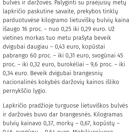
bulvės ir daržovės. Palyginti su praėjusių metų
lapkričio paskutine savaite, prekybos tinklų
parduotuvėse kilogramo lietuviškų bulvių kaina
išaugo 16 proc. – nuo 0,25 iki 0,29 euro. Už
vietines morkas tuo metu prašyta beveik
dvigubai daugiau – 0,43 euro, kopūstai
pabrango 60 proc. – iki 0,31 euro, svogūnai 45
proc. – iki 0,32 euro, burokėliai – 9,6 proc. – iki
0,34 euro. Beveik dvigubai brangesnių
nacionalinės kokybės daržovių kainos išliko
pernykščio lygio.
Lapkričio pradžioje turguose lietuviškos bulvės
ir daržovės buvo dar brangesnės. Kilogramas
bulvių kainavo 0,37, morkų – 0,67, kopūstų –