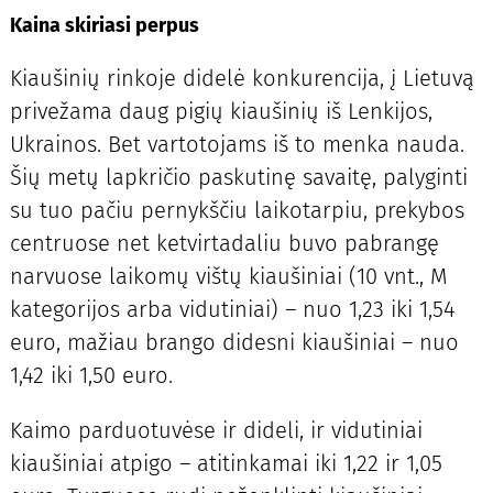
Kaina skiriasi perpus
Kiaušinių rinkoje didelė konkurencija, į Lietuvą
privežama daug pigių kiaušinių iš Lenkijos,
Ukrainos. Bet vartotojams iš to menka nauda.
Šių metų lapkričio paskutinę savaitę, palyginti
su tuo pačiu pernykščiu laikotarpiu, prekybos
centruose net ketvirtadaliu buvo pabrangę
narvuose laikomų vištų kiaušiniai (10 vnt., M
kategorijos arba vidutiniai) – nuo 1,23 iki 1,54
euro, mažiau brango didesni kiaušiniai – nuo
1,42 iki 1,50 euro.
Kaimo parduotuvėse ir dideli, ir vidutiniai
kiaušiniai atpigo – atitinkamai iki 1,22 ir 1,05