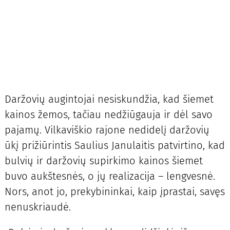
Daržovių augintojai nesiskundžia, kad šiemet
kainos žemos, tačiau nedžiūgauja ir dėl savo
pajamų. Vilkaviškio rajone nedidelį daržovių
ūkį prižiūrintis Saulius Janulaitis patvirtino, kad
bulvių ir daržovių supirkimo kainos šiemet
buvo aukštesnės, o jų realizacija – lengvesnė.
Nors, anot jo, prekybininkai, kaip įprastai, savęs
nenuskriaudė.