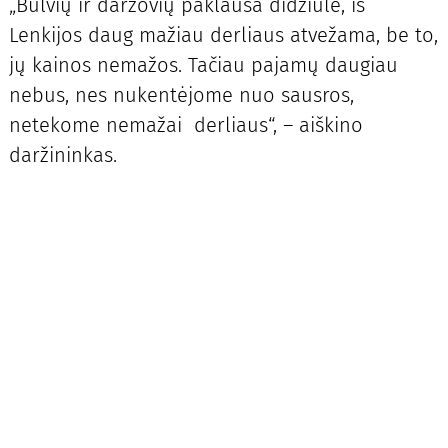
„Bulvių ir daržovių paklausa didžiulė, iš
Lenkijos daug mažiau derliaus atvežama, be to,
jų kainos nemažos. Tačiau pajamų daugiau
nebus, nes nukentėjome nuo sausros,
netekome nemažai derliaus“, – aiškino
daržininkas.