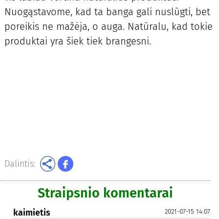
Nuogąstavome, kad ta banga gali nuslūgti, bet
poreikis ne mažėja, o auga. Natūralu, kad tokie
produktai yra šiek tiek brangesni.
Dalintis:
Straipsnio komentarai
kaimietis
2021-07-15 14:07