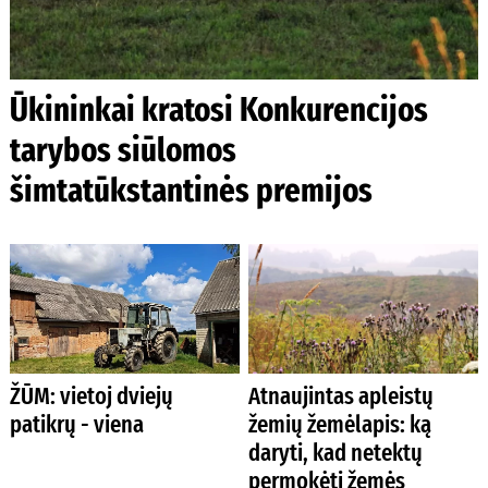
Ūkininkai kratosi Konkurencijos
tarybos siūlomos
šimtatūkstantinės premijos
ŽŪM: vietoj dviejų
Atnaujintas apleistų
patikrų - viena
žemių žemėlapis: ką
daryti, kad netektų
permokėti žemės