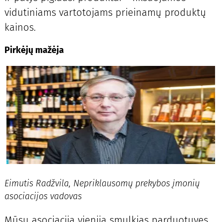
vidutiniams vartotojams prieinamų produktų
kainos.
Pirkėjų mažėja
Eimutis Radžvila, Nepriklausomų prekybos įmonių
asociacijos vadovas
Mūsų asociacija vienija smulkias parduotuves,