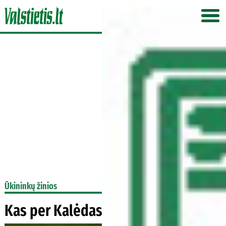
Ūkininkų žinios
Kas per Kalėdas įpirks žąsį ?